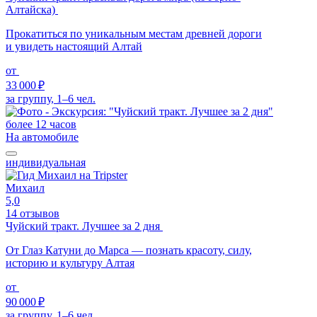
Алтайска)
Прокатиться по уникальным местам древней дороги
и увидеть настоящий Алтай
от
33 000 ₽
за группу, 1–6 чел.
более 12 часов
На автомобиле
индивидуальная
Михаил
5,0
14 отзывов
Чуйский тракт. Лучшее за 2 дня
От Глаз Катуни до Марса — познать красоту, силу,
историю и культуру Алтая
от
90 000 ₽
за группу, 1–6 чел.