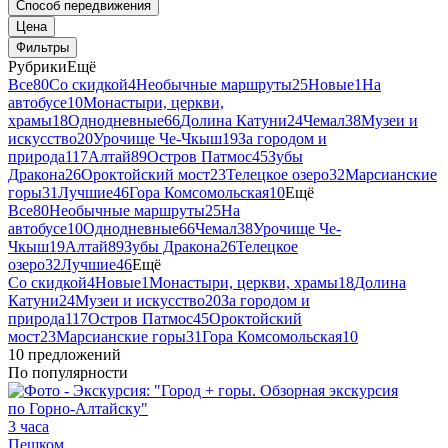
Способ передвижения
Цена
Фильтры
Рубрики
Ещё
Все
80
Со скидкой
4
Необычные маршруты
25
Новые
1
На
автобусе
10
Монастыри, церкви,
храмы
18
Однодневные
66
Долина Катуни
24
Чемал
38
Музеи и
искусство
20
Урочище Че-Чкыш
19
За городом и
природа
117
Алтай
89
Остров Патмос
45
Зубы
Дракона
26
Ороктойский мост
23
Телецкое озеро
32
Марсианские
горы
31
Лучшие
46
Гора Комсомольская
10
Ещё
Все
80
Необычные маршруты
25
На
автобусе
10
Однодневные
66
Чемал
38
Урочище Че-
Чкыш
19
Алтай
89
Зубы Дракона
26
Телецкое
озеро
32
Лучшие
46
Ещё
Со скидкой
4
Новые
1
Монастыри, церкви, храмы
18
Долина
Катуни
24
Музеи и искусство
20
За городом и
природа
117
Остров Патмос
45
Ороктойский
мост
23
Марсианские горы
31
Гора Комсомольская
10
10 предложений
По популярности
3 часа
Пешком