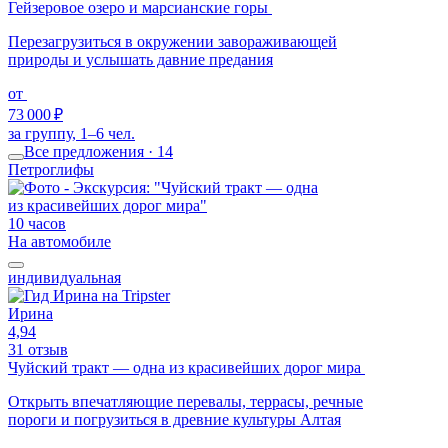
Гейзеровое озеро и марсианские горы
Перезагрузиться в окружении завораживающей
природы и услышать давние предания
от
73 000 ₽
за группу, 1–6 чел.
Все предложения · 14
Петроглифы
10 часов
На автомобиле
индивидуальная
Ирина
4,94
31 отзыв
Чуйский тракт — одна из красивейших дорог мира
Открыть впечатляющие перевалы, террасы, речные
пороги и погрузиться в древние культуры Алтая