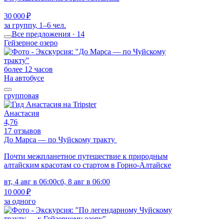
30 000 ₽
за группу, 1–6 чел.
Все предложения · 14
Гейзерное озеро
более 12 часов
На автобусе
групповая
Анастасия
4,76
17 отзывов
До Марса — по Чуйскому тракту
Почти межпланетное путешествие к природным
алтайским красотам со стартом в Горно-Алтайске
вт, 4 авг в 06:00
сб, 8 авг в 06:00
10 000 ₽
за одного