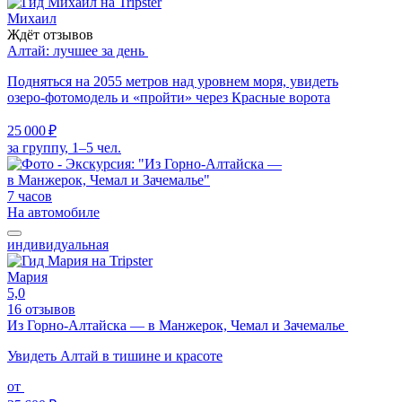
Михаил
Ждёт отзывов
Алтай: лучшее за день
Подняться на 2055 метров над уровнем моря, увидеть
озеро-фотомодель и «пройти» через Красные ворота
25 000 ₽
за группу, 1–5 чел.
7 часов
На автомобиле
индивидуальная
Мария
5,0
16 отзывов
Из Горно-Алтайска — в Манжерок, Чемал и Зачемалье
Увидеть Алтай в тишине и красоте
от