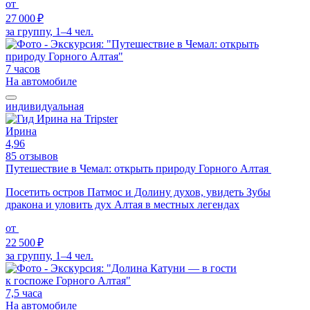
от
27 000 ₽
за группу, 1–4 чел.
7 часов
На автомобиле
индивидуальная
Ирина
4,96
85 отзывов
Путешествие в Чемал: открыть природу Горного Алтая
Посетить остров Патмос и Долину духов, увидеть Зубы
дракона и уловить дух Алтая в местных легендах
от
22 500 ₽
за группу, 1–4 чел.
7,5 часа
На автомобиле