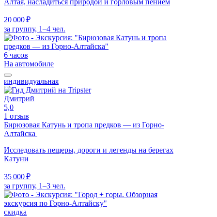
Алтая, насладиться природой и горловым пением
20 000 ₽
за группу, 1–4 чел.
6 часов
На автомобиле
индивидуальная
Дмитрий
5,0
1 отзыв
Бирюзовая Катунь и тропа предков — из Горно-
Алтайска
Исследовать пещеры, дороги и легенды на берегах
Катуни
35 000 ₽
за группу, 1–3 чел.
скидка