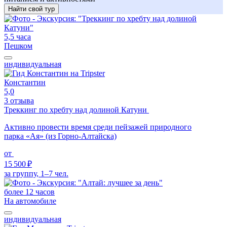
Найти свой тур
5,5 часа
Пешком
индивидуальная
Константин
5,0
3 отзыва
Треккинг по хребту над долиной Катуни
Активно провести время среди пейзажей природного
парка «Ая» (из Горно-Алтайска)
от
15 500 ₽
за группу, 1–7 чел.
более 12 часов
На автомобиле
индивидуальная