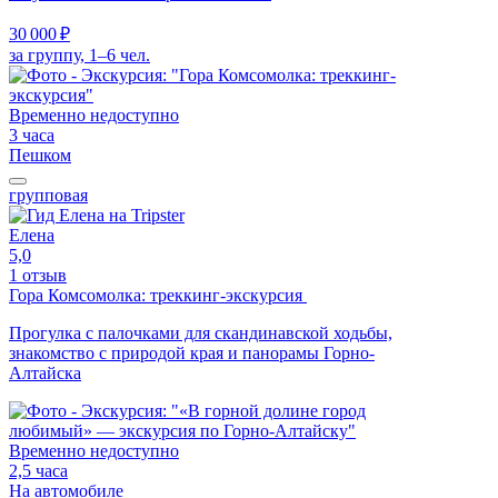
30 000 ₽
за группу, 1–6 чел.
Временно недоступно
3 часа
Пешком
групповая
Елена
5,0
1 отзыв
Гора Комсомолка: треккинг-экскурсия
Прогулка с палочками для скандинавской ходьбы,
знакомство с природой края и панорамы Горно-
Алтайска
Временно недоступно
2,5 часа
На автомобиле