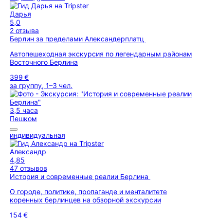
Дарья
5,0
2 отзыва
Берлин за пределами Александерплатц
Автопешеходная экскурсия по легендарным районам
Восточного Берлина
399 €
за группу, 1–3 чел.
3,5 часа
Пешком
индивидуальная
Александр
4,85
47 отзывов
История и современные реалии Берлина
О городе, политике, пропаганде и менталитете
коренных берлинцев на обзорной экскурсии
154 €