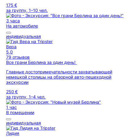
175 €
за группу, 1–10 чел.
3 часа
На автомобиле
индивидуальная
Вера
5,0
79 отзывов
Все грани Берлина за один день!
Главные достопримечательности захватывающей
немецкой столицы на обзорной авто-пешеходной
экскурсии
250 €
за группу, 1–4 чел.
1 час
В помещении
индивидуальная
Лидия