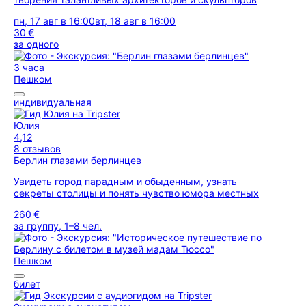
пн, 17 авг в 16:00
вт, 18 авг в 16:00
30 €
за одного
3 часа
Пешком
индивидуальная
Юлия
4,12
8 отзывов
Берлин глазами берлинцев
Увидеть город парадным и обыденным, узнать
секреты столицы и понять чувство юмора местных
260 €
за группу, 1–8 чел.
Пешком
билет