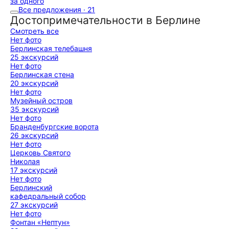
за одного
Все предложения · 21
Достопримечательности в Берлине
Смотреть все
Нет фото
Берлинская телебашня
25 экскурсий
Нет фото
Берлинская стена
20 экскурсий
Нет фото
Музейный остров
35 экскурсий
Нет фото
Бранденбургские ворота
26 экскурсий
Нет фото
Церковь Святого
Николая
17 экскурсий
Нет фото
Берлинский
кафедральный собор
27 экскурсий
Нет фото
Фонтан «Нептун»