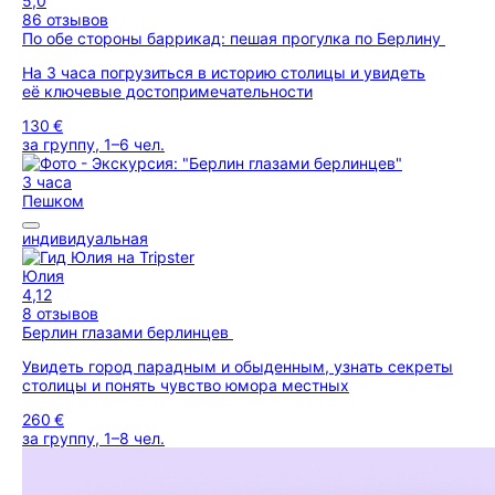
5,0
86 отзывов
По обе стороны баррикад: пешая прогулка по Берлину
На 3 часа погрузиться в историю столицы и увидеть
её ключевые достопримечательности
130 €
за группу, 1–6 чел.
3 часа
Пешком
индивидуальная
Юлия
4,12
8 отзывов
Берлин глазами берлинцев
Увидеть город парадным и обыденным, узнать секреты
столицы и понять чувство юмора местных
260 €
за группу, 1–8 чел.