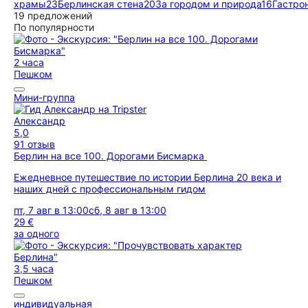
храмы
23
Берлинская стена
20
За городом и природа
16
Гастро
19 предложений
По популярности
2 часа
Пешком
Мини-группа
Александр
5,0
91 отзыв
Берлин на все 100. Дорогами Бисмарка
Ежедневное путешествие по истории Берлина 20 века и
наших дней с профессиональным гидом
пт, 7 авг в 13:00
сб, 8 авг в 13:00
29 €
за одного
3,5 часа
Пешком
индивидуальная