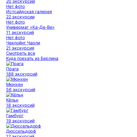
20 экскурсий
Нет фото
Истсайдская галерея
22 экскурсии
Нет фото
Универмаг «Ка-Де-Ве»
11 экскурсий
Нет фото
Чекпойнт Чарли
21 экскурсия
Смотреть все
Куда поехать из Берлина
Прага
188 экскурсий
Мюнхен
56 экскурсий
Кёльн
18 экскурсий
Гамбург
19 экскурсий
Дюссельдорф
12 экскурсий