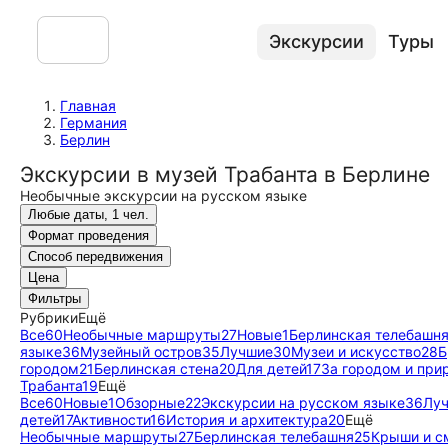
Экскурсии
Туры
Главная
Германия
Берлин
Экскурсии в музей Трабанта в Берлине
Необычные экскурсии на русском языке
Любые даты, 1 чел.
Формат проведения
Способ передвижения
Цена
Фильтры
Рубрики
Ещё
Все
60
Необычные маршруты
27
Новые
1
Берлинская телебашн
языке
36
Музейный остров
35
Лучшие
30
Музеи и искусство
28
Б
городом
21
Берлинская стена
20
Для детей
17
За городом и при
Трабанта
19
Ещё
Все
60
Новые
1
Обзорные
22
Экскурсии на русском языке
36
Лу
детей
17
Активности
16
История и архитектура
20
Ещё
Необычные маршруты
27
Берлинская телебашня
25
Крыши и с