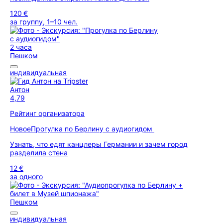
120 €
за группу, 1–10 чел.
2 часа
Пешком
индивидуальная
Антон
4,79
Рейтинг организатора
Новое
Прогулка по Берлину с аудиогидом
Узнать, что едят канцлеры Германии и зачем город
разделила стена
12 €
за одного
Пешком
индивидуальная