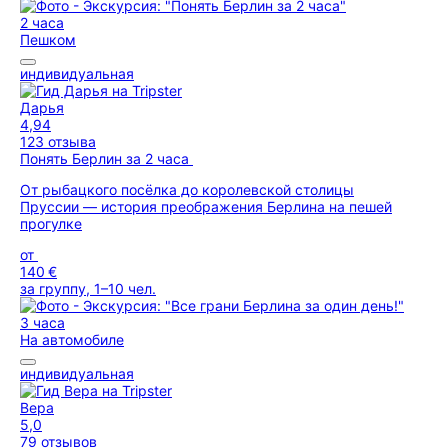
2 часа
Пешком
индивидуальная
Дарья
4,94
123 отзыва
Понять Берлин за 2 часа
От рыбацкого посёлка до королевской столицы
Пруссии — история преображения Берлина на пешей
прогулке
от
140 €
за группу, 1–10 чел.
3 часа
На автомобиле
индивидуальная
Вера
5,0
79 отзывов