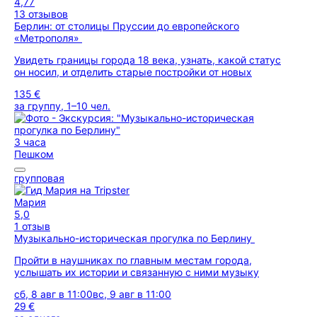
4,77
13 отзывов
Берлин: от столицы Пруссии до европейского
«Метрополя»
Увидеть границы города 18 века, узнать, какой статус
он носил, и отделить старые постройки от новых
135 €
за группу, 1–10 чел.
3 часа
Пешком
групповая
Мария
5,0
1 отзыв
Музыкально-историческая прогулка по Берлину
Пройти в наушниках по главным местам города,
услышать их истории и связанную с ними музыку
сб, 8 авг в 11:00
вс, 9 авг в 11:00
29 €