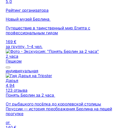
5,0
Рейтинг организатора
Новый музей Берлина
Путешествие в таинственный мир Египта с
профессиональным гидом
169 €
за группу, 1–4 чел.
2 часа
Пешком
индивидуальная
Дарья
4,94
123 отзыва
Понять Берлин за 2 часа
От рыбацкого посёлка до королевской столицы
Пруссии — история преображения Берлина на пешей
прогулке
от
140 €