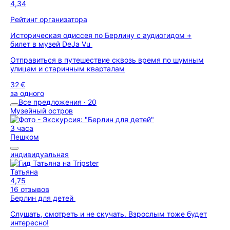
4,34
Рейтинг организатора
Историческая одиссея по Берлину с аудиогидом +
билет в музей DeJa Vu
Отправиться в путешествие сквозь время по шумным
улицам и старинным кварталам
32 €
за одного
Все предложения · 20
Музейный остров
3 часа
Пешком
индивидуальная
Татьяна
4,75
16 отзывов
Берлин для детей
Слушать, смотреть и не скучать. Взрослым тоже будет
интересно!