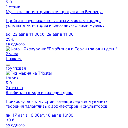
5,0
1 отзыв
Музыкально-историческая прогулка по Берлину
Пройти в наушниках по главным местам города,
услышать их истории и связанную с ними музыку
вс, 23 авг в 11:00
сб, 29 авг в 11:00
29 €
за одного
2 часа
Пешком
групповая
Мария
5,0
2 отзыва
Влюбиться в Берлин за один день
Прикоснуться к истории Гогенцоллернов и увидеть
творения талантливых архитекторов и скульпторов
пн, 17 авг в 16:00
вт, 18 авг в 16:00
30 €
за одного