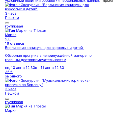
условиями политики обработки персональных данных
Tripste
3 часа
Пешком
групповая
Мария
5,0
16 отзывов
Берлинские каникулы для взрослых и детей
Обзорная прогулка в непринуждённой манере по
главным достопримечательностям
пн, 10 авг в 12:30
вт, 11 авг в 12:30
35 €
за одного
3 часа
Пешком
групповая
Мария