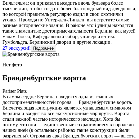
Вильгельма: он приказал высадить вдоль бульвара более
тысячи лип, чтобы создать более благородный вид для дороги,
по которой правитель регулярно ездил в свои охотничьи
угодья. Проходя по Унтер-ден-Линден, вы встретите самые
разные исторические здания. В районе этой улицы находятся
такие знаменитые достопримечательности Берлина, как музей
мадам Тюссо, Кафедральный собор, университет им.
Гумбольдта, Берлинский дворец и другие локации.
27 экскурсий
Подробнее
Нет фото
Бранденбургские ворота
Pariser Platz
В самом сердце Берлина находится одна из главных
достопримечательностей города — Бранденбургские ворота.
Впечатляющая конструкция является узнаваемым символом
Берлина и входит во все экскурсионные маршруты. Ворота
стали важной частью исторического наследия. Хотя бы
потому, что они — единственные сохранившиеся в городе до
наших дней (в остальных районах такие конструкции были
разрушены). Огромная арка Бранденбургских ворот — высота