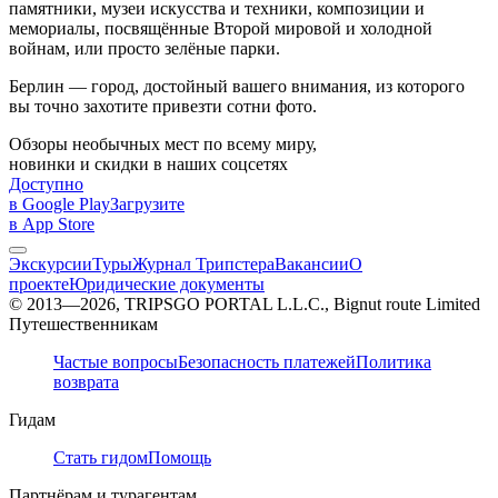
памятники, музеи искусства и техники, композиции и
мемориалы, посвящённые Второй мировой и холодной
войнам, или просто зелёные парки.
Берлин — город, достойный вашего внимания, из которого
вы точно захотите привезти сотни фото.
Обзоры необычных мест по всему миру,
новинки и скидки в наших соцсетях
Доступно
в Google Play
Загрузите
в App Store
Экскурсии
Туры
Журнал Трипстера
Вакансии
О
проекте
Юридические документы
© 2013—2026, TRIPSGO PORTAL L.L.C., Bignut route Limited
Путешественникам
Частые вопросы
Безопасность платежей
Политика
возврата
Гидам
Стать гидом
Помощь
Партнёрам и турагентам