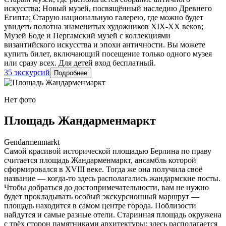
искусства; Новый музей, посвящённый наследию Древнего
Египта; Старую национальную галерею, где можно будет
увидеть полотна знаменитых художников XIX-XX веков;
Музей Боде и Пергамский музей с коллекциями
византийского искусства и эпохи античности. Вы можете
купить билет, включающий посещение только одного музея
или сразу всех. Для детей вход бесплатный.
35 экскурсий
Подробнее
Нет фото
Площадь Жандарменмаркт
Gendarmenmarkt
Самой красивой исторической площадью Берлина по праву
считается площадь Жандарменмаркт, ансамбль которой
сформировался в XVIII веке. Тогда же она получила своё
название — когда-то здесь располагались жандармские посты.
Чтобы добраться до достопримечательности, вам не нужно
будет прокладывать особый экскурсионный маршрут —
площадь находится в самом центре города. Поблизости
найдутся и самые разные отели. Старинная площадь окружена
с трёх сторон памятниками архитектуры: здесь располагается