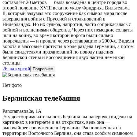
составляет 20 метров — была возведена в центре города во
второй половине XVIII века по указу Фридриха Вильгельма
II, который задумал это сооружение как символ мира после
завершения войны с Пруссией и столкновений в
Нидерландах. Но их судьба, напротив, часто соприкасалась с
войной и волнениями общества. Через них немецкие солдаты
шли на войну, во время которой ворота были сильно
повреждены — и прошли через реставрацию в 2000-х. Видели
ворота и массовые протесты в ходе раздела Германии, а потом
были свидетелями празднований по поводу падения
Берлинской стены и воссоединения двух частей немецкой
столицы.
26 экскурсий
Подробнее
Нет фото
Берлинская телебашня
Panoramastraße, 1A
Эту достопримечательность Берлина вы наверняка видели на
картинках в интернете и на открытках, ведь она —
высочайшее сооружение в Германии. Расположенная на
территории Восточного Берлина, она стала особым символом