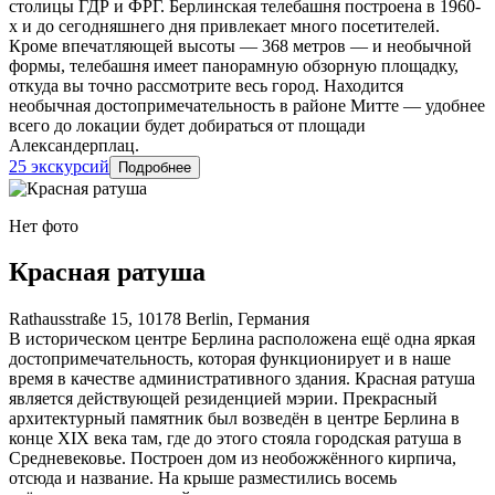
столицы ГДР и ФРГ. Берлинская телебашня построена в 1960-
х и до сегодняшнего дня привлекает много посетителей.
Кроме впечатляющей высоты — 368 метров — и необычной
формы, телебашня имеет панорамную обзорную площадку,
откуда вы точно рассмотрите весь город. Находится
необычная достопримечательность в районе Митте — удобнее
всего до локации будет добираться от площади
Александерплац.
25 экскурсий
Подробнее
Нет фото
Красная ратуша
Rathausstraße 15, 10178 Berlin, Германия
В историческом центре Берлина расположена ещё одна яркая
достопримечательность, которая функционирует и в наше
время в качестве административного здания. Красная ратуша
является действующей резиденцией мэрии. Прекрасный
архитектурный памятник был возведён в центре Берлина в
конце XIX века там, где до этого стояла городская ратуша в
Средневековье. Построен дом из необожжённого кирпича,
отсюда и название. На крыше разместились восемь