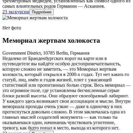
трёхметровых медведей, установленных как символ одного из
самых влиятельных родов Германии — Асканиев.
23 экскурсии
Подробнее
Нет фото
Мемориал жертвам холокоста
Government District, 10785 Berlin, Германия
Недалеко от Бранденбургских ворот на карте или в
путеводителе вы найдёте особую достопримечательность,
которую сложно не заметить, — это Мемориал жертвам
холокоста, который открылся в 2000-х годах. Тут нет каких-то
статуй, лиц, имён и годов жизней, плит с ужасающей
статистикой или пропитанных болью строк. Весь мемориал —
это огромное поле, где установлены бесчисленные серые
блоки разной высоты. Они образуют своеобразный лабиринт.
У каждого здесь возникают свои ассоциации и мысли. Внутри
мемориала проходы очень узкие — даже в одиночку в них
протиснуться довольно сложно. В этом заключалась одна из
главных мыслей создателей монумента — как только ты
оказываешься один, начинаешь чувствовать угнетение,
тревогу, как будто попал в место, выхода из которого нет.