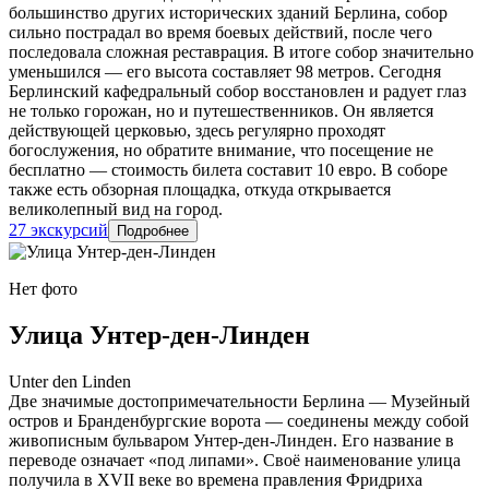
большинство других исторических зданий Берлина, собор
сильно пострадал во время боевых действий, после чего
последовала сложная реставрация. В итоге собор значительно
уменьшился — его высота составляет 98 метров. Сегодня
Берлинский кафедральный собор восстановлен и радует глаз
не только горожан, но и путешественников. Он является
действующей церковью, здесь регулярно проходят
богослужения, но обратите внимание, что посещение не
бесплатно — стоимость билета составит 10 евро. В соборе
также есть обзорная площадка, откуда открывается
великолепный вид на город.
27 экскурсий
Подробнее
Нет фото
Улица Унтер-ден-Линден
Unter den Linden
Две значимые достопримечательности Берлина — Музейный
остров и Бранденбургские ворота — соединены между собой
живописным бульваром Унтер-ден-Линден. Его название в
переводе означает «под липами». Своё наименование улица
получила в XVII веке во времена правления Фридриха