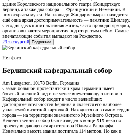
здание Королевского национального театра (Концертхаус
Берлин), а также два собора — Французский и Немецкий. В
них открыты музеи. На площади Жандарменмаркт находится
ещё одна яркая достопримечательность — памятник Шиллеру.
Сегодня здесь кипит активная жизнь, часто проводят ярмарки,
организовываются мероприятия под открытым небом. Самые
впечатляющие события выпадают на Рождество.
29 экскурсий
Подробнее
Нет фото
Берлинский кафедральный собор
Am Lustgarten, 10178 Berlin, Германия
Самый большой протестантский храм Германии имеет
богатый внешний вид и не менее впечатляющую историю.
Кафедральный собор входит в число важнейших
достопримечательностей Берлина и является его наиболее
узнаваемой визитной карточкой. Находится он в самом сердце
города — на территории знаменитого Музейного Острова.
Величественный собор был возведён в конце XIX века по
проекту выдающегося архитектора Юлиуса Рашдорфа.
Изначально высота здания достигала 114 метров. Но как и