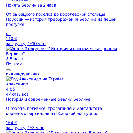
Понять Берлин за 2 часа
От рыбацкого посёлка до королевской столицы
Пруссии — история преображения Берлина на пешей
прогулке
от
140 €
за группу, 1–10 чел.
3,5 часа
Пешком
индивидуальная
Александр
4,85
47 отзывов
История и современные реалии Берлина
О городе, политике, пропаганде и менталитете
коренных берлинцев на обзорной экскурсии
154 €
за группу, 1–3 чел.