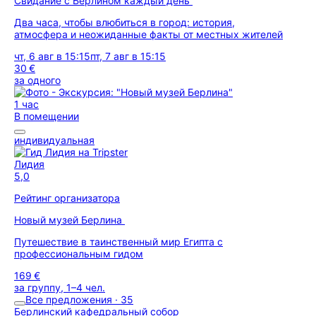
Свидание с Берлином каждый день
Два часа, чтобы влюбиться в город: история,
атмосфера и неожиданные факты от местных жителей
чт, 6 авг в 15:15
пт, 7 авг в 15:15
30 €
за одного
1 час
В помещении
индивидуальная
Лидия
5,0
Рейтинг организатора
Новый музей Берлина
Путешествие в таинственный мир Египта с
профессиональным гидом
169 €
за группу, 1–4 чел.
Все предложения · 35
Берлинский кафедральный собор