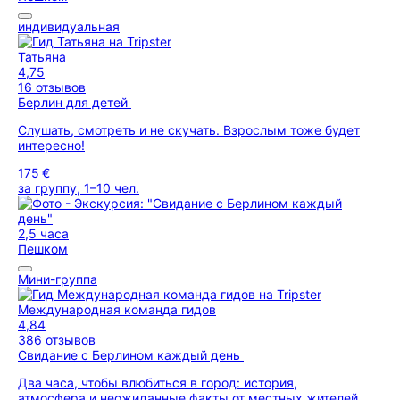
индивидуальная
Татьяна
4,75
16 отзывов
Берлин для детей
Слушать, смотреть и не скучать. Взрослым тоже будет
интересно!
175 €
за группу, 1–10 чел.
2,5 часа
Пешком
Мини-группа
Международная команда гидов
4,84
386 отзывов
Свидание с Берлином каждый день
Два часа, чтобы влюбиться в город: история,
атмосфера и неожиданные факты от местных жителей