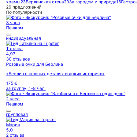
храмы
23
Берлинская стена
20
За городом и природа
16
Гастро
26 предложений
По популярности
3 часа
Пешком
индивидуальная
Татьяна
4,97
30 отзывов
Розовые очки для Берлина
«Берлин в нежных деталях и ярких историях»
175 €
за группу, 1–8 чел.
2 часа
Пешком
групповая
Мария
5,0
2 отзыва