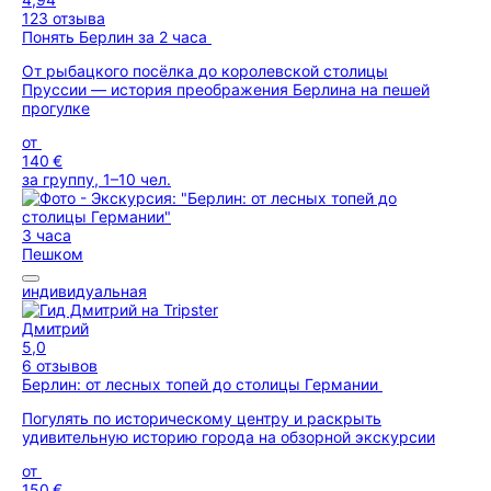
123 отзыва
Понять Берлин за 2 часа
От рыбацкого посёлка до королевской столицы
Пруссии — история преображения Берлина на пешей
прогулке
от
140 €
за группу, 1–10 чел.
3 часа
Пешком
индивидуальная
Дмитрий
5,0
6 отзывов
Берлин: от лесных топей до столицы Германии
Погулять по историческому центру и раскрыть
удивительную историю города на обзорной экскурсии
от
150 €