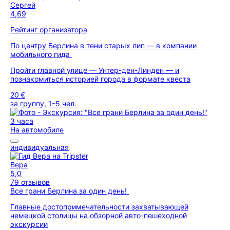
Сергей
4,69
Рейтинг организатора
По центру Берлина в тени старых лип — в компании
мобильного гида
Пройти главной улице — Унтер-ден-Линден — и
познакомиться историей города в формате квеста
20 €
за группу, 1–5 чел.
3 часа
На автомобиле
индивидуальная
Вера
5,0
79 отзывов
Все грани Берлина за один день!
Главные достопримечательности захватывающей
немецкой столицы на обзорной авто-пешеходной
экскурсии