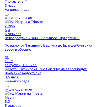
3 часа
На велосипеде
индивидуальная
Игорь
5,0
5 отзывов
Велопрогулка «Тайны Большого Тиргартена»
По парку от Западного Берлина до Бранденбургских
ворот и обратно
от
120 €
за группу, 1–10 чел.
Временно недоступно
3,5 часа
На велосипеде
индивидуальная
Мария
5,0
5 отзывов