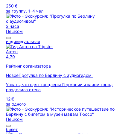
250 €
за группу, 1–4 чел.
2 часа
Пешком
индивидуальная
Антон
4,79
Рейтинг организатора
Новое
Прогулка по Берлину с аудиогидом
Узнать, что едят канцлеры Германии и зачем город
разделила стена
12 €
за одного
Пешком
билет