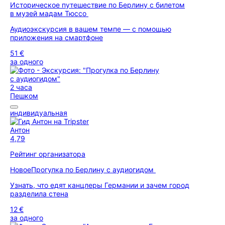
Историческое путешествие по Берлину с билетом
в музей мадам Тюссо
Аудиоэкскурсия в вашем темпе — с помощью
приложения на смартфоне
51 €
за одного
2 часа
Пешком
индивидуальная
Антон
4,79
Рейтинг организатора
Новое
Прогулка по Берлину с аудиогидом
Узнать, что едят канцлеры Германии и зачем город
разделила стена
12 €
за одного