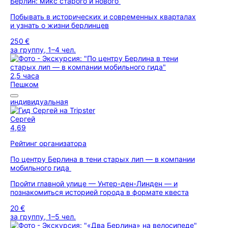
Берлин: микс старого и нового
Побывать в исторических и современных кварталах
и узнать о жизни берлинцев
250 €
за группу, 1–4 чел.
2,5 часа
Пешком
индивидуальная
Сергей
4,69
Рейтинг организатора
По центру Берлина в тени старых лип — в компании
мобильного гида
Пройти главной улице — Унтер-ден-Линден — и
познакомиться историей города в формате квеста
20 €
за группу, 1–5 чел.