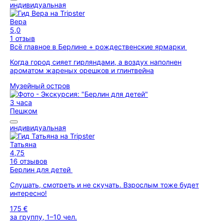
индивидуальная
Вера
5,0
1 отзыв
Всё главное в Берлине + рождественские ярмарки
Когда город сияет гирляндами, а воздух наполнен
ароматом жареных орешков и глинтвейна
Музейный остров
3 часа
Пешком
индивидуальная
Татьяна
4,75
16 отзывов
Берлин для детей
Слушать, смотреть и не скучать. Взрослым тоже будет
интересно!
175 €
за группу, 1–10 чел.