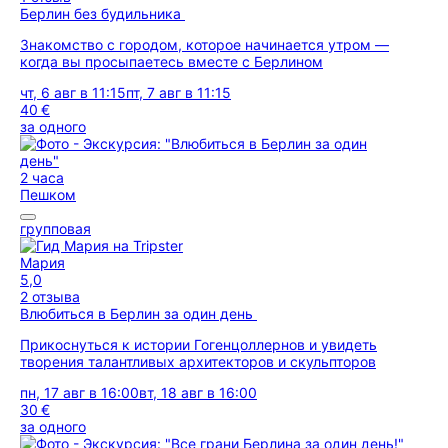
Берлин без будильника
Знакомство с городом, которое начинается утром —
когда вы просыпаетесь вместе с Берлином
чт, 6 авг в 11:15
пт, 7 авг в 11:15
40 €
за одного
2 часа
Пешком
групповая
Мария
5,0
2 отзыва
Влюбиться в Берлин за один день
Прикоснуться к истории Гогенцоллернов и увидеть
творения талантливых архитекторов и скульпторов
пн, 17 авг в 16:00
вт, 18 авг в 16:00
30 €
за одного