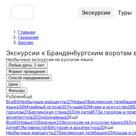
Экскурсии
Туры
Главная
Германия
Берлин
Экскурсии к Бранденбургским воротам 
Необычные экскурсии на русском языке
Любые даты, 1 чел.
Формат проведения
Способ передвижения
Цена
Фильтры
Рубрики
Ещё
Все
60
Необычные маршруты
27
Новые
1
Берлинская телебашн
языке
36
Музейный остров
35
Лучшие
30
Музеи и искусство
28
Б
городом
21
Берлинская стена
20
Для детей
17
За городом и при
архитектура
20
Однодневные
2
Ещё
Все
60
Новые
1
Обзорные
22
Экскурсии на русском языке
36
Лу
детей
17
Активности
16
История и архитектура
20
Ещё
Необычные маршруты
27
Берлинская телебашня
25
Крыши и с