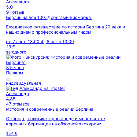
Александр
5,0
91 отзыв
Берлин на все 100. Дорогами Бисмарка
Ежедневное путешествие по истории Берлина 20 века и
наших дней с профессиональным гидом
пт, 7 авг в 13:00
сб, 8 авг в 13:00
29 €
за одного
3,5 часа
Пешком
индивидуальная
Александр
4,85
47 отзывов
История и современные реалии Берлина
О городе, политике, пропаганде и менталитете
коренных берлинцев на обзорной экскурсии
154 €