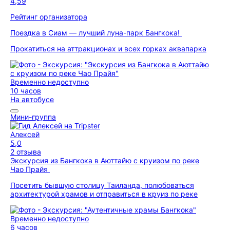
4,59
Рейтинг организатора
Поездка в Сиам — лучший луна-парк Бангкока!
Прокатиться на аттракционах и всех горках аквапарка
Временно недоступно
10 часов
На автобусе
Мини-группа
Алексей
5,0
2 отзыва
Экскурсия из Бангкока в Аюттайю с круизом по реке
Чао Прайя
Посетить бывшую столицу Таиланда, полюбоваться
архитектурой храмов и отправиться в круиз по реке
Временно недоступно
6 часов