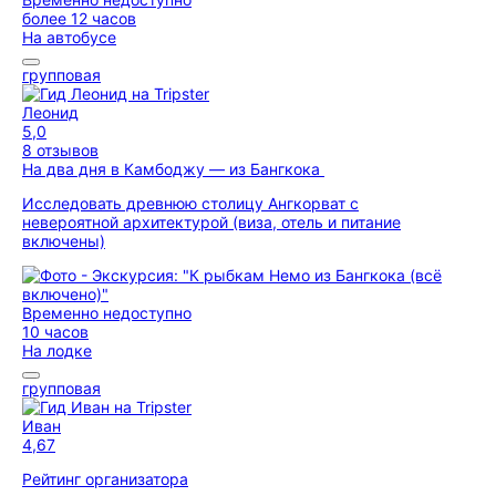
более 12 часов
На автобусе
групповая
Леонид
5,0
8 отзывов
На два дня в Камбоджу — из Бангкока
Исследовать древнюю столицу Ангкорват с
невероятной архитектурой (виза, отель и питание
включены)
Временно недоступно
10 часов
На лодке
групповая
Иван
4,67
Рейтинг организатора