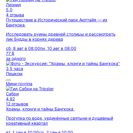
Леонид
5,0
4 отзыва
Путешествие в Исторический парк Аюттайя — из
Бангкока
Исследовать руины древней столицы и рассмотреть
лик Будды в корнях дерева
сб, 8 авг в 08:00
пн, 10 авг в 08:00
77 $
за одного
3,5 часа
Пешком
Мини-группа
Сабри
4,92
12 отзывов
Храмы, клонги и тайны Бангкока
Прогулка по воде, уединённые святыни и душевный
креативный квартал
вт, 1 сен в 10:00
ср, 2 сен в 10:00