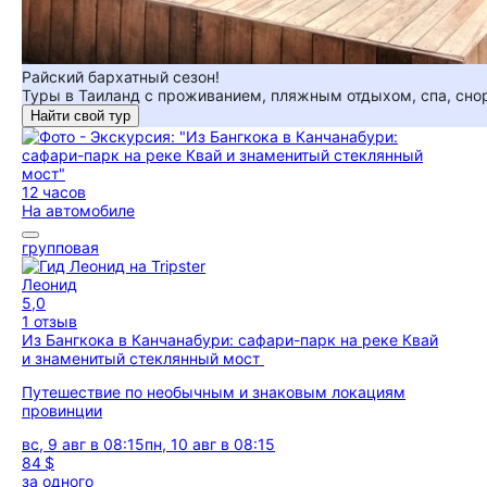
Райский бархатный сезон!
Туры в Таиланд с проживанием, пляжным отдыхом, спа, сно
Найти свой тур
12 часов
На автомобиле
групповая
Леонид
5,0
1 отзыв
Из Бангкока в Канчанабури: сафари-парк на реке Квай
и знаменитый стеклянный мост
Путешествие по необычным и знаковым локациям
провинции
вс, 9 авг в 08:15
пн, 10 авг в 08:15
84 $
за одного