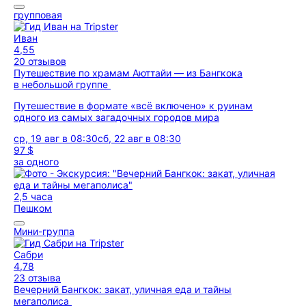
групповая
Иван
4,55
20 отзывов
Путешествие по храмам Аюттайи — из Бангкока
в небольшой группе
Путешествие в формате «всё включено» к руинам
одного из самых загадочных городов мира
ср, 19 авг в 08:30
сб, 22 авг в 08:30
97 $
за одного
2,5 часа
Пешком
Мини-группа
Сабри
4,78
23 отзыва
Вечерний Бангкок: закат, уличная еда и тайны
мегаполиса