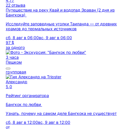
4,77
22 отзыва
Путешествие на реку Квай и водопад Эраван (2 дня из
Бангкока)
Исследуйте заповедные уголки Таиланда — от древних
храмов до термальных источников
сб, 8 авг в 06:00
вс, 9 авг в 06:00
97 $
за одного
3 часа
Пешком
групповая
Александр
5,0
Рейтинг организатора
Бангкок по любви
Узнать, почему на самом деле Бангкока не существует
сб, 8 авг в 12:00
вс, 9 авг в 12:00
от