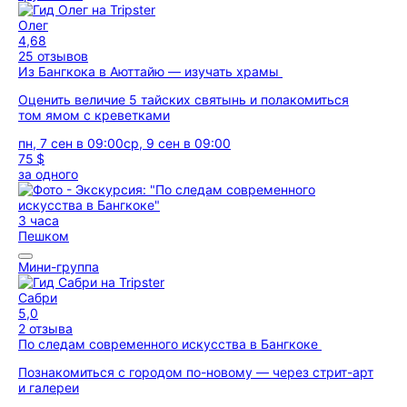
Олег
4,68
25 отзывов
Из Бангкока в Аюттайю — изучать храмы
Оценить величие 5 тайских святынь и полакомиться
том ямом с креветками
пн, 7 сен в 09:00
ср, 9 сен в 09:00
75 $
за одного
3 часа
Пешком
Мини-группа
Сабри
5,0
2 отзыва
По следам современного искусства в Бангкоке
Познакомиться с городом по-новому — через стрит-арт
и галереи