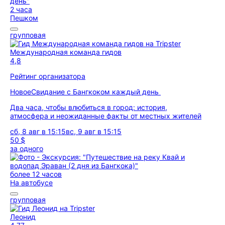
2 часа
Пешком
групповая
Международная команда гидов
4,8
Рейтинг организатора
Новое
Свидание с Бангкоком каждый день
Два часа, чтобы влюбиться в город: история,
атмосфера и неожиданные факты от местных жителей
сб, 8 авг в 15:15
вс, 9 авг в 15:15
50 $
за одного
более 12 часов
На автобусе
групповая
Леонид