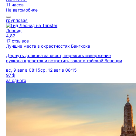
11 часов
На автомобиле
групповая
Леонид
4,82
17 отзывов
Лучшие места в окрестностях Бангкока
Дёрнуть дракона за хвост, пережить извержение
вулкана креветок и встретить закат в тайской Венеции
вс, 9 авг в 08:15
ср, 12 авг в 08:15
97 $
за одного