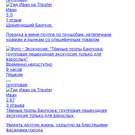
Иван
5,0
1 отзыв
Шокирующий Бангкок
Поездка в мини-группе по трущобам, нетипичным
храмам и рынкам со специфичным товаром
Временно недоступно
9 часов
Пешком
групповая
Иван
2,67
3 отзыва
Тёмные тропы Бангкока: групповая пешеходная
экскурсия только для взрослых
Увидеть другую жизнь, скрытую за блестящими
фасадами города