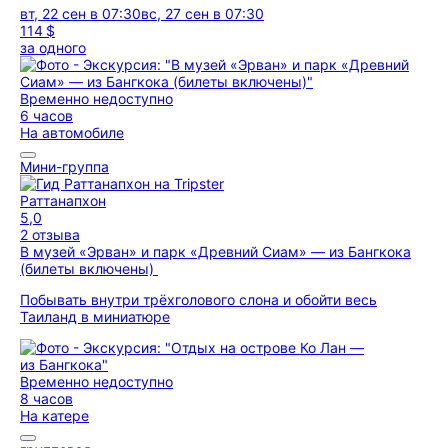
вт, 22 сен в 07:30
вс, 27 сен в 07:30
114 $
за одного
Временно недоступно
6 часов
На автомобиле
Мини-группа
Раттанапхон
5,0
2 отзыва
В музей «Эрван» и парк «Древний Сиам» — из Бангкока
(билеты включены)
Побывать внутри трёхголового слона и обойти весь
Таиланд в миниатюре
Временно недоступно
8 часов
На катере