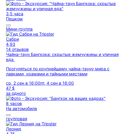
3,5 часа
Пешком
Мини-группа
Сабри
4,93
14 отзывов
Чайна-таун Бангкока: скрытые жемчужины и уличная
еда
Прогуляться по крупнейшему чайна-тауну мира с
лавками, храмами и тайными местами
ср, 2 сен в 16:00
пт, 4 сен в 16:00
47 $
за одного
8 часов
На автомобиле
групповая
Леонид
4,75