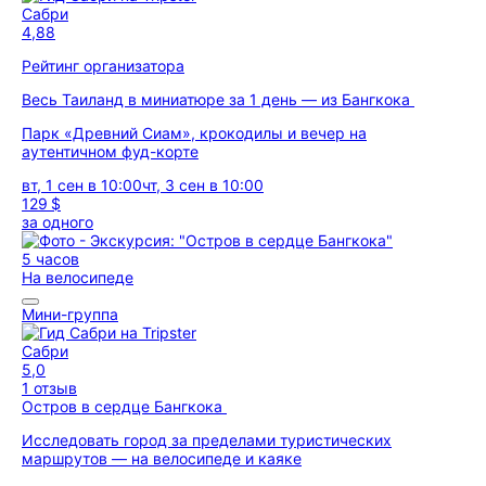
Сабри
4,88
Рейтинг организатора
Весь Таиланд в миниатюре за 1 день — из Бангкока
Парк «Древний Сиам», крокодилы и вечер на
аутентичном фуд-корте
вт, 1 сен в 10:00
чт, 3 сен в 10:00
129 $
за одного
5 часов
На велосипеде
Мини-группа
Сабри
5,0
1 отзыв
Остров в сердце Бангкока
Исследовать город за пределами туристических
маршрутов — на велосипеде и каяке