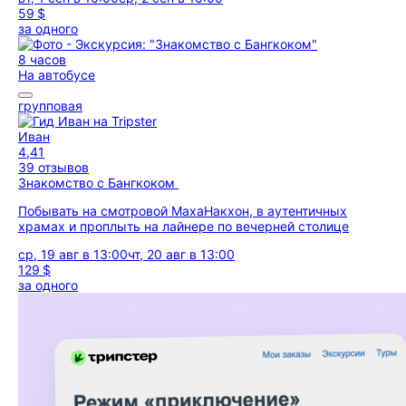
59 $
за одного
8 часов
На автобусе
групповая
Иван
4,41
39 отзывов
Знакомство с Бангкоком
Побывать на смотровой МахаНакхон, в аутентичных
храмах и проплыть на лайнере по вечерней столице
ср, 19 авг в 13:00
чт, 20 авг в 13:00
129 $
за одного