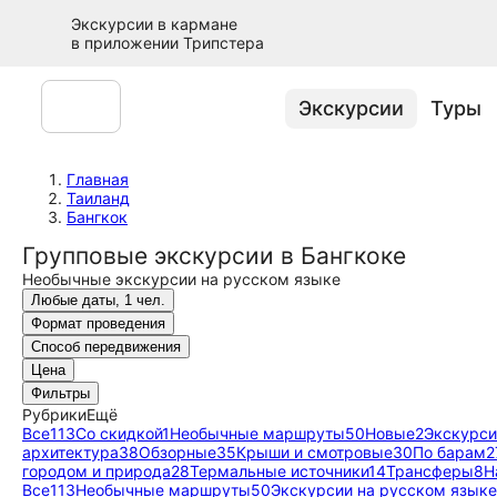
Экскурсии в кармане
в приложении Трипстера
Экскурсии
Туры
Главная
Таиланд
Бангкок
Групповые экскурсии в Бангкоке
Необычные экскурсии на русском языке
Любые даты, 1 чел.
Формат проведения
Способ передвижения
Цена
Фильтры
Рубрики
Ещё
Все
113
Со скидкой
1
Необычные маршруты
50
Новые
2
Экскурси
архитектура
38
Обзорные
35
Крыши и смотровые
30
По барам
2
городом и природа
28
Термальные источники
14
Трансферы
8
Н
Все
113
Необычные маршруты
50
Экскурсии на русском языке