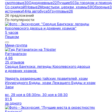
смотровые
30
Однодневные
22
Лучшие
50
За городом и природ
Со скидкой
1
Новые
2
Монастыри, церкви, храмы
59
Обзорные
3
источники
14
На автобусе
5
Групповые
26
26 предложений
По популярности
5 часов
Пешком
Мини-группа
Раттанапхон
4,96
25 отзывов
Сердце Бангкока: легенды Королевского дворца
и древних храмов
Увидеть резиденцию тайских правителей, храм
Изумрудного Будды, храм Лежащего Будды и храм
Зари
вс, 29 ноя в 08:30
пн, 30 ноя в 08:30
91 $
за одного