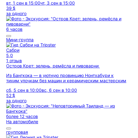
вт, 1 сен в 15:00
чт, 3 сен в 15:00
39 $
за одного
6 часов
Мини-группа
Сабри
5,0
1 отзыв
Остров Крет: зелень, ремёсла и пивоварни
Из Бангкока — в уютную провинцию Нонтхабури к
тихим улочкам без машин и керамическим мастерским
сб, 5 сен в 10:00
вс, 6 сен в 10:00
52 $
за одного
более 12 часов
На автомобиле
групповая