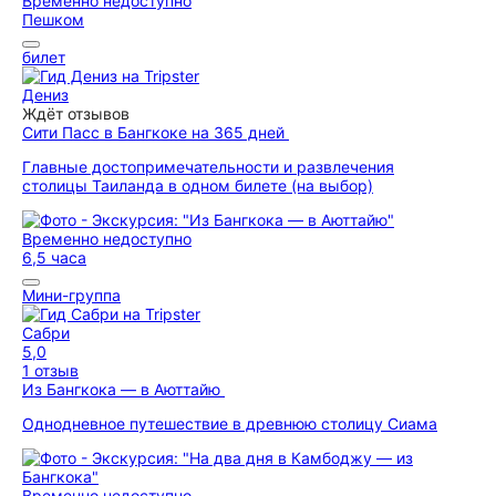
Временно недоступно
Пешком
билет
Дениз
Ждёт отзывов
Сити Пасс в Бангкоке на 365 дней
Главные достопримечательности и развлечения
столицы Таиланда в одном билете (на выбор)
Временно недоступно
6,5 часа
Мини-группа
Сабри
5,0
1 отзыв
Из Бангкока — в Аюттайю
Однодневное путешествие в древнюю столицу Сиама
Временно недоступно