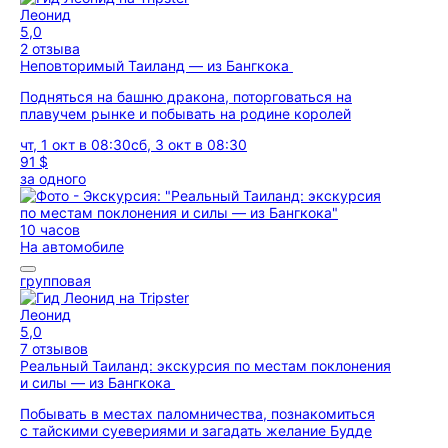
Леонид
5,0
2 отзыва
Неповторимый Таиланд — из Бангкока
Подняться на башню дракона, поторговаться на
плавучем рынке и побывать на родине королей
чт, 1 окт в 08:30
сб, 3 окт в 08:30
91 $
за одного
10 часов
На автомобиле
групповая
Леонид
5,0
7 отзывов
Реальный Таиланд: экскурсия по местам поклонения
и силы — из Бангкока
Побывать в местах паломничества, познакомиться
с тайскими суевериями и загадать желание Будде