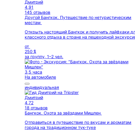
Дмитрий
4,91
145 отзывов
Другой Бангкок. Путешествие по нетуристическим
местам
Открыть настоящий Бангкок и получить лайфхаки д
классного отдыха в стране на пешеходной экскурси
от
250 $
за группу, 1–2 чел.
3,5 часа
На автомобиле
индивидуальная
Дмитрий
4,72
18 отзывов
Бангкок. Охота за звёздами Мишлен
Отправиться в путешествие по вкусам и ароматам
города на традиционном тук-туке