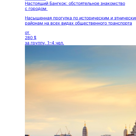
Настоящий Бангкок: обстоятельное знакомство
с городом
Насыщенная прогулка по историческим и этническ
районам на всех видах общественного транспорта
от
280 $
за группу, 1–4 чел.