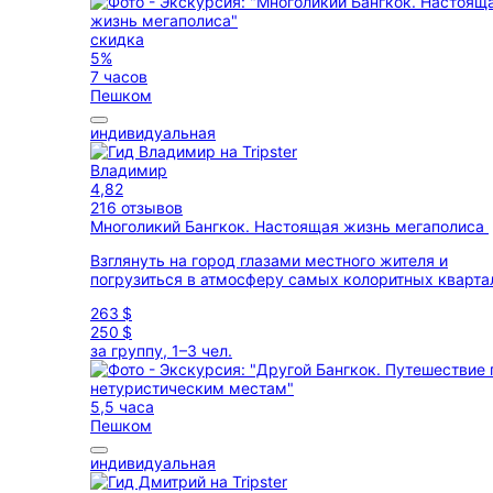
скидка
5%
7 часов
Пешком
индивидуальная
Владимир
4,82
216 отзывов
Многоликий Бангкок. Настоящая жизнь мегаполиса
Взглянуть на город глазами местного жителя и
погрузиться в атмосферу самых колоритных кварта
263 $
250 $
за группу, 1–3 чел.
5,5 часа
Пешком
индивидуальная