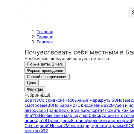
Главная
Таиланд
Бангкок
Почувствовать себя местным в Ба
Необычные экскурсии на русском языке
Любые даты, 1 чел.
Формат проведения
Способ передвижения
Цена
Фильтры
Рубрики
Ещё
Все
113
Со скидкой
1
Необычные маршруты
50
Новые
2
смотровые
30
По барам
27
Однодневные
22
Музеи и ис
автобусе
5
Трансферы в/из аэропорта
4
Пожить как м
Все
113
Необычные маршруты
50
Экскурсии на русск
природа
28
Трансферы
8
Трансферы в/из аэропорта
4
Со скидкой
1
Новые
2
Монастыри, церкви, храмы
59
Об
местный
32