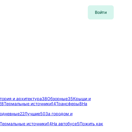
Войти
тория и архитектура
38
Обзорные
35
Крыши и
28
Термальные источники
14
Трансферы
8
На
одневные
22
Лучшие
50
За городом и
Термальные источники
14
На автобусе
5
Пожить как