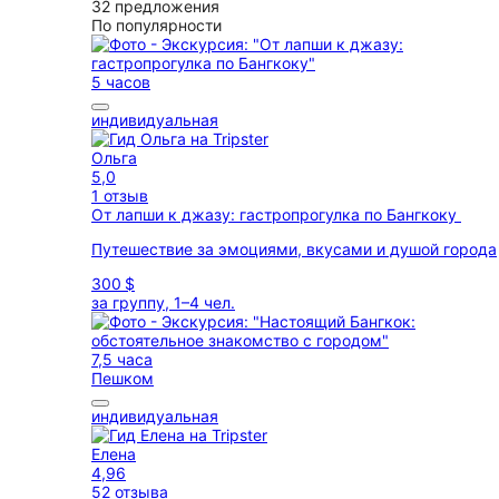
32 предложения
По популярности
5 часов
индивидуальная
Ольга
5,0
1 отзыв
От лапши к джазу: гастропрогулка по Бангкоку
Путешествие за эмоциями, вкусами и душой города
300 $
за группу, 1–4 чел.
7,5 часа
Пешком
индивидуальная
Елена
4,96
52 отзыва