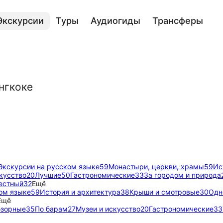
Экскурсии
Туры
Аудиогиды
Трансферы
нгкоке
Экскурсии на русском языке
59
Монастыри, церкви, храмы
59
Ис
кусство
20
Лучшие
50
Гастрономические
33
За городом и природа
естный
32
Ещё
ом языке
59
История и архитектура
38
Крыши и смотровые
30
Одн
Ещё
зорные
35
По барам
27
Музеи и искусство
20
Гастрономические
33