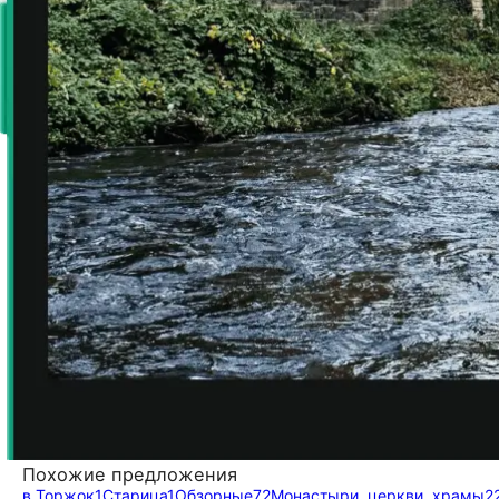
Похожие предложения
в Торжок
1
Старица
1
Обзорные
72
Монастыри, церкви, храмы
2