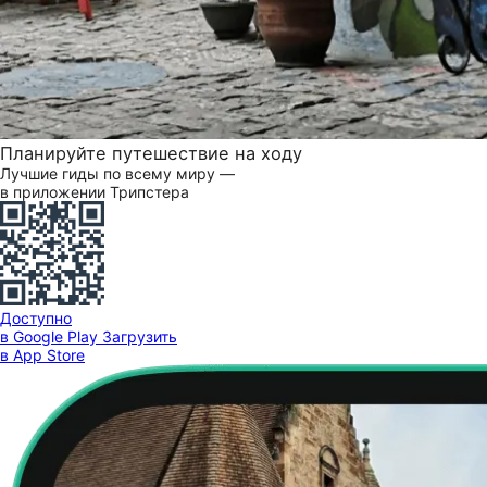
Планируйте путешествие на ходу
Лучшие гиды по всему миру —
в приложении Трипстера
Доступно
в Google Play
Загрузить
в App Store