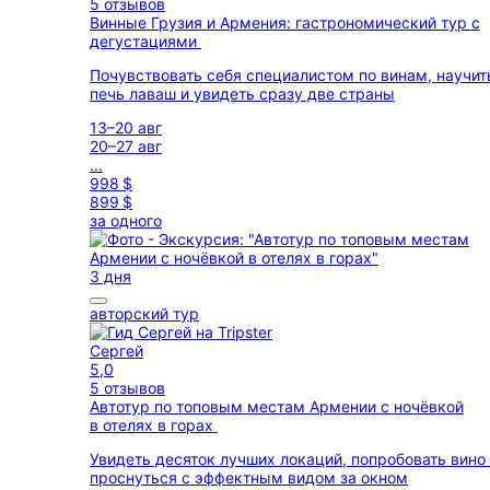
5 отзывов
Винные Грузия и Армения: гастрономический тур с
дегустациями
Почувствовать себя специалистом по винам, научит
печь лаваш и увидеть сразу две страны
13–20 авг
20–27 авг
...
998 $
899 $
за одного
3 дня
авторский тур
Сергей
5,0
5 отзывов
Автотур по топовым местам Армении с ночёвкой
в отелях в горах
Увидеть десяток лучших локаций, попробовать вино
проснуться с эффектным видом за окном