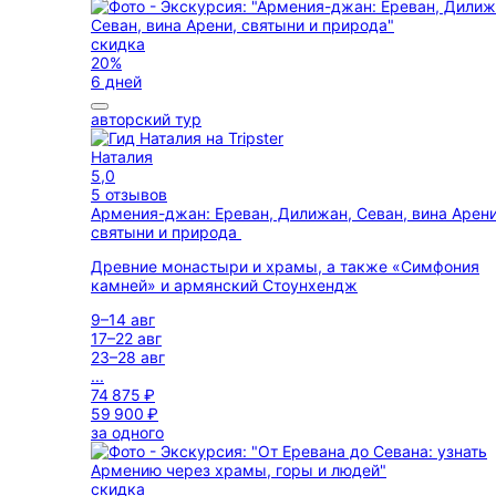
скидка
20%
6 дней
авторский тур
Наталия
5,0
5 отзывов
Армения-джан: Ереван, Дилижан, Севан, вина Арени
святыни и природа
Древние монастыри и храмы, а также «Симфония
камней» и армянский Стоунхендж
9–14 авг
17–22 авг
23–28 авг
...
74 875 ₽
59 900 ₽
за одного
скидка