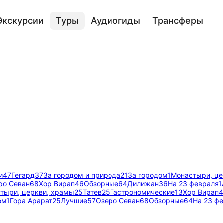
Экскурсии
Туры
Аудиогиды
Трансферы
и
47
Гегард
37
За городом и природа
21
За городом
1
Монастыри, це
ро Севан
68
Хор Вирап
46
Обзорные
64
Дилижан
36
На 23 февраля
1
тыри, церкви, храмы
25
Татев
25
Гастрономические
13
Хор Вирап
4
ом
1
Гора Арарат
25
Лучшие
57
Озеро Севан
68
Обзорные
64
На 23 ф