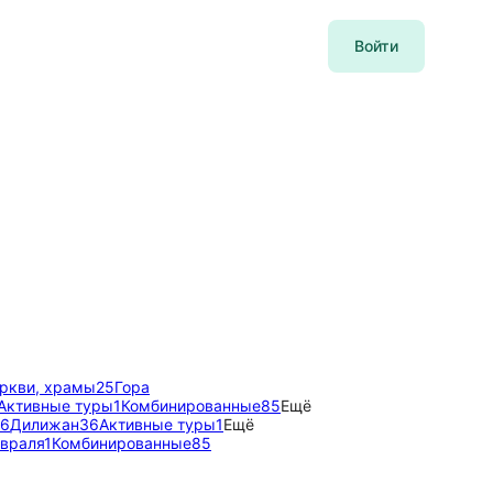
Войти
ркви, храмы
25
Гора
Активные туры
1
Комбинированные
85
Ещё
6
Дилижан
36
Активные туры
1
Ещё
евраля
1
Комбинированные
85