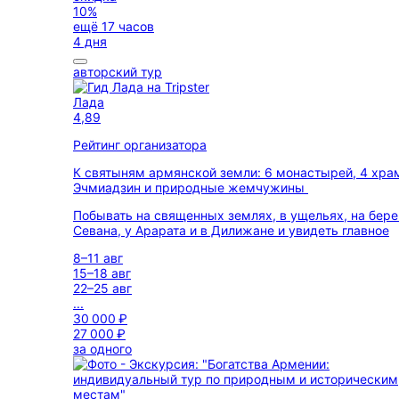
10%
ещё 17 часов
4 дня
авторский тур
Лада
4,89
Рейтинг организатора
К святыням армянской земли: 6 монастырей, 4 хра
Эчмиадзин и природные жемчужины
Побывать на священных землях, в ущельях, на бере
Севана, у Арарата и в Дилижане и увидеть главное
8–11 авг
15–18 авг
22–25 авг
...
30 000 ₽
27 000 ₽
за одного