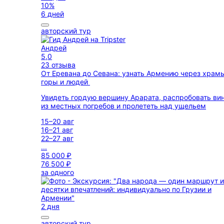
10%
6 дней
авторский тур
Андрей
5,0
23 отзыва
От Еревана до Севана: узнать Армению через храм
горы и людей
Увидеть гордую вершину Арарата, распробовать ви
из местных погребов и пролететь над ущельем
15–20 авг
16–21 авг
22–27 авг
...
85 000 ₽
76 500 ₽
за одного
2 дня
авторский тур