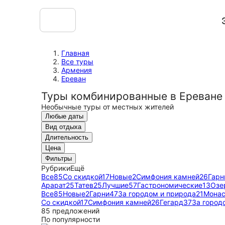
Главная
Все туры
Армения
Ереван
Туры комбинированные в Ереване
Необычные туры от местных жителей
Любые даты
Вид отдыха
Длительность
Цена
Фильтры
Рубрики
Ещё
Все
85
Со скидкой
17
Новые
2
Симфония камней
26
Гарн
Арарат
25
Татев
25
Лучшие
57
Гастрономические
13
Озе
Все
85
Новые
2
Гарни
47
За городом и природа
21
Монас
Со скидкой
17
Симфония камней
26
Гегард
37
За город
85 предложений
По популярности