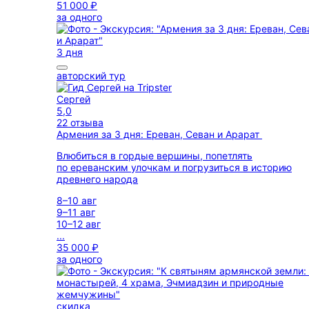
51 000 ₽
за одного
3 дня
авторский тур
Сергей
5,0
22 отзыва
Армения за 3 дня: Ереван, Севан и Арарат
Влюбиться в гордые вершины, попетлять
по ереванским улочкам и погрузиться в историю
древнего народа
8–10 авг
9–11 авг
10–12 авг
...
35 000 ₽
за одного
скидка