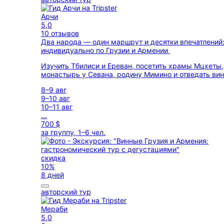
Арчи
5,0
10 отзывов
Два народа — один маршрут и десятки впечатлений
индивидуально по Грузии и Армении
Изучить Тбилиси и Ереван, посетить храмы Мцхеты,
монастырь у Севана, родину Мимино и отведать вин
8–9 авг
9–10 авг
10–11 авг
...
700 $
за группу, 1–6 чел.
скидка
10%
8 дней
авторский тур
Мераби
5,0