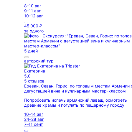
8–10 авг
9–11 авг
10–12 авг
...
45 000 ₽
за одного
5 дней
авторский тур
Екатерина
5,0
5 отзывов
Ереван, Севан, Горис: по топовым местам Армении 
дегустацией вина и кулинарным мастер-классом
Попробовать испечь армянский лаваш, осмотреть
древние храмы и погулять по пещерному городу
10–14 авг
24–28 авг
7–11 сент
...