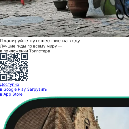
Планируйте путешествие на ходу
Лучшие гиды по всему миру —
в приложении Трипстера
Доступно
в Google Play
Загрузить
в App Store