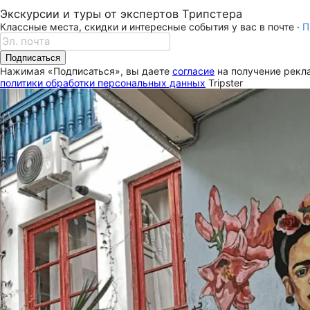
Экскурсии и туры от экспертов Трипстера
Классные места, скидки и интересные события у вас в почте ·
П
Подписаться
Нажимая «Подписаться», вы даете
согласие
на получение рекла
политики обработки персональных данных
Tripster