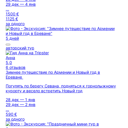
29 дек — 4 янв
...
1500 €
1125 €
за одного
5 дней
авторский тур
Анна
5,0
6 отзывов
Зимнее путешествие по Армении и Новый год в
Ереване
Погулять по берегу Севана, подняться к горнолыжному
курорту и весело встретить Новый год
28 дек — 1 янв
29 дек — 2 янв
...
590 €
за одного