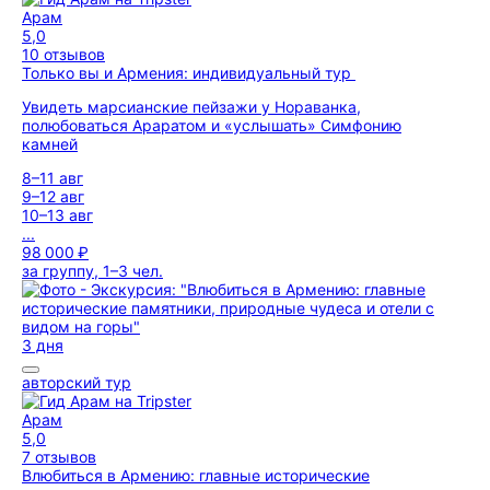
Арам
5,0
10 отзывов
Только вы и Армения: индивидуальный тур
Увидеть марсианские пейзажи у Нораванка,
полюбоваться Араратом и «услышать» Симфонию
камней
8–11 авг
9–12 авг
10–13 авг
...
98 000 ₽
за группу, 1–3 чел.
3 дня
авторский тур
Арам
5,0
7 отзывов
Влюбиться в Армению: главные исторические