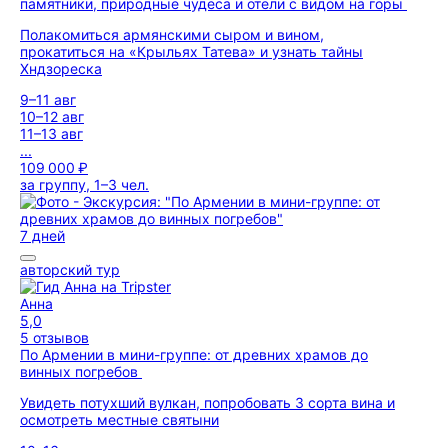
памятники, природные чудеса и отели с видом на горы
Полакомиться армянскими сыром и вином,
прокатиться на «Крыльях Татева» и узнать тайны
Хндзореска
9–11 авг
10–12 авг
11–13 авг
...
109 000 ₽
за группу, 1–3 чел.
7 дней
авторский тур
Анна
5,0
5 отзывов
По Армении в мини-группе: от древних храмов до
винных погребов
Увидеть потухший вулкан, попробовать 3 сорта вина и
осмотреть местные святыни