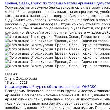
Ереван, Севан, Горис: по топовым местам Армении с дегус
Хочу выразить огромную благодарность организаторам этого
мелочей: насыщенная, но не утомительная программа, удобн
которых захватывает дух — природа Армении и древняя арх
гиду Арине! Это человек, который искренне влюблен в свою 
рассказы, душевная атмосфеа. Отдельно хочу отметить прожи
вкусно, сытно и очень по-домашнему. Чувствуется, что ребя
комфортно. Выбирайте этот тур и не пожалеете — здесь дей
+1
Евгений
Опыт: 2 экскурсии
15 июня 2026
Индивидуальный тур по объектам наследия ЮНЕСКО
Благодарим Левона за невероятно крутое и местами голово
Армении. Посмотрели ключевые объекты ЮНЕСКО, впечатлил
Армянскими Альпами, каньонами, водными просторами Севан
гида и согласовывая программу. Левон уверенно вписан нам
подобных путешествий с индивидуальными гидами. После пут