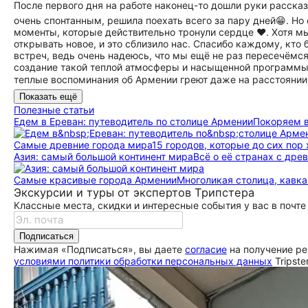
После первого дня на работе наконец-то дошли руки расска
очень спонтанным, решила поехать всего за пару дней😁. Н
моменты, которые действительно тронули сердце ♥️. Хотя м
открывать новое, и это сблизило нас. Спасибо каждому, кто
встреч, ведь очень надеюсь, что мы ещё не раз пересечёмс
создание такой теплой атмосферы и насыщенной программы 
теплые воспоминания об Армении греют даже на расстоянии☀
Показать ещё
Полезные статьи
Едем в Ереван: путеводитель по столице Армении
Покоряем в
Самые древние города мира
15 городов, которые до сих пор
Азия: самый большой континент мира
Всё о её странах с др
Самые красивые города Армении
Многоликая столица, кавка
Экскурсии и туры от экспертов Трипстера
Классные места, скидки и интересные события у вас в почте
Подписаться
Нажимая «Подписаться», вы даете
согласие
на получение ре
условиями политики обработки персональных данных
Tripste