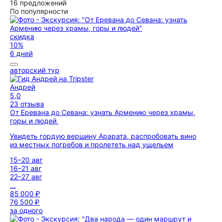
16 предложений
По популярности
скидка
10%
6 дней
авторский тур
Андрей
5,0
23 отзыва
От Еревана до Севана: узнать Армению через храмы,
горы и людей
Увидеть гордую вершину Арарата, распробовать вино
из местных погребов и пролететь над ущельем
15–20 авг
16–21 авг
22–27 авг
...
85 000 ₽
76 500 ₽
за одного