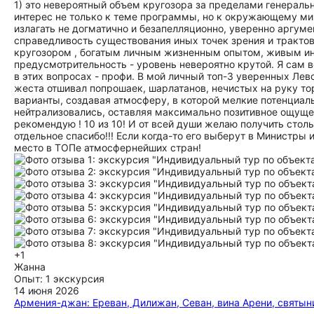
1) это невероятный объем кругозора за пределами генеральн
интерес не только к теме программы, но к окружающему мир
излагать не догматично и безапелляционно, уверенно аргуме
справедливость существования иных точек зрения и тракто
кругозором , богатым личным жизненным опытом, живым ин
предусмотрительность - уровень невероятно крутой. Я сам в
в этих вопросах - профи. В мой личный топ-3 уверенных Лев
жеста отшивал попрошаек, шарлатанов, нечистых на руку то
варианты, создавая атмосферу, в которой мелкие потенциа
нейтрализовались, оставляя максимально позитивное ощущен
рекомендую ! 10 из 10! И от всей души желаю получить столь
отдельное спасибо!!! Если когда-то его выберут в Министр
место в ТОПе атмосфернейших стран!
+1
Жанна
Опыт: 1 экскурсия
14 июня 2026
Армения-джан: Ереван, Дилижан, Севан, вина Арени, святын