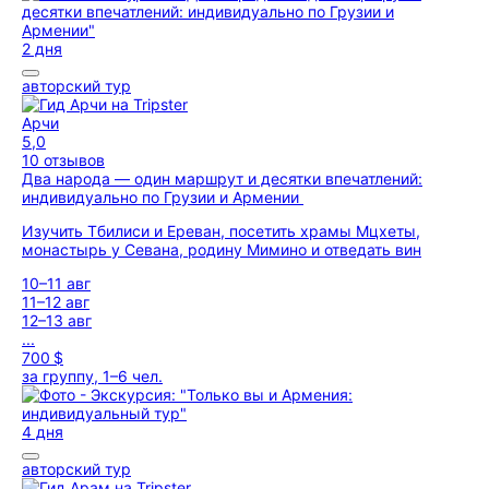
2 дня
авторский тур
Арчи
5,0
10 отзывов
Два народа — один маршрут и десятки впечатлений:
индивидуально по Грузии и Армении
Изучить Тбилиси и Ереван, посетить храмы Мцхеты,
монастырь у Севана, родину Мимино и отведать вин
10–11 авг
11–12 авг
12–13 авг
...
700 $
за группу, 1–6 чел.
4 дня
авторский тур