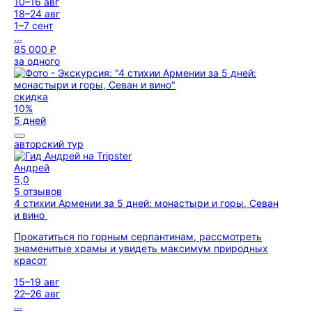
10–16 авг
18–24 авг
1–7 сент
...
85 000 ₽
за одного
скидка
10%
5 дней
авторский тур
Андрей
5,0
5 отзывов
4 стихии Армении за 5 дней: монастыри и горы, Севан
и вино
Прокатиться по горным серпантинам, рассмотреть
знаменитые храмы и увидеть максимум природных
красот
15–19 авг
22–26 авг
...