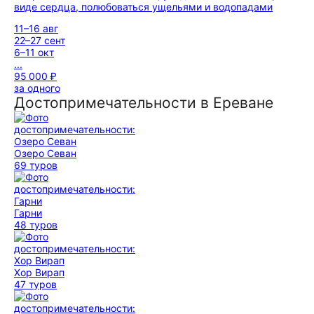
виде сердца, полюбоваться ущельями и водопадами
11–16 авг
22–27 сент
6–11 окт
...
95 000 ₽
за одного
Достопримечательности в Ереване
Озеро Севан
69 туров
Гарни
48 туров
Хор Вирап
47 туров