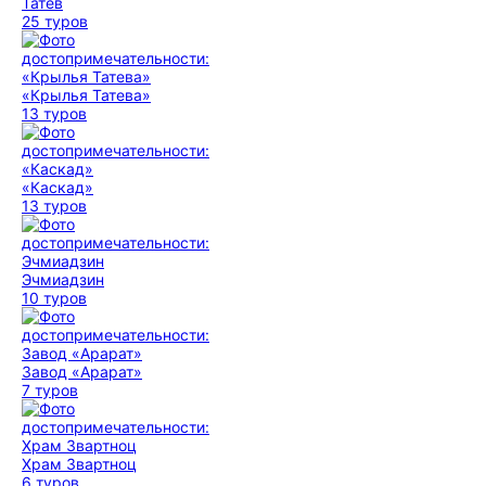
Татев
25 туров
«Крылья Татева»
13 туров
«Каскад»
13 туров
Эчмиадзин
10 туров
Завод «Арарат»
7 туров
Храм Звартноц
6 туров