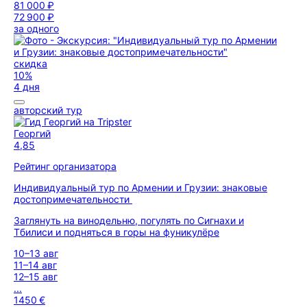
81 000 ₽
72 900 ₽
за одного
скидка
10%
4 дня
авторский тур
Георгий
4,85
Рейтинг организатора
Индивидуальный тур по Армении и Грузии: знаковые
достопримечательности
Заглянуть на винодельню, погулять по Сигнахи и
Тбилиси и подняться в горы на фуникулёре
10–13 авг
11–14 авг
12–15 авг
...
1450 €