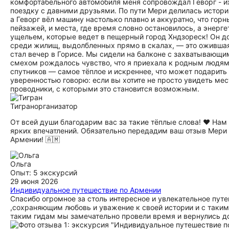
комфортабельного автомобиля меня сопровождал Геворг - и
поездку с давними друзьями. По пути Мери делилась истори
а Геворг вёл машину настолько плавно и аккуратно, что го
пейзажей, и места, где время словно остановилось, а энер
ущельем, которые ведет в пещерный город Хндзореск! Он до
среди жилищ, выдолбленных прямо в скалах, — это ожившая
стал вечер в Горисе. Мы сидели на балконе с захватывающи
смехом рождалось чувство, что я приехала к родным людям.
спутников — самое тёплое и искреннее, что может подарить 
уверенностью говорю: если вы хотите не просто увидеть мес
проводники, с которыми это становится возможным.
Тигран
организатор
От всей души благодарим вас за такие тёплые слова! ❤️ Нам
ярких впечатлений. Обязательно передадим ваш отзыв Мери 
Армении! 🇦🇲
Ольга
Опыт: 5 экскурсий
29 июня 2026
Индивидуальное путешествие по Армении
Спасибо огромное за столь интересное и увлекательное пут
,сохраняющим любовь и уважение к своей истории и с таким
таким гидам мы замечательно провели время и вернулись до