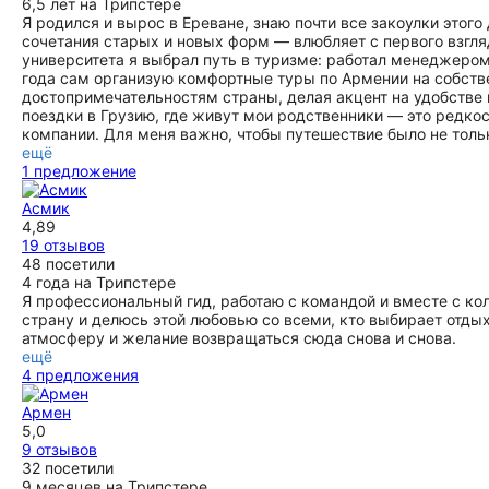
6,5 лет на Трипстере
Я родился и вырос в Ереване, знаю почти все закоулки этог
сочетания старых и новых форм — влюбляет с первого взгляд
университета я выбрал путь в туризме: работал менеджером, 
года сам организую комфортные туры по Армении на собств
достопримечательностям страны, делая акцент на удобстве
поездки в Грузию, где живут мои родственники — это редко
компании. Для меня важно, чтобы путешествие было не тол
ещё
1 предложение
Асмик
4,89
19 отзывов
48 посетили
4 года на Трипстере
Я профессиональный гид, работаю с командой и вместе с к
страну и делюсь этой любовью со всеми, кто выбирает отды
атмосферу и желание возвращаться сюда снова и снова.
ещё
4 предложения
Армен
5,0
9 отзывов
32 посетили
9 месяцев на Трипстере