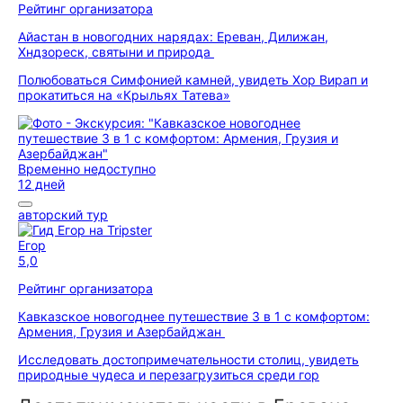
Рейтинг организатора
Айастан в новогодних нарядах: Ереван, Дилижан,
Хндзореск, святыни и природа
Полюбоваться Симфонией камней, увидеть Хор Вирап и
прокатиться на «Крыльях Татева»
Временно недоступно
12 дней
авторский тур
Егор
5,0
Рейтинг организатора
Кавказское новогоднее путешествие 3 в 1 с комфортом:
Армения, Грузия и Азербайджан
Исследовать достопримечательности столиц, увидеть
природные чудеса и перезагрузиться среди гор