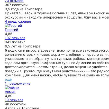
70 отзывов
307 посетили
3,5 года на Трипстере
Привет! Я Левон, в туризме больше 10 лет, член армянской
экскурсии и находить интересные маршруты. Жду вас в мое
4 предложения
Георгий
4,85
107 отзывов
941 посетил
6,5 лет на Трипстере
Я родился и вырос в Ереване, знаю почти все закоулки этог
сочетания старых и новых форм — влюбляет с первого взгляд
университета я выбрал путь в туризме: работал менеджером, 
года сам организую комфортные туры по Армении на собств
достопримечательностям страны, делая акцент на удобстве
поездки в Грузию, где живут мои родственники — это редко
компании. Для меня важно, чтобы путешествие было не тол
ещё
1 предложение
Асмик
4,89
19 отзывов
48 посетили
4 года на Трипстере