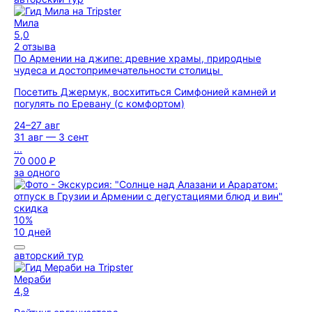
Мила
5,0
2 отзыва
По Армении на джипе: древние храмы, природные
чудеса и достопримечательности столицы
Посетить Джермук, восхититься Симфонией камней и
погулять по Еревану (с комфортом)
24–27 авг
31 авг — 3 сент
...
70 000 ₽
за одного
скидка
10%
10 дней
авторский тур
Мераби
4,9