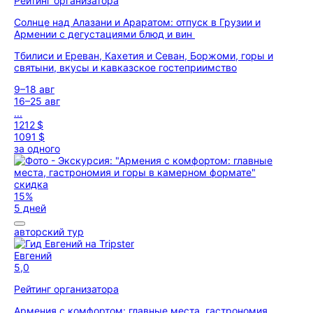
Рейтинг организатора
Солнце над Алазани и Араратом: отпуск в Грузии и
Армении с дегустациями блюд и вин
Тбилиси и Ереван, Кахетия и Севан, Боржоми, горы и
святыни, вкусы и кавказское гостеприимство
9–18 авг
16–25 авг
...
1212 $
1091 $
за одного
скидка
15%
5 дней
авторский тур
Евгений
5,0
Рейтинг организатора
Армения с комфортом: главные места, гастрономия