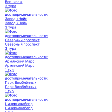
Вернисаж
3 тура
Завод «Ной»
3 тура
Северный проспект
3 тура
Армянский Марс
1 тур
Парк Влюблённых
1 тур
Цицернакаберд