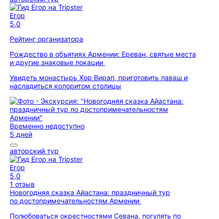
Егор
5,0
Рейтинг организатора
Рождество в объятиях Армении: Ереван, святые места
и другие знаковые локации
Увидеть монастырь Хор Вирап, приготовить лаваш и
насладиться колоритом столицы
Временно недоступно
5 дней
авторский тур
Егор
5,0
1 отзыв
Новогодняя сказка Айастана: праздничный тур
по достопримечательностям Армении
Полюбоваться окрестностями Севана, погулять по