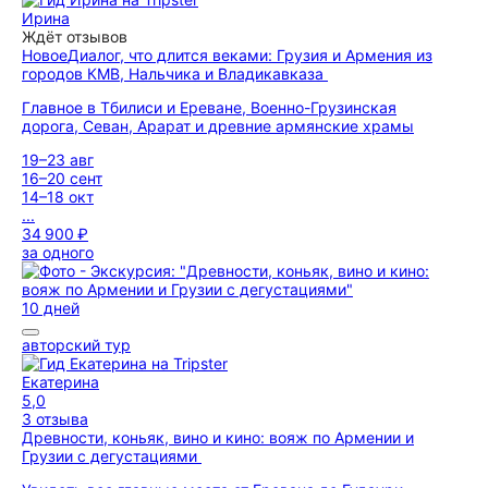
Ирина
Ждёт отзывов
Новое
Диалог, что длится веками: Грузия и Армения из
городов КМВ, Нальчика и Владикавказа
Главное в Тбилиси и Ереване, Военно-Грузинская
дорога, Севан, Арарат и древние армянские храмы
19–23 авг
16–20 сент
14–18 окт
...
34 900 ₽
за одного
10 дней
авторский тур
Екатерина
5,0
3 отзыва
Древности, коньяк, вино и кино: вояж по Армении и
Грузии с дегустациями