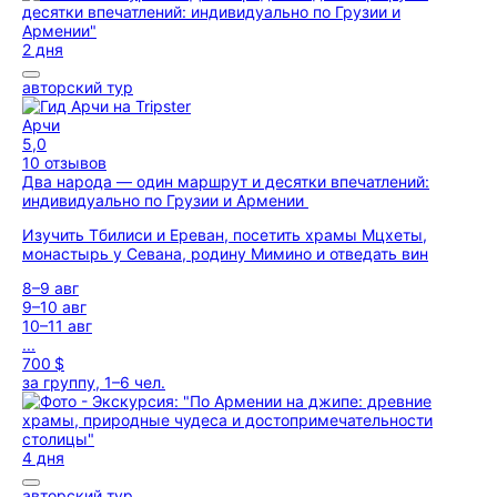
2 дня
авторский тур
Арчи
5,0
10 отзывов
Два народа — один маршрут и десятки впечатлений:
индивидуально по Грузии и Армении
Изучить Тбилиси и Ереван, посетить храмы Мцхеты,
монастырь у Севана, родину Мимино и отведать вин
8–9 авг
9–10 авг
10–11 авг
...
700 $
за группу, 1–6 чел.
4 дня
авторский тур