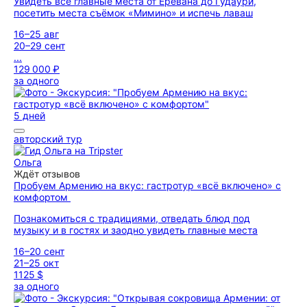
Увидеть все главные места от Еревана до Гудаури,
посетить места съёмок «Мимино» и испечь лаваш
16–25 авг
20–29 сент
...
129 000 ₽
за одного
5 дней
авторский тур
Ольга
Ждёт отзывов
Пробуем Армению на вкус: гастротур «всё включено» с
комфортом
Познакомиться с традициями, отведать блюд под
музыку и в гостях и заодно увидеть главные места
16–20 сент
21–25 окт
1125 $
за одного