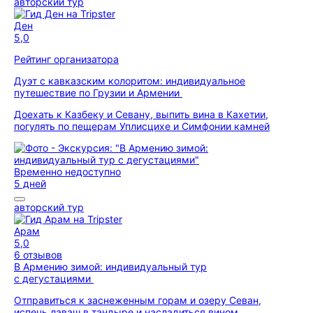
авторский тур
Ден
5,0
Рейтинг организатора
Дуэт с кавказским колоритом: индивидуальное
путешествие по Грузии и Армении
Доехать к Казбеку и Севану, выпить вина в Кахетии,
погулять по пещерам Уплисцихе и Симфонии камней
Временно недоступно
5 дней
авторский тур
Арам
5,0
6 отзывов
В Армению зимой: индивидуальный тур
с дегустациями
Отправиться к заснеженным горам и озеру Севан,
испечь лаваш в тандыре и насладиться вином