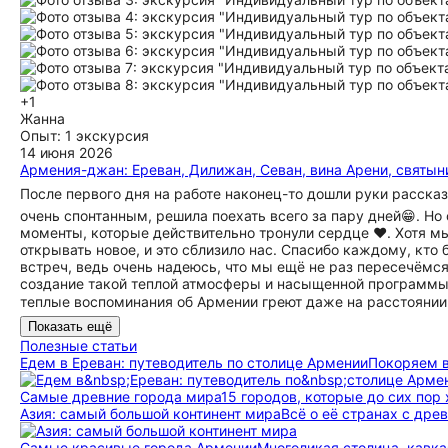
+1
Жанна
Опыт: 1 экскурсия
14 июня 2026
Армения-джан: Ереван, Дилижан, Севан, вина Арени, святын
После первого дня на работе наконец-то дошли руки расска
очень спонтанным, решила поехать всего за пару дней😁. Н
моменты, которые действительно тронули сердце ♥️. Хотя м
открывать новое, и это сблизило нас. Спасибо каждому, кто
встреч, ведь очень надеюсь, что мы ещё не раз пересечёмс
создание такой теплой атмосферы и насыщенной программы 
теплые воспоминания об Армении греют даже на расстоянии☀
Показать ещё
Полезные статьи
Едем в Ереван: путеводитель по столице Армении
Покоряем в
Самые древние города мира
15 городов, которые до сих пор
Азия: самый большой континент мира
Всё о её странах с др
Самые красивые города Армении
Многоликая столица, кавка