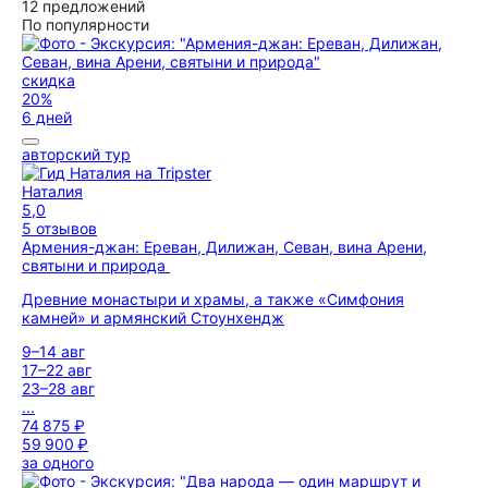
12 предложений
По популярности
скидка
20%
6 дней
авторский тур
Наталия
5,0
5 отзывов
Армения-джан: Ереван, Дилижан, Севан, вина Арени,
святыни и природа
Древние монастыри и храмы, а также «Симфония
камней» и армянский Стоунхендж
9–14 авг
17–22 авг
23–28 авг
...
74 875 ₽
59 900 ₽
за одного