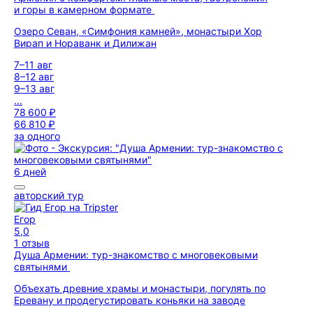
и горы в камерном формате
Озеро Севан, «Симфония камней», монастыри Хор
Вирап и Нораванк и Дилижан
7–11 авг
8–12 авг
9–13 авг
...
78 600 ₽
66 810 ₽
за одного
6 дней
авторский тур
Егор
5,0
1 отзыв
Душа Армении: тур-знакомство с многовековыми
святынями
Объехать древние храмы и монастыри, погулять по
Еревану и продегустировать коньяки на заводе