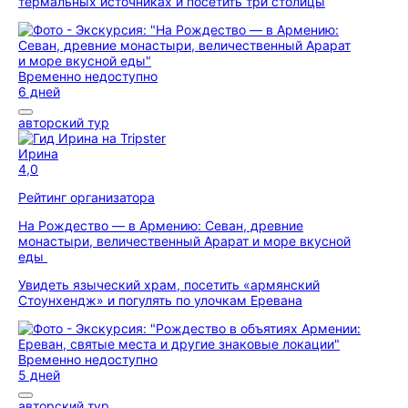
термальных источниках и посетить три столицы
Временно недоступно
6 дней
авторский тур
Ирина
4,0
Рейтинг организатора
На Рождество — в Армению: Севан, древние
монастыри, величественный Арарат и море вкусной
еды
Увидеть языческий храм, посетить «армянский
Стоунхендж» и погулять по улочкам Еревана
Временно недоступно
5 дней
авторский тур