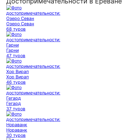
Достопримечательности в Ереване
Озеро Севан
68 туров
Гарни
47 туров
Хор Вирап
46 туров
Гегард
37 туров
Нораванк
30 туров