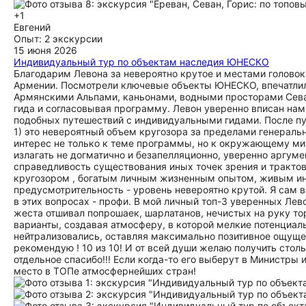
+1
Евгений
Опыт: 2 экскурсии
15 июня 2026
Индивидуальный тур по объектам наследия ЮНЕСКО
Благодарим Левона за невероятно крутое и местами голово
Армении. Посмотрели ключевые объекты ЮНЕСКО, впечатлил
Армянскими Альпами, каньонами, водными просторами Севан
гида и согласовывая программу. Левон уверенно вписан нам
подобных путешествий с индивидуальными гидами. После пут
1) это невероятный объем кругозора за пределами генеральн
интерес не только к теме программы, но к окружающему мир
излагать не догматично и безапелляционно, уверенно аргуме
справедливость существования иных точек зрения и тракто
кругозором , богатым личным жизненным опытом, живым ин
предусмотрительность - уровень невероятно крутой. Я сам в
в этих вопросах - профи. В мой личный топ-3 уверенных Лев
жеста отшивал попрошаек, шарлатанов, нечистых на руку то
варианты, создавая атмосферу, в которой мелкие потенциа
нейтрализовались, оставляя максимально позитивное ощущен
рекомендую ! 10 из 10! И от всей души желаю получить столь
отдельное спасибо!!! Если когда-то его выберут в Министр
место в ТОПе атмосфернейших стран!