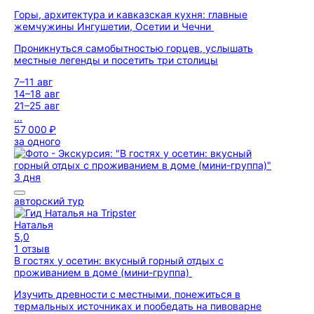
Горы, архитектура и кавказская кухня: главные
жемчужины Ингушетии, Осетии и Чечни
Проникнуться самобытностью горцев, услышать
местные легенды и посетить три столицы
7–11 авг
14–18 авг
21–25 авг
...
57 000 ₽
за одного
3 дня
авторский тур
Наталья
5,0
1 отзыв
В гостях у осетин: вкусный горный отдых с
проживанием в доме (мини-группа)
Изучить древности с местными, понежиться в
термальных источниках и пообедать на пивоварне