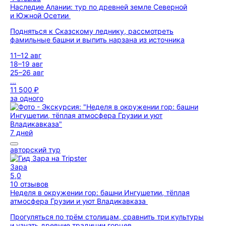
Наследие Алании: тур по древней земле Северной
и Южной Осетии
Подняться к Сказскому леднику, рассмотреть
фамильные башни и выпить нарзана из источника
11–12 авг
18–19 авг
25–26 авг
...
11 500 ₽
за одного
7 дней
авторский тур
Зара
5,0
10 отзывов
Неделя в окружении гор: башни Ингушетии, тёплая
атмосфера Грузии и уют Владикавказа
Прогуляться по трём столицам, сравнить три культуры
и узнать древние традиции горцев