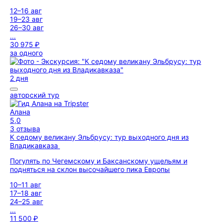
12–16 авг
19–23 авг
26–30 авг
...
30 975 ₽
за одного
2 дня
авторский тур
Алана
5,0
3 отзыва
К седому великану Эльбрусу: тур выходного дня из
Владикавказа
Погулять по Чегемскому и Баксанскому ущельям и
подняться на склон высочайшего пика Европы
10–11 авг
17–18 авг
24–25 авг
...
11 500 ₽