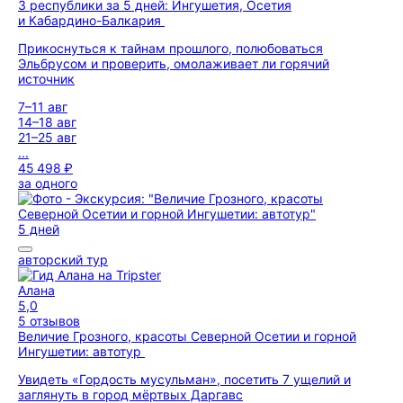
3 республики за 5 дней: Ингушетия, Осетия
и Кабардино-Балкария
Прикоснуться к тайнам прошлого, полюбоваться
Эльбрусом и проверить, омолаживает ли горячий
источник
7–11 авг
14–18 авг
21–25 авг
...
45 498 ₽
за одного
5 дней
авторский тур
Алана
5,0
5 отзывов
Величие Грозного, красоты Северной Осетии и горной
Ингушетии: автотур
Увидеть «Гордость мусульман», посетить 7 ущелий и
заглянуть в город мёртвых Даргавс