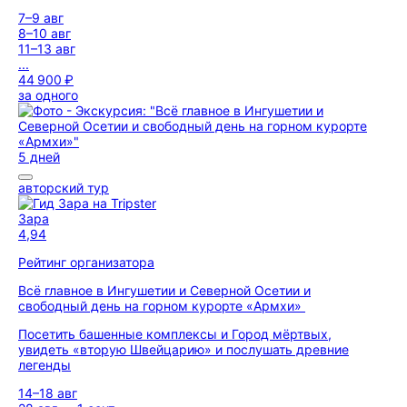
7–9 авг
8–10 авг
11–13 авг
...
44 900 ₽
за одного
5 дней
авторский тур
Зара
4,94
Рейтинг организатора
Всё главное в Ингушетии и Северной Осетии и
свободный день на горном курорте «Армхи»
Посетить башенные комплексы и Город мёртвых,
увидеть «вторую Швейцарию» и послушать древние
легенды
14–18 авг