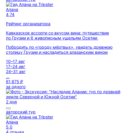
Алана
4,74
Рейтинг организатора
Кавказское ассорти со вкусом вина: путешествие
по Грузии и 6 живописным ущельям Осетии
Побродить по «городу мёртвых», увидеть древнюю
столицу Грузии и насладиться алазанским вином
10–17 авг
17–24 авг
24–31 авг
...
61 875 ₽
за одного
2 дня
авторский тур
Алана
5,0
4 отзыва