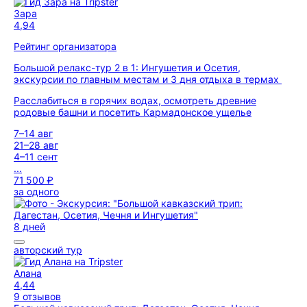
Зара
4,94
Рейтинг организатора
Большой релакс-тур 2 в 1: Ингушетия и Осетия,
экскурсии по главным местам и 3 дня отдыха в термах
Расслабиться в горячих водах, осмотреть древние
родовые башни и посетить Кармадонское ущелье
7–14 авг
21–28 авг
4–11 сент
...
71 500 ₽
за одного
8 дней
авторский тур
Алана
4,44
9 отзывов