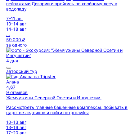
пейзажами Дигории и пройтись по хвойному лесу к
водопаду
7–11 авг
10–14 авг
14–18 авг
...
59 000 ₽
за одного
4 дня
авторский тур
Алана
4,67
9 отзывов
Жемчужины Северной Осетии и Ингушетии
Рассмотреть главные башенные комплексы, побывать в
царстве ледников и найти петроглифы
10–13 авг
13–16 авг
17–20 авг
...