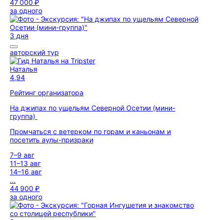
47 000 ₽
за одного
3 дня
авторский тур
Наталья
4,94
Рейтинг организатора
На джипах по ущельям Северной Осетии (мини-
группа)
Промчаться с ветерком по горам и каньонам и
посетить аулы-призраки
7–9 авг
11–13 авг
14–16 авг
...
44 900 ₽
за одного