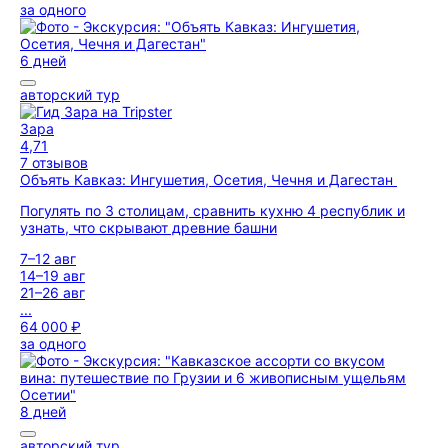
за одного
6 дней
авторский тур
Зара
4,71
7 отзывов
Объять Кавказ: Ингушетия, Осетия, Чечня и Дагестан
Погулять по 3 столицам, сравнить кухню 4 республик и
узнать, что скрывают древние башни
7–12 авг
14–19 авг
21–26 авг
...
64 000 ₽
за одного
8 дней
авторский тур