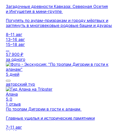
Загадочные древности Кавказа: Северная Осетия
и Ингушетия в мини-группе
Погулять по аулам-призракам и городу мёртвых и
заглянуть в многовековые родовые башни и дзуары
8–11 авг
13–16 авг
15–18 авг
...
57 900 ₽
за одного
5 дней
авторский тур
Алана
5,0
1 отзыв
По тропам Дигории в гости к аланам
Главные ущелья и исторические памятники
7–11 авг