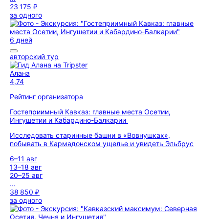
23 175 ₽
за одного
6 дней
авторский тур
Алана
4,74
Рейтинг организатора
Гостеприимный Кавказ: главные места Осетии,
Ингушетии и Кабардино-Балкарии
Исследовать старинные башни в «Вовнушках»,
побывать в Кармадонском ущелье и увидеть Эльбрус
6–11 авг
13–18 авг
20–25 авг
...
38 850 ₽
за одного