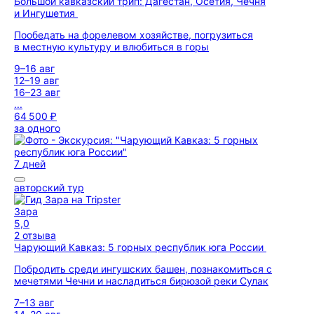
Большой кавказский трип: Дагестан, Осетия, Чечня
и Ингушетия
Пообедать на форелевом хозяйстве, погрузиться
в местную культуру и влюбиться в горы
9–16 авг
12–19 авг
16–23 авг
...
64 500 ₽
за одного
7 дней
авторский тур
Зара
5,0
2 отзыва
Чарующий Кавказ: 5 горных республик юга России
Побродить среди ингушских башен, познакомиться с
мечетями Чечни и насладиться бирюзой реки Сулак
7–13 авг