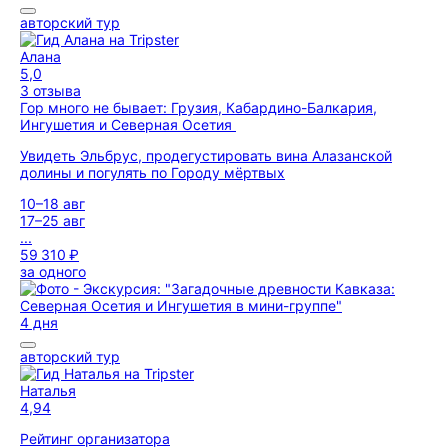
авторский тур
Алана
5,0
3 отзыва
Гор много не бывает: Грузия, Кабардино-Балкария,
Ингушетия и Северная Осетия
Увидеть Эльбрус, продегустировать вина Алазанской
долины и погулять по Городу мёртвых
10–18 авг
17–25 авг
...
59 310 ₽
за одного
4 дня
авторский тур
Наталья
4,94
Рейтинг организатора