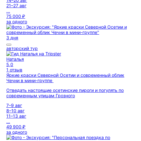
14–20 авг
21–27 авг
...
75 000 ₽
за одного
3 дня
авторский тур
Наталья
5,0
1 отзыв
Яркие краски Северной Осетии и современный облик
Чечни в мини-группе
Отведать настоящие осетинские пироги и погулять по
современным улицам Грозного
7–9 авг
8–10 авг
11–13 авг
...
49 900 ₽
за одного