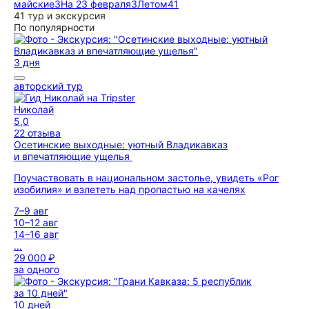
майские
3
На 23 февраля
3
Летом
41
41 тур и экскурсия
По популярности
3 дня
авторский тур
Николай
5,0
22 отзыва
Осетинские выходные: уютный Владикавказ
и впечатляющие ущелья
Поучаствовать в национальном застолье, увидеть «Рог
изобилия» и взлететь над пропастью на качелях
7–9 авг
10–12 авг
14–16 авг
...
29 000 ₽
за одного
10 дней