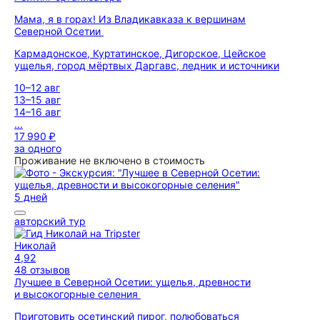
Мама, я в горах! Из Владикавказа к вершинам
Северной Осетии
Кармадонское, Куртатинское, Дигорское, Цейское
ущелья, город мёртвых Даргавс, ледник и источники
10–12 авг
13–15 авг
14–16 авг
...
17 990 ₽
за одного
Проживание не включено в стоимость
5 дней
авторский тур
Николай
4,92
48 отзывов
Лучшее в Северной Осетии: ущелья, древности
и высокогорные селения
Приготовить осетинский пирог, полюбоваться