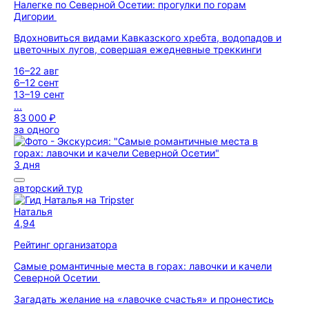
Налегке по Северной Осетии: прогулки по горам
Дигории
Вдохновиться видами Кавказского хребта, водопадов и
цветочных лугов, совершая ежедневные треккинги
16–22 авг
6–12 сент
13–19 сент
...
83 000 ₽
за одного
3 дня
авторский тур
Наталья
4,94
Рейтинг организатора
Самые романтичные места в горах: лавочки и качели
Северной Осетии
Загадать желание на «лавочке счастья» и пронестись