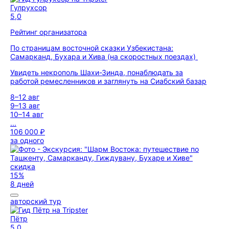
Гулрухсор
5,0
Рейтинг организатора
По страницам восточной сказки Узбекистана:
Самарканд, Бухара и Хива (на скоростных поездах)
Увидеть некрополь Шахи-Зинда, понаблюдать за
работой ремесленников и заглянуть на Сиабский базар
8–12 авг
9–13 авг
10–14 авг
...
106 000 ₽
за одного
скидка
15%
8 дней
авторский тур
Пётр
5,0