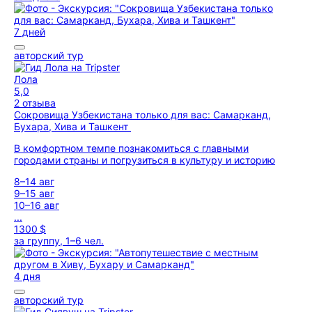
7 дней
авторский тур
Лола
5,0
2 отзыва
Сокровища Узбекистана только для вас: Самарканд,
Бухара, Хива и Ташкент
В комфортном темпе познакомиться с главными
городами страны и погрузиться в культуру и историю
8–14 авг
9–15 авг
10–16 авг
...
1300 $
за группу, 1–6 чел.
4 дня
авторский тур