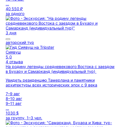
...
40 550 ₽
за одного
3 дня
авторский тур
Сиявуш
5,0
4 отзыва
На родину легенды средневекового Востока с заездом
в Бухару и Самарканд (индивидуальный тур)
Увидеть резиденцию Тамерлана и памятники
архитектуры всех исторических эпох с 9 века
7–9 авг
8–10 авг
9–11 авг
...
1030 $
за группу, 1–3 чел.