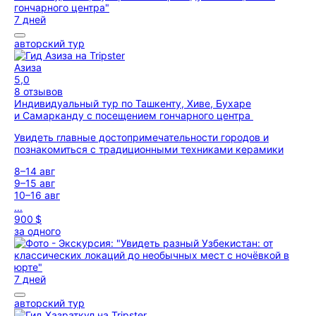
7 дней
авторский тур
Азиза
5,0
8 отзывов
Индивидуальный тур по Ташкенту, Хиве, Бухаре
и Самарканду с посещением гончарного центра
Увидеть главные достопримечательности городов и
познакомиться с традиционными техниками керамики
8–14 авг
9–15 авг
10–16 авг
...
900 $
за одного
7 дней
авторский тур