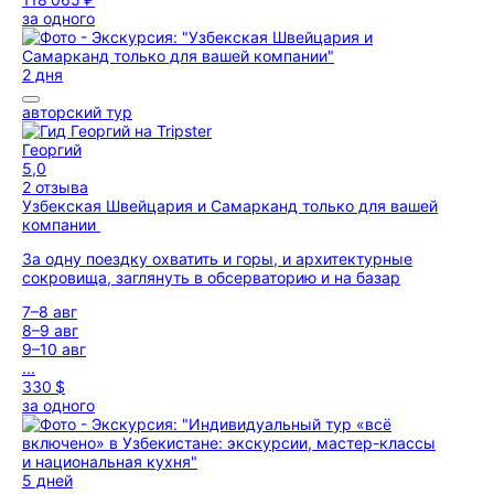
за одного
2 дня
авторский тур
Георгий
5,0
2 отзыва
Узбекская Швейцария и Самарканд только для вашей
компании
За одну поездку охватить и горы, и архитектурные
сокровища, заглянуть в обсерваторию и на базар
7–8 авг
8–9 авг
9–10 авг
...
330 $
за одного
5 дней