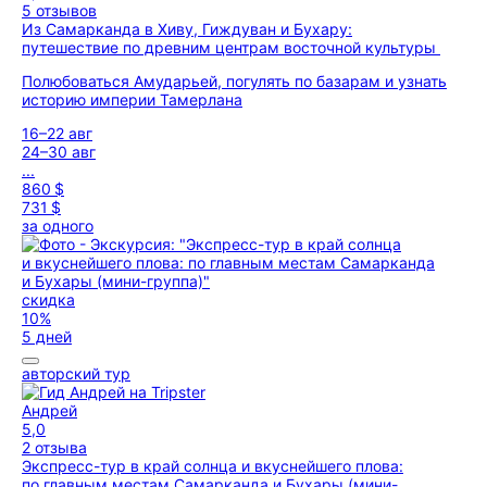
5 отзывов
Из Самарканда в Хиву, Гиждуван и Бухару:
путешествие по древним центрам восточной культуры
Полюбоваться Амударьей, погулять по базарам и узнать
историю империи Тамерлана
16–22 авг
24–30 авг
...
860 $
731 $
за одного
скидка
10%
5 дней
авторский тур
Андрей
5,0
2 отзыва
Экспресс-тур в край солнца и вкуснейшего плова:
по главным местам Самарканда и Бухары (мини-