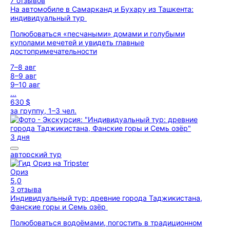
7 отзывов
На автомобиле в Самарканд и Бухару из Ташкента:
индивидуальный тур
Полюбоваться «песчаными» домами и голубыми
куполами мечетей и увидеть главные
достопримечательности
7–8 авг
8–9 авг
9–10 авг
...
630 $
за группу, 1–3 чел.
3 дня
авторский тур
Ориз
5,0
3 отзыва
Индивидуальный тур: древние города Таджикистана,
Фанские горы и Семь озёр
Полюбоваться водоёмами, погостить в традиционном