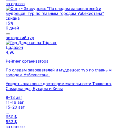
за одного
скидка
15%
6 дней
авторский тур
Дадахон
4,96
Рейтинг организатора
По следам завоевателей и мудрецов: тур по главным
городам Узбекистана
Увидеть знаковые достопримечательности Ташкента,
Самарканда, Бухары и Хивы
8–13 авг
11–16 авг
15–20 авг
...
650 $
553 $
за одного