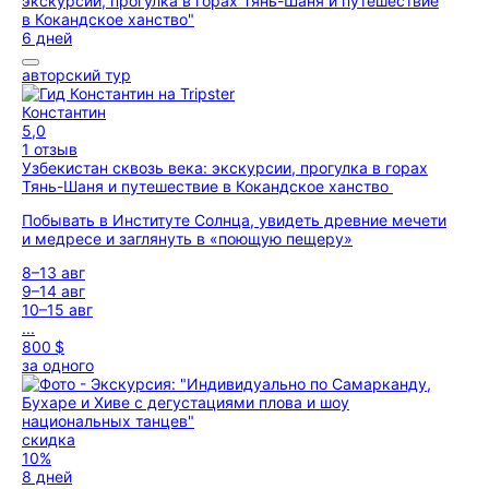
6 дней
авторский тур
Константин
5,0
1 отзыв
Узбекистан сквозь века: экскурсии, прогулка в горах
Тянь-Шаня и путешествие в Кокандское ханство
Побывать в Институте Солнца, увидеть древние мечети
и медресе и заглянуть в «поющую пещеру»
8–13 авг
9–14 авг
10–15 авг
...
800 $
за одного
скидка
10%
8 дней