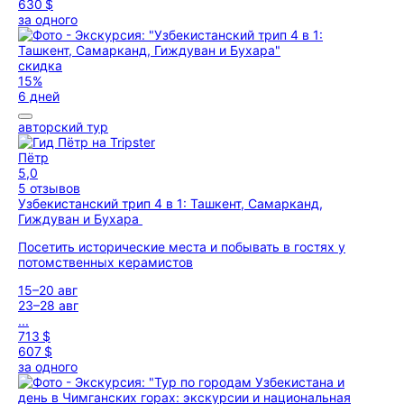
630 $
за одного
скидка
15%
6 дней
авторский тур
Пётр
5,0
5 отзывов
Узбекистанский трип 4 в 1: Ташкент, Самарканд,
Гиждуван и Бухара
Посетить исторические места и побывать в гостях у
потомственных керамистов
15–20 авг
23–28 авг
...
713 $
607 $
за одного