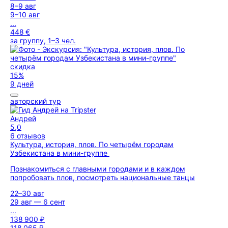
8–9 авг
9–10 авг
...
448 €
за группу, 1–3 чел.
скидка
15%
9 дней
авторский тур
Андрей
5,0
6 отзывов
Культура, история, плов. По четырём городам
Узбекистана в мини-группе
Познакомиться с главными городами и в каждом
попробовать плов, посмотреть национальные танцы
22–30 авг
29 авг — 6 сент
...
138 900 ₽
118 065 ₽