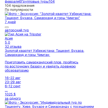
февраля
6
Групповые туры
104
104 предложения
По популярности
7 дней
авторский тур
Асия
5,0
32 отзыва
Золотой квартет Узбекистана: Ташкент, Бухара,
Самарканд и горы Чимган
Приготовить самаркандский плов, пройтись
по восточному базару и увидеть древнюю
обсерваторию
16–22 авг
23–29 авг
6–12 сент
...
1025 $
за одного