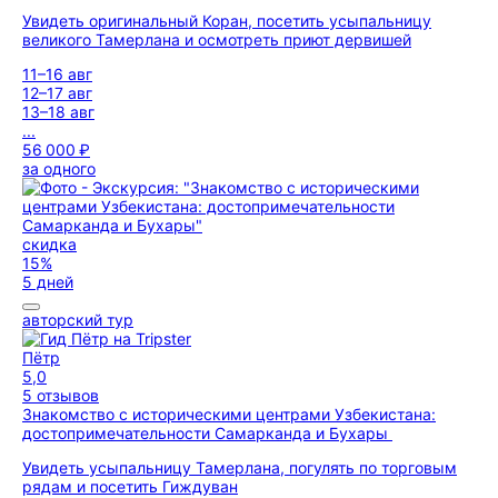
Увидеть оригинальный Коран, посетить усыпальницу
великого Тамерлана и осмотреть приют дервишей
11–16 авг
12–17 авг
13–18 авг
...
56 000 ₽
за одного
скидка
15%
5 дней
авторский тур
Пётр
5,0
5 отзывов
Знакомство с историческими центрами Узбекистана:
достопримечательности Самарканда и Бухары
Увидеть усыпальницу Тамерлана, погулять по торговым
рядам и посетить Гиждуван