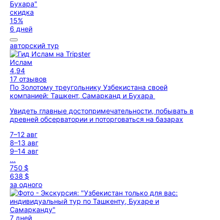
скидка
15%
6 дней
авторский тур
Ислам
4,94
17 отзывов
По Золотому треугольнику Узбекистана своей
компанией: Ташкент, Самарканд и Бухара
Увидеть главные достопримечательности, побывать в
древней обсерватории и поторговаться на базарах
7–12 авг
8–13 авг
9–14 авг
...
750 $
638 $
за одного
7 дней