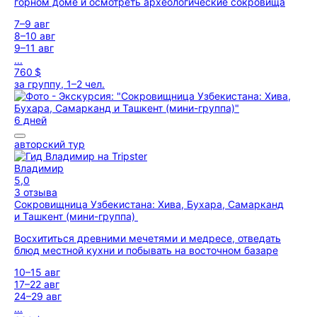
горном доме и осмотреть археологические сокровища
7–9 авг
8–10 авг
9–11 авг
...
760 $
за группу, 1–2 чел.
6 дней
авторский тур
Владимир
5,0
3 отзыва
Сокровищница Узбекистана: Хива, Бухара, Самарканд
и Ташкент (мини-группа)
Восхититься древними мечетями и медресе, отведать
блюд местной кухни и побывать на восточном базаре
10–15 авг
17–22 авг
24–29 авг
...