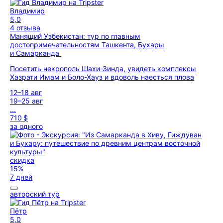
Владимир
5,0
4 отзыва
Манящий Узбекистан: тур по главным
достопримечательностям Ташкента, Бухары
и Самарканда
Посетить некрополь Шахи-Зинда, увидеть комплексы
Хазрати Имам и Боло-Хауз и вдоволь наесться плова
12–18 авг
19–25 авг
...
710 $
за одного
скидка
15%
7 дней
авторский тур
Пётр
5,0