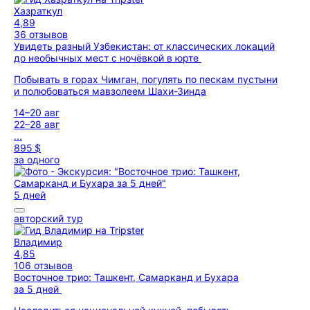
Хазраткул
4,89
36 отзывов
Увидеть разный Узбекистан: от классических локаций
до необычных мест с ночёвкой в юрте
Побывать в горах Чимган, погулять по пескам пустыни
и полюбоваться мавзолеем Шахи-Зинда
14–20 авг
22–28 авг
...
895 $
за одного
5 дней
авторский тур
Владимир
4,85
106 отзывов
Восточное трио: Ташкент, Самарканд и Бухара
за 5 дней