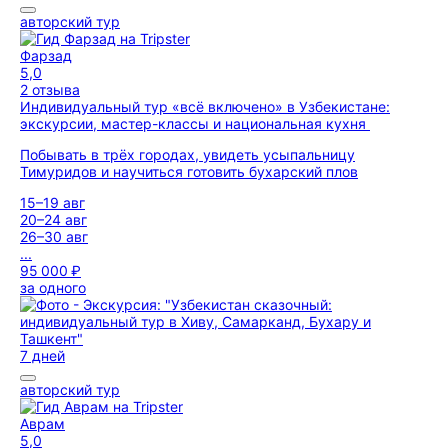
авторский тур
Фарзад
5,0
2 отзыва
Индивидуальный тур «всё включено» в Узбекистане:
экскурсии, мастер-классы и национальная кухня
Побывать в трёх городах, увидеть усыпальницу
Тимуридов и научиться готовить бухарский плов
15–19 авг
20–24 авг
26–30 авг
...
95 000 ₽
за одного
7 дней
авторский тур
Аврам
5,0