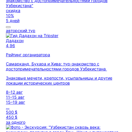
скидка
10%
5 дней
авторский тур
Дадахон
4,96
Рейтинг организатора
Самарканд, Бухара и Хива: тур-знакомство с
достопримечательностями городов Узбекистана
Знаковые мечети, крепости, усыпальницы и другие
локации исторических центров
8–12 авг
11–15 авг
15–19 авг
...
500 $
450 $
за одного