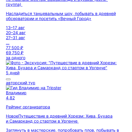
группа)
Насладиться танцевальным шоу, побывать в древней
обсерватории и посетить «Вечный Город»
13–17 авг
20–24 авг
27–31 авг
...
77 500 ₽
69 750 ₽
за одного
5 дней
авторский тур
Владимир
4,82
Рейтинг организатора
Новое
Путешествие в древний Хорезм: Хива, Бухара
и Самарканд со стартом в Ургенче
Заглянуть в мастерские, попробовать плов, побывать в