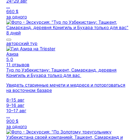
24–29 авг
...
660 $
за одного
8 дней
авторский тур
Азиза
5,0
11 отзывов
Тур по Узбекистану: Ташкент, Самарканд, деревня
Конигиль и Бухара только для вас
Увидеть старинные мечети и медресе и поторговаться
на восточном базаре
8–15 авг
9–16 авг
10–17 авг
...
900 $
за одного