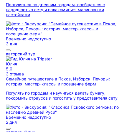
Прогуляться по древним городам, пообщаться с
народностью сету и полакомиться малиновыми
настойками
Временно недоступно
3 дня
авторский тур
Юлия
5,0
3 отзыва
Семейное путешествие в Псков, Изборск, Печоры:
история, мастер-классы и посещение ферм
Погулять по городам и научиться делать бумагу,
покормить страусов и погостить у представителя сету
Временно недоступно
2 дня