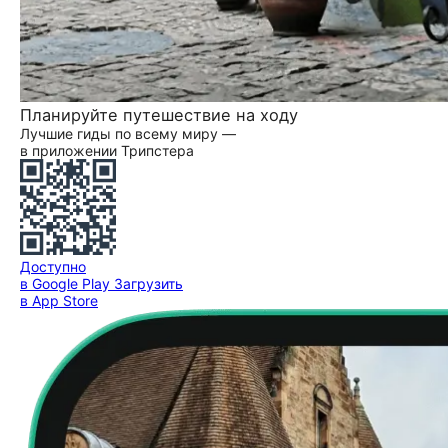
Планируйте путешествие на ходу
Лучшие гиды по всему миру —
в приложении Трипстера
Доступно
в Google Play
Загрузить
в App Store