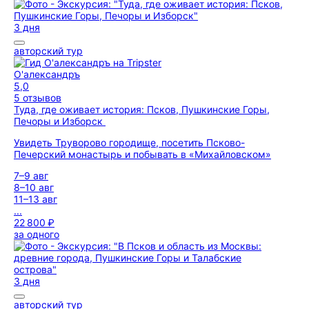
3 дня
авторский тур
О'александръ
5,0
5 отзывов
Туда, где оживает история: Псков, Пушкинские Горы,
Печоры и Изборск
Увидеть Труворово городище, посетить Псково-
Печерский монастырь и побывать в «Михайловском»
7–9 авг
8–10 авг
11–13 авг
...
22 800 ₽
за одного
3 дня
авторский тур