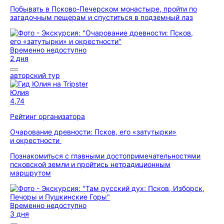
Побывать в Псково-Печерском монастыре, пройти по
загадочным пещерам и спуститься в подземный лаз
Временно недоступно
2 дня
авторский тур
Юлия
4,74
Рейтинг организатора
Очарование древности: Псков, его «затутырки»
и окрестности
Познакомиться с главными достопримечательностями
псковской земли и пройтись нетрадиционным
маршрутом
Временно недоступно
3 дня