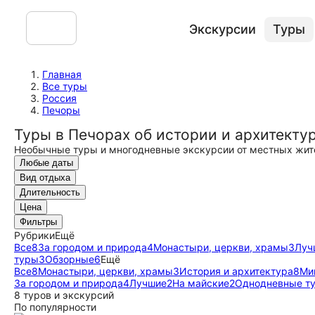
Экскурсии
Туры
Главная
Все туры
Россия
Печоры
Туры в Печорах об истории и архитекту
Необычные туры и многодневные экскурсии от местных жит
Любые даты
Вид отдыха
Длительность
Цена
Фильтры
Рубрики
Ещё
Все
8
За городом и природа
4
Монастыри, церкви, храмы
3
Луч
туры
3
Обзорные
6
Ещё
Все
8
Монастыри, церкви, храмы
3
История и архитектура
8
Ми
За городом и природа
4
Лучшие
2
На майские
2
Однодневные т
8 туров и экскурсий
По популярности