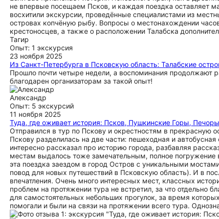
не впервые посещаем Псков, и каждая поездка оставляет мас
восхитили экскурсии, проведённые специалистами из местны
островах копчёную рыбу. Вопросы о местонахождении часов
крестоносцев, а также о расположении Талабска дополнител
Тагир
Опыт: 1 экскурсия
23 ноября 2025
Из Санкт-Петербурга в Псковскую область: Талабские остро
Прошло почти четыре недели, а воспоминания продолжают ра
благодарен организаторам за такой опыт!
Александр
Опыт: 5 экскурсий
11 ноября 2025
Туда, где оживает история: Псков, Пушкинские Горы, Печор
Отправился в тур по Пскову и окрестностям в прекрасную 
Пскову разделилась на две части: пешеходная и автобусная
интересно рассказал про историю города, разбавляя расск
местам выдалось тоже замечательным, полное погружение в 
эта поездка заездом в город Остров с уникальными мостами,
повод для новых путешествий в Псковскую область). И в по
впечатления. Очень много интересных мест, классных истор
проблем на протяжении тура не встретил, за что отдельно 
для самостоятельных небольших прогулок, за время которых
помогали и были на связи на протяжении всего тура. Одноз