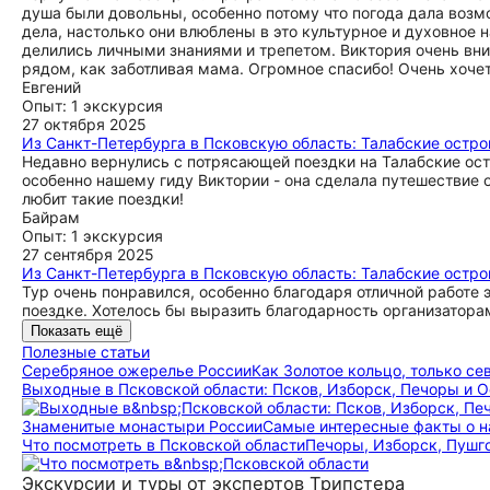
душа были довольны, особенно потому что погода дала возм
дела, настолько они влюблены в это культурное и духовное 
делились личными знаниями и трепетом. Виктория очень вни
рядом, как заботливая мама. Огромное спасибо! Очень хочет
Евгений
Опыт: 1 экскурсия
27 октября 2025
Из Санкт-Петербурга в Псковскую область: Талабские остро
Недавно вернулись с потрясающей поездки на Талабские ост
особенно нашему гиду Виктории - она сделала путешествие 
любит такие поездки!
Байрам
Опыт: 1 экскурсия
27 сентября 2025
Из Санкт-Петербурга в Псковскую область: Талабские остро
Тур очень понравился, особенно благодаря отличной работе 
поездке. Хотелось бы выразить благодарность организатора
Показать ещё
Полезные статьи
Серебряное ожерелье России
Как Золотое кольцо, только се
Выходные в Псковской области: Псков, Изборск, Печоры и 
Знаменитые монастыри России
Самые интересные факты о н
Что посмотреть в Псковской области
Печоры, Изборск, Пушг
Экскурсии и туры от экспертов Трипстера