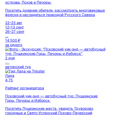
острова, Псков и Печоры
Посетить древние обители, рассмотреть многовековые
фрески и насладиться природой Русского Севера
22–23 авг
12–13 сент
26–27 сент
...
14 500 ₽
за одного
2 дня
авторский тур
Лада
4,75
Рейтинг организатора
Псковский уик-энд — автобусный тур: Пушкинские
Горы, Печоры и Изборск
Посетить Пушкинские места, увидеть Труворово
городище и Свято-Успенский Псково-Печерский