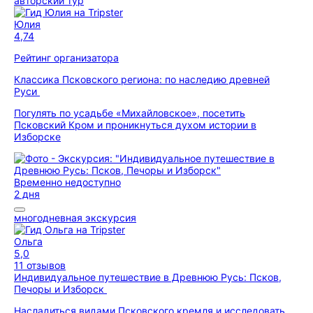
авторский тур
Юлия
4,74
Рейтинг организатора
Классика Псковского региона: по наследию древней
Руси
Погулять по усадьбе «Михайловское», посетить
Псковский Кром и проникнуться духом истории в
Изборске
Временно недоступно
2 дня
многодневная экскурсия
Ольга
5,0
11 отзывов
Индивидуальное путешествие в Древнюю Русь: Псков,
Печоры и Изборск
Насладиться видами Псковского кремля и исследовать