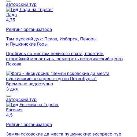
авторский тур
Лада
4,75
Рейтинг организатора
Там русский дух: Псков, Изборск, Печоры
и Пушкинские Горы
Пройтись по местам великого поэта, посетить
старейший монастырь, осмотреть исторический центр
Пскова
Временно недоступно
3 дня
авторский тур
Евгения
4,5
Рейтинг организатора
Земли псковские да места пушкинские: экспресс-тур