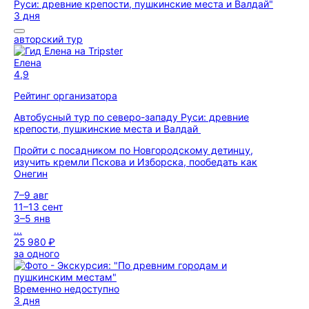
3 дня
авторский тур
Елена
4,9
Рейтинг организатора
Автобусный тур по северо-западу Руси: древние
крепости, пушкинские места и Валдай
Пройти с посадником по Новгородскому детинцу,
изучить кремли Пскова и Изборска, пообедать как
Онегин
7–9 авг
11–13 сент
3–5 янв
...
25 980 ₽
за одного
Временно недоступно
3 дня