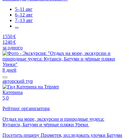
5–11 авг
6–12 авг
7–13 авг
...
1550 €
1240 €
за одного
8 дней
авторский тур
Катерина
5,0
Рейтинг организатора
Отдых на море, экскурсии и природные чудеса:
Кутаиси, Батуми и чёрные пляжи Уреки
Посетить пещеру Прометея, исследовать улочки Батуми