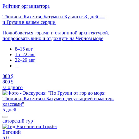
Рейтинг организатора
Тбилиси, Кахетия, Батуми и Кутаиси: 8 дней —
и Грузия в вашем сердце
Полюбоваться горами и старинной архитектурой,
попробовать вино и отдохнуть на Чёрном море
8–15 авг
15–22 авг
22–29 авг
...
888 $
800 $
за одного
5 дней
авторский тур
Евгений
5,0