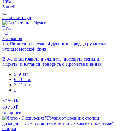
10%
5 дней
авторский тур
Тата
5,0
8 отзывов
Из Тбилиси в Батуми: 4 древних города, грузинская
кухня и морской бриз
Вкусно завтракать и ужинать, посещать святыни
Мцхеты и Кутаиси, говорить о Прометее и винах
5–9 авг
6–10 авг
7–11 авг
...
67 500 ₽
60 750 ₽
за одного
скидка