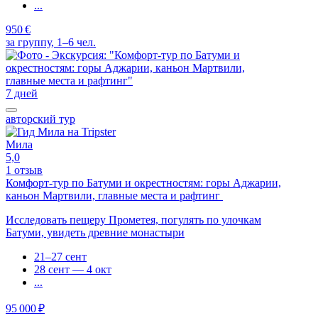
...
950 €
за группу, 1–6 чел.
7 дней
авторский тур
Мила
5,0
1 отзыв
Комфорт-тур по Батуми и окрестностям: горы Аджарии,
каньон Мартвили, главные места и рафтинг
Исследовать пещеру Прометея, погулять по улочкам
Батуми, увидеть древние монастыри
21–27 сент
28 сент — 4 окт
...
95 000 ₽