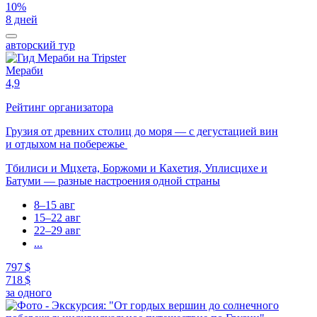
10%
8 дней
авторский тур
Мераби
4,9
Рейтинг организатора
Грузия от древних столиц до моря — с дегустацией вин
и отдыхом на побережье
Тбилиси и Мцхета, Боржоми и Кахетия, Уплисцихе и
Батуми — разные настроения одной страны
8–15 авг
15–22 авг
22–29 авг
...
797 $
718 $
за одного