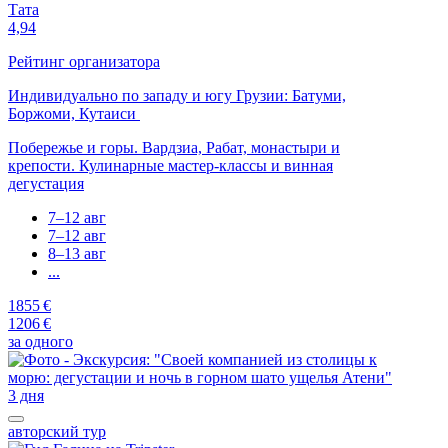
Тата
4,94
Рейтинг организатора
Индивидуально по западу и югу Грузии: Батуми,
Боржоми, Кутаиси
Побережье и горы. Вардзиа, Рабат, монастыри и
крепости. Кулинарные мастер-классы и винная
дегустация
7–12 авг
7–12 авг
8–13 авг
...
1855 €
1206 €
за одного
3 дня
авторский тур