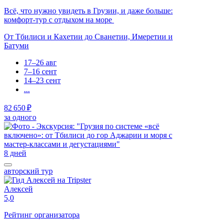
Всё, что нужно увидеть в Грузии, и даже больше:
комфорт-тур с отдыхом на море
От Тбилиси и Кахетии до Сванетии, Имеретии и
Батуми
17–26 авг
7–16 сент
14–23 сент
...
82 650 ₽
за одного
8 дней
авторский тур
Алексей
5,0
Рейтинг организатора