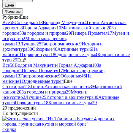
Цена
Фильтры
Рубрики
Ещё
Все
58
Со скидкой
18
Водопад Махунцети
4
Гонио-Апсаросская
крепость
3
Горная Аджария
10
Мартвильский каньон
20
За
городом
5
За городом и природа
29
Пещера Прометея
17
Музеи и
искусство
2
Монастыри, церкви,
храмы
13
Лучшие
25
Гастрономические
9
История и
архитектура
30
Обзорные
46
Активные туры
6
На
майские
1
Горящие туры
18
Однодневные туры
4
Корпоративные
туры
29
Ещё
Все
58
Водопад Махунцети
4
Горная Аджария
10
За
городом
5
Пещера Прометея
17
Монастыри, церкви,
храмы
13
Гастрономические
9
Обзорные
46
На
майские
1
Однодневные туры
4
Ещё
Со скидкой
18
Гонио-Апсаросская крепость
3
Мартвильский
каньон
20
За городом и природа
29
Музеи и
искусство
2
Лучшие
25
История и архитектура
30
Активные
туры
6
Горящие туры
18
Корпоративные туры
29
29 предложений
По популярности
скидка