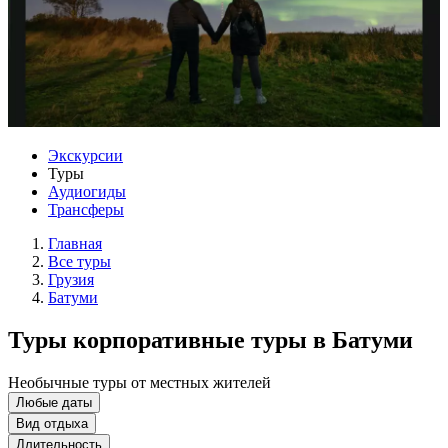
Экскурсии
Туры
Аудиогиды
Трансферы
Главная
Все туры
Грузия
Батуми
Туры корпоративные туры в Батуми
Необычные туры от местных жителей
Любые даты
Вид отдыха
Длительность