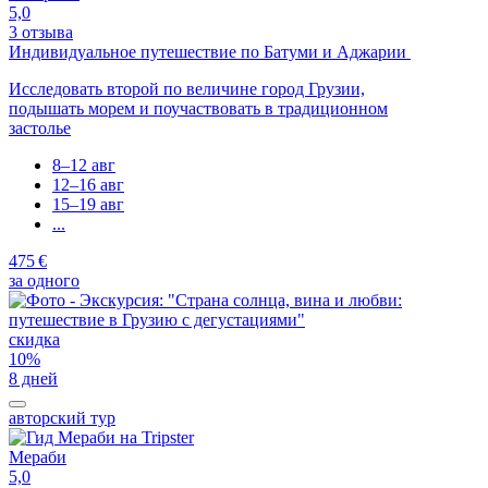
5,0
3 отзыва
Индивидуальное путешествие по Батуми и Аджарии
Исследовать второй по величине город Грузии,
подышать морем и поучаствовать в традиционном
застолье
8–12 авг
12–16 авг
15–19 авг
...
475 €
за одного
скидка
10%
8 дней
авторский тур
Мераби
5,0