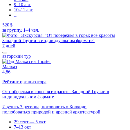
9–10 авг
10–11 авг
...
520 $
за группу, 1–4 чел.
7 дней
авторский тур
Малхаз
4,86
Рейтинг организатора
От побережья в горы: все красоты Западной Грузии в
индивидуальном формате
Изучить 3 региона, поговорить о Колхиде,
полюбоваться природой и древней архитектурой
29 сент — 5 окт
7–13 окт