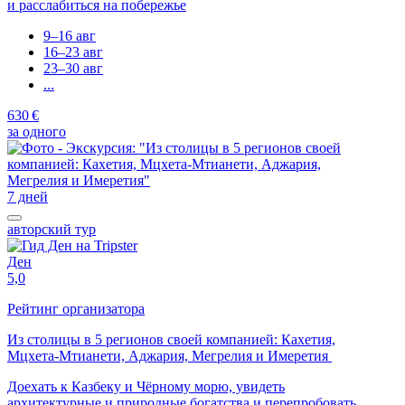
и расслабиться на побережье
9–16 авг
16–23 авг
23–30 авг
...
630 €
за одного
7 дней
авторский тур
Ден
5,0
Рейтинг организатора
Из столицы в 5 регионов своей компанией: Кахетия,
Мцхета-Мтианети, Аджария, Мегрелия и Имеретия
Доехать к Казбеку и Чёрному морю, увидеть
архитектурные и природные богатства и перепробовать