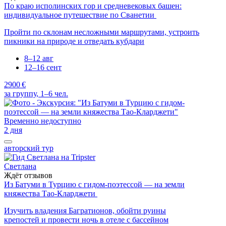
По краю исполинских гор и средневековых башен:
индивидуальное путешествие по Сванетии
Пройти по склонам несложными маршрутами, устроить
пикники на природе и отведать кубдари
8–12 авг
12–16 сент
2900 €
за группу, 1–6 чел.
Временно недоступно
2 дня
авторский тур
Светлана
Ждёт отзывов
Из Батуми в Турцию с гидом-поэтессой — на земли
княжества Тао-Кларджети
Изучить владения Багратионов, обойти руины
крепостей и провести ночь в отеле с бассейном