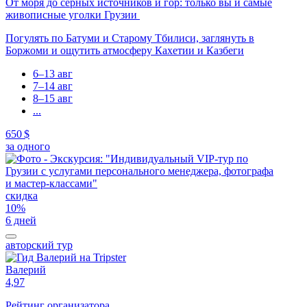
От моря до серных источников и гор: только вы и самые
живописные уголки Грузии
Погулять по Батуми и Старому Тбилиси, заглянуть в
Боржоми и ощутить атмосферу Кахетии и Казбеги
6–13 авг
7–14 авг
8–15 авг
...
650 $
за одного
скидка
10%
6 дней
авторский тур
Валерий
4,97
Рейтинг организатора