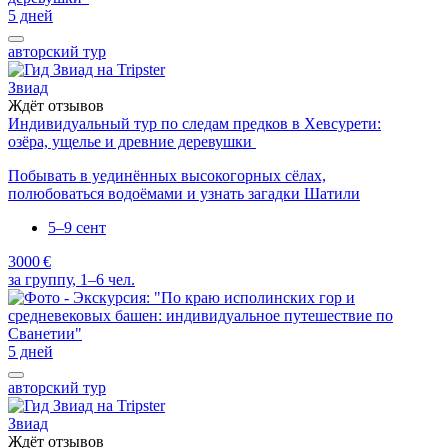
5 дней
авторский тур
Звиад
Ждёт отзывов
Индивидуальный тур по следам предков в Хевсурети:
озёра, ущелье и древние деревушки
Побывать в уединённых высокогорных сёлах,
полюбоваться водоёмами и узнать загадки Шатили
5–9 сент
3000 €
за группу, 1–6 чел.
5 дней
авторский тур
Звиад
Ждёт отзывов