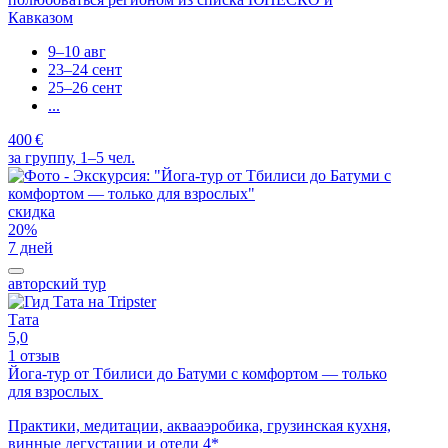
Кавказом
9–10 авг
23–24 сент
25–26 сент
...
400 €
за группу, 1–5 чел.
скидка
20%
7 дней
авторский тур
Тата
5,0
1 отзыв
Йога-тур от Тбилиси до Батуми с комфортом — только
для взрослых
Практики, медитации, аквааэробика, грузинская кухня,
винные дегустации и отели 4*