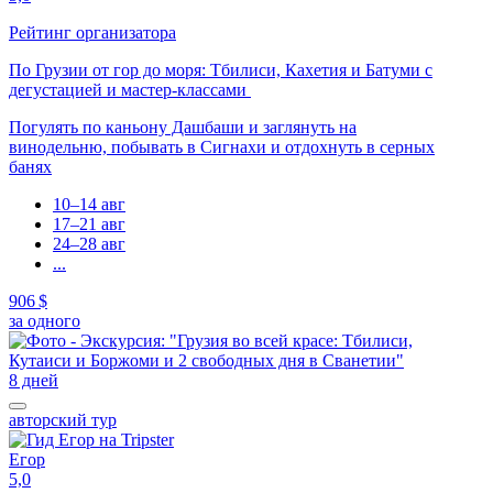
Рейтинг организатора
По Грузии от гор до моря: Тбилиси, Кахетия и Батуми с
дегустацией и мастер-классами
Погулять по каньону Дашбаши и заглянуть на
винодельню, побывать в Сигнахи и отдохнуть в серных
банях
10–14 авг
17–21 авг
24–28 авг
...
906 $
за одного
8 дней
авторский тур
Егор
5,0