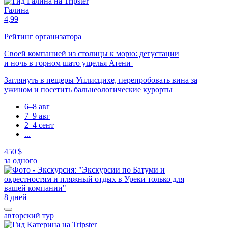
Галина
4,99
Рейтинг организатора
Своей компанией из столицы к морю: дегустации
и ночь в горном шато ущелья Атени
Заглянуть в пещеры Уплисцихе, перепробовать вина за
ужином и посетить бальнеологические курорты
6–8 авг
7–9 авг
2–4 сент
...
450 $
за одного
8 дней
авторский тур