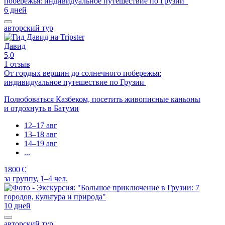
6 дней
авторский тур
Давид
5,0
1 отзыв
От гордых вершин до солнечного побережья:
индивидуальное путешествие по Грузии
Полюбоваться Казбеком, посетить живописные каньоны
и отдохнуть в Батуми
12–17 авг
13–18 авг
14–19 авг
...
1800 €
за группу, 1–4 чел.
10 дней
авторский тур