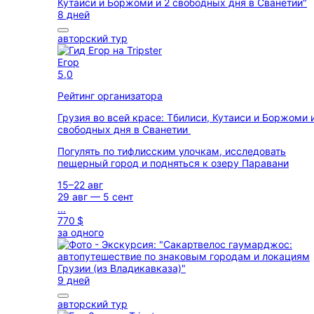
8 дней
авторский тур
Егор
5,0
Рейтинг организатора
Грузия во всей красе: Тбилиси, Кутаиси и Боржоми 
свободных дня в Сванетии
Погулять по тифлисским улочкам, исследовать
пещерный город и подняться к озеру Паравани
15–22 авг
29 авг — 5 сент
...
770 $
за одного
9 дней
авторский тур