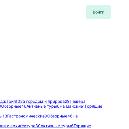
Войти
Аджария
10
За городом и природа
29
Пещера
0
Обзорные
46
Активные туры
6
На майские
1
Горящие
мы
13
Гастрономические
9
Обзорные
46
На
ия и архитектура
30
Активные туры
6
Горящие