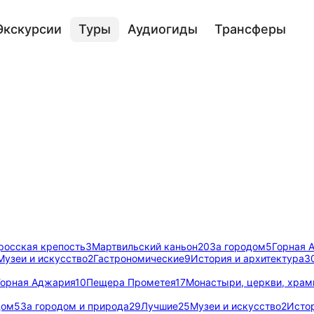
Экскурсии
Туры
Аудиогиды
Трансферы
росская крепость
3
Мартвильский каньон
20
За городом
5
Горная 
Музеи и искусство
2
Гастрономические
9
История и архитектура
3
Горная Аджария
10
Пещера Прометея
17
Монастыри, церкви, хра
дом
5
За городом и природа
29
Лучшие
25
Музеи и искусство
2
Истор