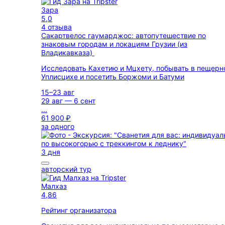
Зара
5,0
4 отзыва
Сакартвелос гаумарджос: автопутешествие по
знаковым городам и локациям Грузии (из
Владикавказа)
Исследовать Кахетию и Мцхету, побывать в пещер
Уплисцихе и посетить Боржоми и Батуми
15–23 авг
29 авг — 6 сент
...
61 900 ₽
за одного
3 дня
авторский тур
Малхаз
4,86
Рейтинг организатора