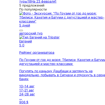
туры
18
На 23 февраля
1
5 предложений
По популярности
5 дней
авторский тур
Евгений
5,0
Рейтинг организатора
По Грузии от гор до моря: Тбилиси, Кахетия и Батум
дегустацией и мастер-классами
Погулять по каньону Дашбаши и заглянуть на
винодельню, побывать в Сигнахи и отдохнуть в сер
банях
10–14 авг
17–21 авг
24–28 авг
...
906 $