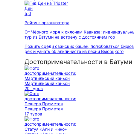
Ден
5,0
Рейтинг организатора
От Чёрного моря к склонам Кавказа: индивидуальн
тур из Батуми на встречу с достоянием гор
Пожить среди сванских башен, полюбоваться бирюз
рек и узнать об альпинисте из песни Высоцкого
Достопримечательности в Батуми
Мартвильский каньон
20 туров
Пещера Прометея
17 туров