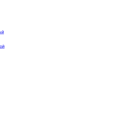
ый
ой