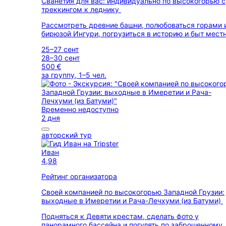
Сванетия для вас: индивидуально по высокогорью с
треккингом к леднику
Рассмотреть древние башни, полюбоваться горами 
бирюзой Ингури, погрузиться в историю и быт мест
25–27 сент
28–30 сент
500 €
за группу, 1–5 чел.
Временно недоступно
2 дня
авторский тур
Иван
4,98
Рейтинг организатора
Своей компанией по высокогорью Западной Грузии:
выходные в Имеретии и Рача-Лечхуми (из Батуми)
Подняться к Девяти крестам, сделать фото у
панорамного бассейна и погулять по заброшенному