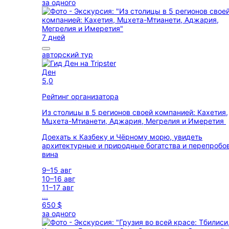
за одного
7 дней
авторский тур
Ден
5,0
Рейтинг организатора
Из столицы в 5 регионов своей компанией: Кахетия,
Мцхета-Мтианети, Аджария, Мегрелия и Имеретия
Доехать к Казбеку и Чёрному морю, увидеть
архитектурные и природные богатства и перепробо
вина
9–15 авг
10–16 авг
11–17 авг
...
650 $
за одного