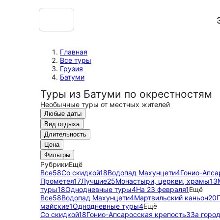
Главная
Все туры
Грузия
Батуми
Туры из Батуми по окрестностям
Необычные туры от местных жителей
Любые даты
Вид отдыха
Длительность
Цена
Фильтры
Рубрики
Ещё
Все
58
Со скидкой
18
Водопад Махунцети
4
Гонио-Апса
Прометея
17
Лучшие
25
Монастыри, церкви, храмы
13
туры
18
Однодневные туры
4
На 23 февраля
1
Ещё
Все
58
Водопад Махунцети
4
Мартвильский каньон
20
майские
1
Однодневные туры
4
Ещё
Со скидкой
18
Гонио-Апсаросская крепость
3
За горо