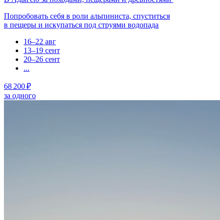
Попробовать себя в роли альпиниста, спуститься
в пещеры и искупаться под струями водопада
16–22 авг
13–19 сент
20–26 сент
...
68 200 ₽
за одного