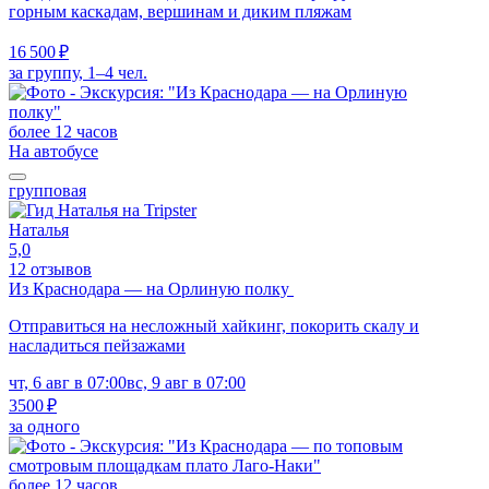
горным каскадам, вершинам и диким пляжам
16 500 ₽
за группу, 1–4 чел.
более 12 часов
На автобусе
групповая
Наталья
5,0
12 отзывов
Из Краснодара — на Орлиную полку
Отправиться на несложный хайкинг, покорить скалу и
насладиться пейзажами
чт, 6 авг в 07:00
вс, 9 авг в 07:00
3500 ₽
за одного
более 12 часов