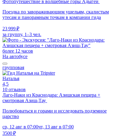
Фотопутешествие в волшебные горы Адыгеи
Поездка по завораживающим ущельям, скалистым
утесам и панорамным точкам в компании гида
23 999 ₽
за группу, 1–3 чел.
более 12 часов
На автобусе
групповая
Наталья
4,5
10 отзывов
Лаго-Наки из Краснодара: Азишская пещера +
смотровая Азиш-Тау
Полюбоваться и горами и исследовать подземное
царство
ср, 12 авг в 07:00
чт, 13 авг в 07:00
3500 ₽