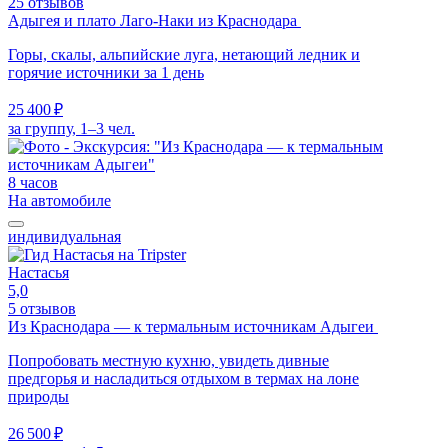
25 отзывов
Адыгея и плато Лаго-Наки из Краснодара
Горы, скалы, альпийские луга, нетающий ледник и
горячие источники за 1 день
25 400 ₽
за группу, 1–3 чел.
8 часов
На автомобиле
индивидуальная
Настасья
5,0
5 отзывов
Из Краснодара — к термальным источникам Адыгеи
Попробовать местную кухню, увидеть дивные
предгорья и насладиться отдыхом в термах на лоне
природы
26 500 ₽