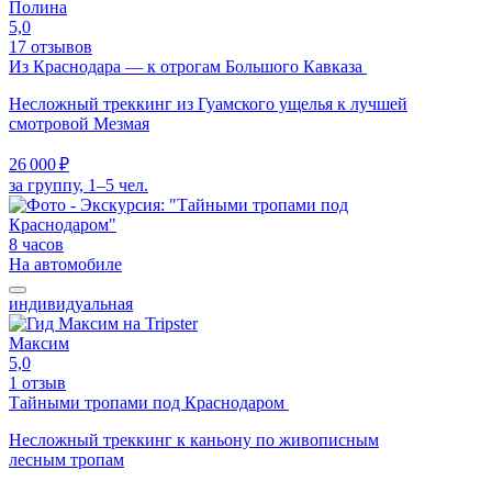
Полина
5,0
17 отзывов
Из Краснодара — к отрогам Большого Кавказа
Несложный треккинг из Гуамского ущелья к лучшей
смотровой Мезмая
26 000 ₽
за группу, 1–5 чел.
8 часов
На автомобиле
индивидуальная
Максим
5,0
1 отзыв
Тайными тропами под Краснодаром
Несложный треккинг к каньону по живописным
лесным тропам