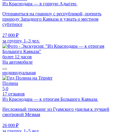
Из Краснодара — в горную Адыгею
Отправиться на границу с республикой, оценить
природу Западного Кавказа и узнать о местном
субэтносе
27 000 ₽
за группу, 1–3 чел.
более 12 часов
На автомобиле
индивидуальная
Полина
5,0
17 отзывов
Из Краснодара — к отрогам Большого Кавказа
Несложный треккинг из Гуамского ущелья к лучшей
смотровой Мезмая
26 000 ₽
за группу, 1–5 чел.