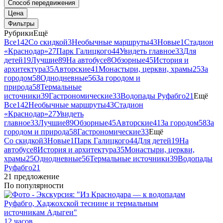
Способ передвижения
Цена
Фильтры
Рубрики
Ещё
Все
142
Со скидкой
3
Необычные маршруты
43
Новые
1
Стадион
«Краснодар»
27
Парк Галицкого
44
Увидеть главное
33
Для
детей
19
Лучшие
89
На автобусе
8
Обзорные
45
История и
архитектура
35
Авторские
41
Монастыри, церкви, храмы
25
За
городом
58
Однодневные
56
За городом и
природа
58
Термальные
источники
39
Гастрономические
33
Водопады Руфабго
21
Ещё
Все
142
Необычные маршруты
43
Стадион
«Краснодар»
27
Увидеть
главное
33
Лучшие
89
Обзорные
45
Авторские
41
За городом
58
За
городом и природа
58
Гастрономические
33
Ещё
Со скидкой
3
Новые
1
Парк Галицкого
44
Для детей
19
На
автобусе
8
История и архитектура
35
Монастыри, церкви,
храмы
25
Однодневные
56
Термальные источники
39
Водопады
Руфабго
21
21 предложение
По популярности
12 часов