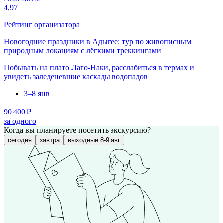
4,97
Рейтинг организатора
Новогодние праздники в Адыгее: тур по живописным
природным локациям с лёгкими треккингами
Побывать на плато Лаго-Наки, расслабиться в термах и
увидеть заледеневшие каскады водопадов
3–8 янв
90 400 ₽
за одного
Когда вы планируете посетить экскурсию?
сегодня
завтра
выходные 8-9 авг