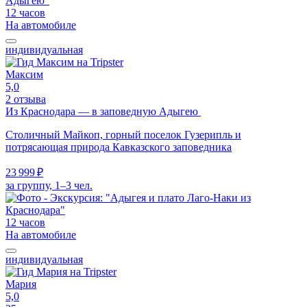
12 часов
На автомобиле
индивидуальная
Максим
5,0
2 отзыва
Из Краснодара — в заповедную Адыгею
Столичный Майкоп, горный поселок Гузерипль и
потрясающая природа Кавказского заповедника
23 999 ₽
за группу, 1–3 чел.
12 часов
На автомобиле
индивидуальная
Мария
5,0