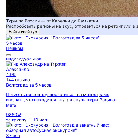
Туры по России — от Карелии до Камчатки
Распробовать регионы на вкус, отправиться на ретрит или в
Найти свой тур
5 часов
Пешком
индивидуальная
Александр
4,99
144 отзыва
Волгоград за 5 часов
Погулять по центру, прокатиться на метротраме
и узнать, что находится внутри скульптуры Родина-
мать
9860 ₽
за группу, 1–10 чел.
3 часа