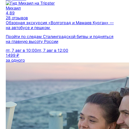
Михаил
4,89
28 отзывов
Обзорная экскурсия «Волгоград и Мамаев Курган» —
на автобусе и пешком
Пройти по следам Сталинградской битвы и подняться
на главную высоту России
пт, 7 авг в 10:00
пт, 7 авг в 12:00
1499 ₽
за одного