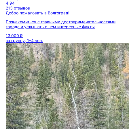
4,94
213 отзывов
Добро пожаловать в Волгоград!
Познакомиться с главными достопримечательностями
города и услышать о нем интересные факты
13 000 ₽
за группу, 1–4 чел.