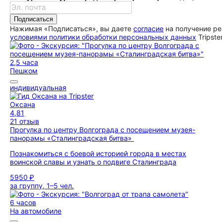
Подписаться
Нажимая «Подписаться», вы даете
согласие
на получение ре
условиями политики обработки персональных данных
Tripste
2,5 часа
Пешком
индивидуальная
Оксана
4,81
21 отзыв
Прогулка по центру Волгограда с посещением музея-
панорамы «Сталинградская битва»
Познакомиться с боевой историей города в местах
воинской славы и узнать о подвиге Сталинграда
5950 ₽
за группу, 1–5 чел.
6 часов
На автомобиле