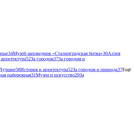
рные
34
Музей-заповедник «Сталинградская битва»
30
Аллея
 архитектура
52
За городом
37
За городом и
Лучшие
58
История и архитектура
52
За городом и природа
37
Ещё
ная набережная
31
Музеи и искусство
29
За