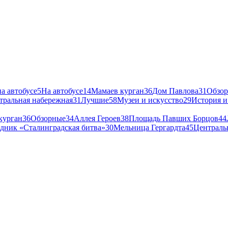
а автобусе
5
На автобусе
14
Мамаев курган
36
Дом Павлова
31
Обзо
тральная набережная
31
Лучшие
58
Музеи и искусство
29
История и
курган
36
Обзорные
34
Аллея Героев
38
Площадь Павших Борцов
44
дник «Сталинградская битва»
30
Мельница Гергардта
45
Централь