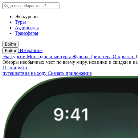
Экскурсии
Туры
Аудиогиды
Трансферы
Войти
Избранное
Войти
Экскурсии
Многодневные туры
Журнал Трипстера
О проекте
Обзоры необычных мест по всему миру, новинки и скидки в н
Планируйте
путешествие на ходу
Скачать приложение