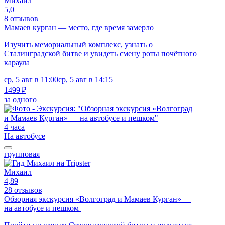
Михаил
5,0
8 отзывов
Мамаев курган — место, где время замерло
Изучить мемориальный комплекс, узнать о
Сталинградской битве и увидеть смену роты почётного
караула
ср, 5 авг в 11:00
ср, 5 авг в 14:15
1499 ₽
за одного
4 часа
На автобусе
групповая
Михаил
4,89
28 отзывов
Обзорная экскурсия «Волгоград и Мамаев Курган» —
на автобусе и пешком