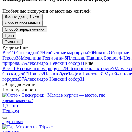
Необычные экскурсии от местных жителей
Любые даты, 1 чел.
Формат проведения
Способ передвижения
Цена
Фильтры
Рубрики
Ещё
Все
110
Со скидкой
7
Необычные маршруты
26
Новые
2
Обзорные н
Героев
38
Мельница Гергардта
45
Площадь Павших Борцов
44
Цен
природа
37
Александро-Невский собор
31
Ещё
Все
110
Необычные маршруты
26
Обзорные на автобусе
5
Мамаев 
Со скидкой
7
Новые
2
На автобусе
14
Дом Павлова
31
Музей-запове
городом
37
Александро-Невский собор
31
29 предложений
По популярности
1,5 часа
Пешком
групповая