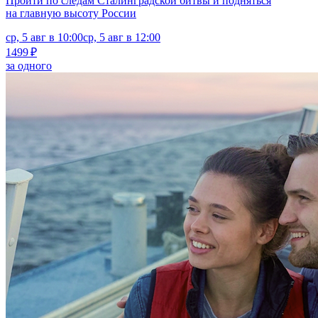
Пройти по следам Сталинградской битвы и подняться
на главную высоту России
ср, 5 авг в 10:00
ср, 5 авг в 12:00
1499 ₽
за одного