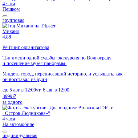
4 часа
Пешком
групповая
Михаил
4,88
Рейтинг организатора
Три имени одной судьбы: экскурсия по Волгограду
и посещение музея-панорамы
Увидеть город, переписавший историю, и услышать, как
он восставал из руин
ср, 5 авг в 12:00
чт, 6 авг в 12:00
3999 ₽
за одного
4 часа
На автомобиле
индивидуальная