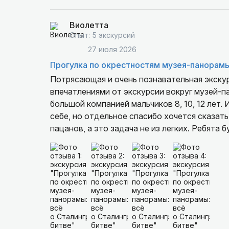
Виолетта
Опыт: 5 экскурсий
27 июля 2026
Прогулка по окрестностям музея-панорамы
Потрясающая и очень познавательная экску
впечатлениями от экскурсии вокруг музей-п
большой компанией мальчиков 8, 10, 12 лет
себе, но отдельное спасибо хочется сказат
пацанов, а это задача не из легких. Ребят
легендарного дома Павлова и рассматривал
самый большой восторг у парней вызвала во
и крутых фактов о танках, артиллерии и сам
Вышли с экскурсии переполненные эмоциями 
увлечь подрастающее поколение историей! 
родителям с сыновьями.