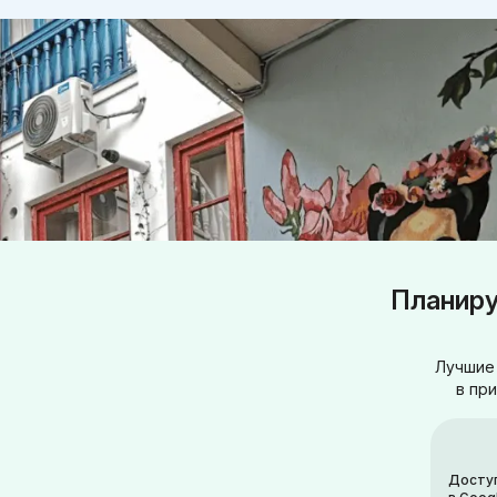
Планиру
Лучшие 
в пр
Досту