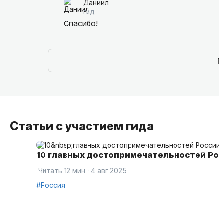
Даниил
гид
Спасибо!
Статьи с участием гида
10 главных до­сто­при­ме­ча­тель­но­стей Р
·
Читать 12 мин
4 авг 2025
#Россия