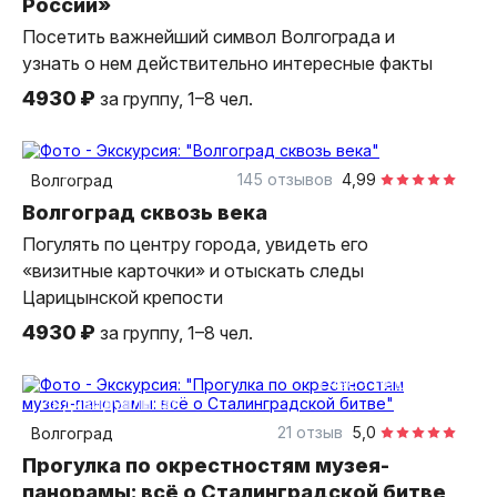
России»
Посетить важнейший символ Волгограда и
узнать о нем действительно интересные факты
4930 ₽
за группу, 1–8 чел.
2 часа
пешком
индивидуальная
145 отзывов
4,99
Волгоград
Волгоград сквозь века
Погулять по центру города, увидеть его
«визитные карточки» и отыскать следы
Царицынской крепости
4930 ₽
за группу, 1–8 чел.
1 час
пешком
индивидуальная
21 отзыв
5,0
Волгоград
Прогулка по окрестностям музея-
панорамы: всё о Сталинградской битве