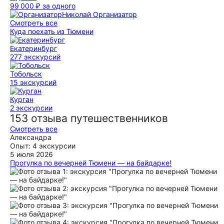
99 000 ₽
за одного
Николай
Организатор
Смотреть все
Куда поехать из Тюмени
Екатеринбург
277 экскурсий
Тобольск
15 экскурсий
Курган
2 экскурсии
153 отзыва путешественников
Смотреть все
Александра
Опыт: 4 экскурсии
5 июля 2026
Прогулка по вечерней Тюмени — на байдарке!
Очень атмосферно и душевно провели время! Безумно
понравился подход Валерия к мероприятию: рассказал
всю историю байдарок, научил, как правильно держать
стройку и весло а потом отправились в путь. Сначала
плыли по течению вдоль храма Никольского затем по
течению вдоль моста Влюбленных, за это время Валерий
рассказал про историю Тюмени и про локальные места. По