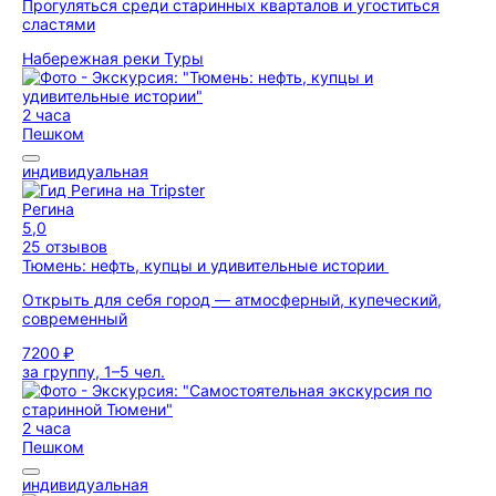
Прогуляться среди старинных кварталов и угоститься
сластями
Набережная реки Туры
2 часа
Пешком
индивидуальная
Регина
5,0
25 отзывов
Тюмень: нефть, купцы и удивительные истории
Открыть для себя город — атмосферный, купеческий,
современный
7200 ₽
за группу, 1–5 чел.
2 часа
Пешком
индивидуальная