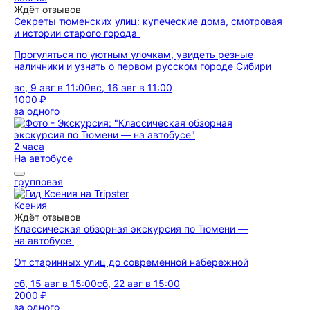
Ждёт отзывов
Секреты тюменских улиц: купеческие дома, смотровая
и истории старого города
Прогуляться по уютным улочкам, увидеть резные
наличники и узнать о первом русском городе Сибири
вс, 9 авг в 11:00
вс, 16 авг в 11:00
1000 ₽
за одного
2 часа
На автобусе
групповая
Ксения
Ждёт отзывов
Классическая обзорная экскурсия по Тюмени —
на автобусе
От старинных улиц до современной набережной
сб, 15 авг в 15:00
сб, 22 авг в 15:00
2000 ₽
за одного