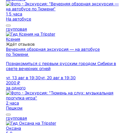
1,5 часа
На автобусе
групповая
Ксения
Ждёт отзывов
Вечерняя обзорная экскурсия — на автобусе
по Тюмени
Познакомиться с первым русским городом Сибири в
свете вечерних огней
чт, 13 авг в 19:30
чт, 20 авг в 19:30
2000 ₽
за одного
2 часа
Пешком
групповая
Оксана