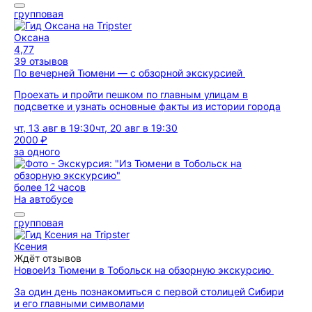
групповая
Оксана
4,77
39 отзывов
По вечерней Тюмени — с обзорной экскурсией
Проехать и пройти пешком по главным улицам в
подсветке и узнать основные факты из истории города
чт, 13 авг в 19:30
чт, 20 авг в 19:30
2000 ₽
за одного
более 12 часов
На автобусе
групповая
Ксения
Ждёт отзывов
Новое
Из Тюмени в Тобольск на обзорную экскурсию
За один день познакомиться с первой столицей Сибири
и его главными символами