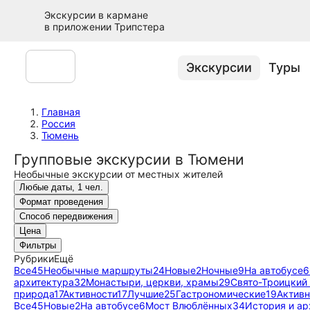
Экскурсии в кармане
в приложении Трипстера
Экскурсии
Туры
Главная
Россия
Тюмень
Групповые экскурсии в Тюмени
Необычные экскурсии от местных жителей
Любые даты, 1 чел.
Формат проведения
Способ передвижения
Цена
Фильтры
Рубрики
Ещё
Все
45
Необычные маршруты
24
Новые
2
Ночные
9
На автобусе
6
архитектура
32
Монастыри, церкви, храмы
29
Свято-Троицкий
природа
17
Активности
17
Лучшие
25
Гастрономические
19
Активн
Все
45
Новые
2
На автобусе
6
Мост Влюблённых
34
История и ар