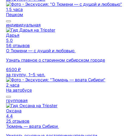
1,5 часа
Пешком
индивидуальная
Дарья
5,0
56 отзывов
О Тюмени — с душой и любовью
Узнать главное о старинном сибирском городе
6500 ₽
за группу, 1–5 чел.
2 часа
На автобусе
групповая
Оксана
4,4
25 отзывов
Тюмень — врата Сибири
Увидеть основные достопримечательности