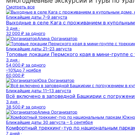
Многодневные экскурсии и туры по Ура
Смотреть все
Ближайшие даты
7–9 августа
Выходные в селе Кага с проживанием в купольным 
3 дня ·
32 000 ₽
за одного
Алина
Организатор
Ближайшие даты
21–23 августа
Топовые локации Пермского края в мини-группе с
3 дня ·
54 000 ₽
за одного
–10%
до 7 ноября
60 000 ₽
Юра
Организатор
Ближайшие даты
11–13 августа
Всё включено в заповедной Башкирии с погружени
3 дня ·
38 500 ₽
за одного
Алина
Организатор
Ближайшие даты
30 августа – 5 сентября
Комфортный треккинг-тур по национальным парка
7 дней ·