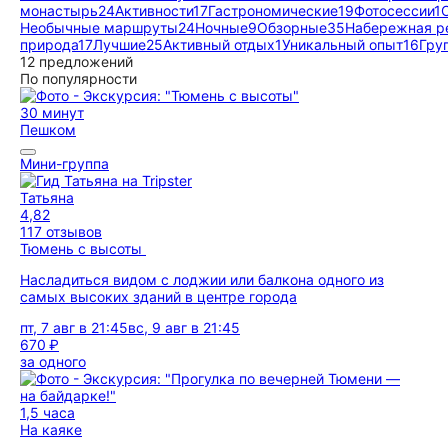
монастырь
24
Активности
17
Гастрономические
19
Фотосессии
1
Необычные маршруты
24
Ночные
9
Обзорные
35
Набережная р
природа
17
Лучшие
25
Активный отдых
1
Уникальный опыт
16
Гру
12 предложений
По популярности
30 минут
Пешком
Мини-группа
Татьяна
4,82
117 отзывов
Тюмень с высоты
Насладиться видом с лоджии или балкона одного из
самых высоких зданий в центре города
пт, 7 авг в 21:45
вс, 9 авг в 21:45
670 ₽
за одного
1,5 часа
На каяке