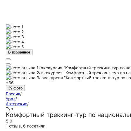
В избранное
+36
39 фото
Россия
/
Урал
/
Авторские
/
Тур
Комфортный треккинг-тур по национал
5,0
1 отзыв
,
6 посетили