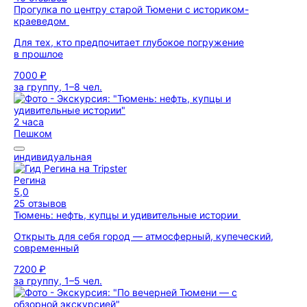
Прогулка по центру старой Тюмени с историком-
краеведом
Для тех, кто предпочитает глубокое погружение
в прошлое
7000 ₽
за группу, 1–8 чел.
2 часа
Пешком
индивидуальная
Регина
5,0
25 отзывов
Тюмень: нефть, купцы и удивительные истории
Открыть для себя город — атмосферный, купеческий,
современный
7200 ₽
за группу, 1–5 чел.