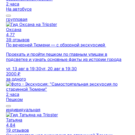
2 часа
На автобусе
групповая
Оксана
4,77
39 отзывов
По вечерней Тюмени — с обзорной экскурсией
Проехать и пройти пешком по главным улицам в
подсветке и узнать основные факты из истории города
чт, 13 авг в 19:30
чт, 20 авг в 19:30
2000 ₽
за одного
2 часа
Пешком
индивидуальная
Татьяна
4,84
19 отзывов