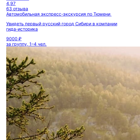
4,97
63 отзыва
Автомобильная экспресс-экскурсия по Тюмени
Увидеть первый русский город Сибири в компании
гида-историка
9000 ₽
за группу, 1–4 чел.