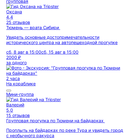
групповая
Оксана
4,4
25 отзывов
Тюмень — врата Сибири
Увидеть основные достопримечательности
исторического центра на автопешеходной прогулке
сб, 8 авг в 15:00
сб, 15 авг в 15:00
2000 ₽
за одного
2 часа
На кораблике
Мини-группа
Валерий
5,0
15 отзывов
Групповая прогулка по Тюмени на байдарках
Проплыть на байдарках по реке Тура и увидеть город
с необычного ракурса