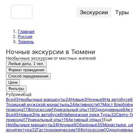
Экскурсии
Туры
Главная
Россия
Тюмень
Ночные экскурсии в Тюмени
Необычные экскурсии от местных жителей
Любые даты, 1 чел.
Формат проведения
Способ передвижения
Цена
Фильтры
Рубрики
Ещё
Все
45
Необычные маршруты
24
Новые
2
Ночные
9
На автобусе
6
Троицкий мужской монастырь
24
Активности
17
Мост Влюблён
природа
17
Фотосессии
1
Уникальный опыт
16
Однодневные
8
Акт
Все
45
Новые
2
На автобусе
6
Набережная реки Туры
32
Свято-Т
природа
17
Уникальный опыт
16
Активный отдых
1
Ещё
Необычные маршруты
24
Ночные
9
Обзорные
35
Монастыри, ц
архитектура
32
Гастрономические
19
Фотосессии
1
Однодневны