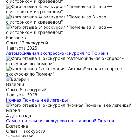
Елизавета
Опыт: 17 экскурсий
1 августа 2026
Автомобильная экспресс-экскурсия по Тюмени
Отличная экскурсия по прекрасному у городу! Станислав
очень много знает, отлично преподносит информацию - с
юмором и здоровым цинизмом! нам очень зашло! ответил
на все вопросы и мы обсудили много исторических фактов
и современных гипотез. Большое спасибо за отлично
проведенное время и позитивные впечатления!
Валерий
Опыт: 6 экскурсий
ещё
1 августа 2026
Ночная Тюмень и её легенды
Станислав отличный гид. С нетрадиционным подходом к
проведению экскурсии. Очень понравился его юмор и
Мария
уменее подать материал о традиционных
4 дня назад
достопримечательностям Тюмени. Вернулись к нему после
Самостоятельная экскурсия по старинной Тюмени
годового перерыва послушать его рассказы с друзьями.
Прекрасная экскурсия. Мы впервые были на экскурсии
Екатерина
такого формата и... Открыли для себя, что нам нравиться
Опыт: 1 экскурсия
ещё
слушать, бродить, останавливаться там где хотим и
5 дней назад