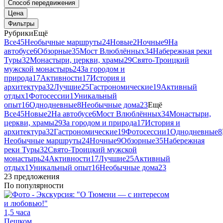
Способ передвижения
Цена
Фильтры
Рубрики
Ещё
Все
45
Необычные маршруты
24
Новые
2
Ночные
9
На
автобусе
6
Обзорные
35
Мост Влюблённых
34
Набережная реки
Туры
32
Монастыри, церкви, храмы
29
Свято-Троицкий
мужской монастырь
24
За городом и
природа
17
Активности
17
История и
архитектура
32
Лучшие
25
Гастрономические
19
Активный
отдых
1
Фотосессии
1
Уникальный
опыт
16
Однодневные
8
Необычные дома
23
Ещё
Все
45
Новые
2
На автобусе
6
Мост Влюблённых
34
Монастыри,
церкви, храмы
29
За городом и природа
17
История и
архитектура
32
Гастрономические
19
Фотосессии
1
Однодневные
8
Необычные маршруты
24
Ночные
9
Обзорные
35
Набережная
реки Туры
32
Свято-Троицкий мужской
монастырь
24
Активности
17
Лучшие
25
Активный
отдых
1
Уникальный опыт
16
Необычные дома
23
23 предложения
По популярности
1,5 часа
Пешком