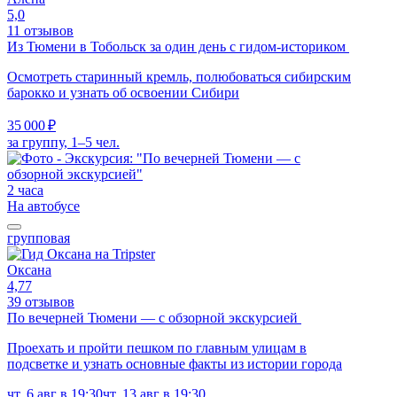
5,0
11 отзывов
Из Тюмени в Тобольск за один день с гидом-историком
Осмотреть старинный кремль, полюбоваться сибирским
барокко и узнать об освоении Сибири
35 000 ₽
за группу, 1–5 чел.
2 часа
На автобусе
групповая
Оксана
4,77
39 отзывов
По вечерней Тюмени — с обзорной экскурсией
Проехать и пройти пешком по главным улицам в
подсветке и узнать основные факты из истории города
чт, 6 авг в 19:30
чт, 13 авг в 19:30