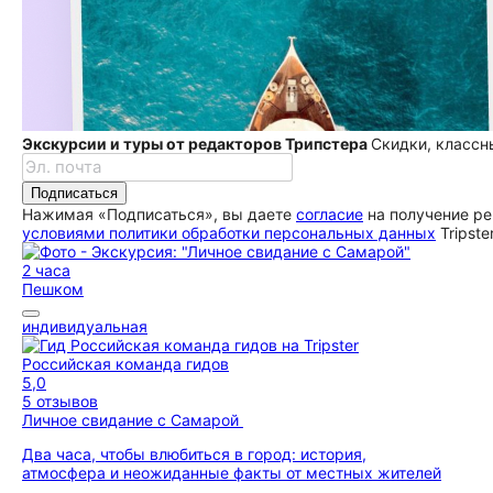
Экскурсии и туры от редакторов Трипстера
Скидки, классн
Подписаться
Нажимая «Подписаться», вы даете
согласие
на получение ре
условиями политики обработки персональных данных
Tripste
2 часа
Пешком
индивидуальная
Российская команда гидов
5,0
5 отзывов
Личное свидание с Самарой
Два часа, чтобы влюбиться в город: история,
атмосфера и неожиданные факты от местных жителей