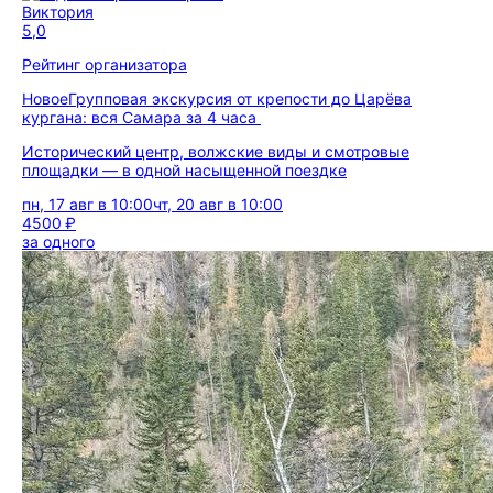
Виктория
5,0
Рейтинг организатора
Новое
Групповая экскурсия от крепости до Царёва
кургана: вся Самара за 4 часа
Исторический центр, волжские виды и смотровые
площадки — в одной насыщенной поездке
пн, 17 авг в 10:00
чт, 20 авг в 10:00
4500 ₽
за одного