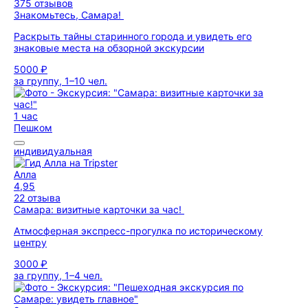
375 отзывов
Знакомьтесь, Самара!
Раскрыть тайны старинного города и увидеть его
знаковые места на обзорной экскурсии
5000 ₽
за группу, 1–10 чел.
1 час
Пешком
индивидуальная
Алла
4,95
22 отзыва
Самара: визитные карточки за час!
Атмосферная экспресс-прогулка по историческому
центру
3000 ₽
за группу, 1–4 чел.