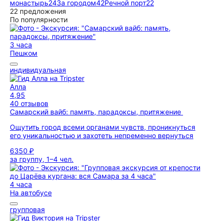
монастырь
24
За городом
42
Речной порт
22
22 предложения
По популярности
3 часа
Пешком
индивидуальная
Алла
4,95
40 отзывов
Самарский вайб: память, парадоксы, притяжение
Ощутить город всеми органами чувств, проникнуться
его уникальностью и захотеть непременно вернуться
6350 ₽
за группу, 1–4 чел.
4 часа
На автобусе
групповая