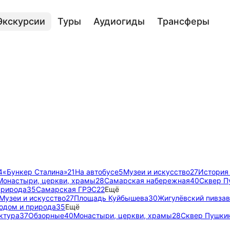
Экскурсии
Туры
Аудиогиды
Трансферы
4
«Бункер Сталина»
21
На автобусе
5
Музеи и искусство
27
История 
Монастыри, церкви, храмы
28
Самарская набережная
40
Сквер П
природа
35
Самарская ГРЭС
22
Ещё
Музеи и искусство
27
Площадь Куйбышева
30
Жигулёвский пивза
родом и природа
35
Ещё
ктура
37
Обзорные
40
Монастыри, церкви, храмы
28
Сквер Пушки