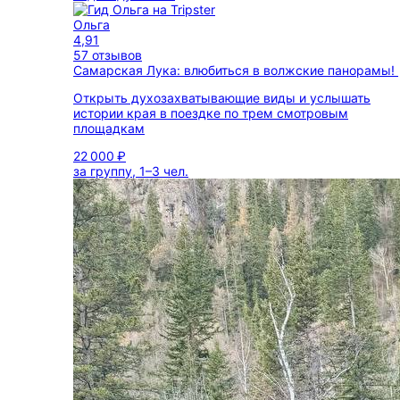
Ольга
4,91
57 отзывов
Самарская Лука: влюбиться в волжские панорамы!
Открыть духозахватывающие виды и услышать
истории края в поездке по трем смотровым
площадкам
22 000 ₽
за группу, 1–3 чел.