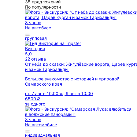
35 предложений
По популярности
8 часов
На автобусе
групповая
Виктория
5,0
22 отзыва
От неба до сказки: Жигулёвские ворота, Царёв кург
и замок Гарибальди
Большое знакомство с историей и природой
Самарского края
пт, 7 авг в 10:00
вс, 9 авг в 10:00
6500 ₽
за одного
8 часов
На автомобиле
индивидуальная