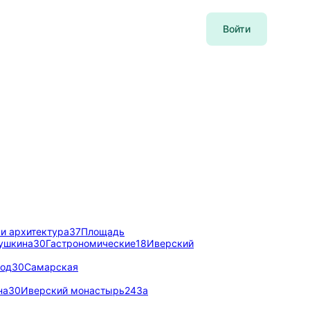
Войти
и архитектура
37
Площадь
ушкина
30
Гастрономические
18
Иверский
вод
30
Самарская
на
30
Иверский монастырь
24
За