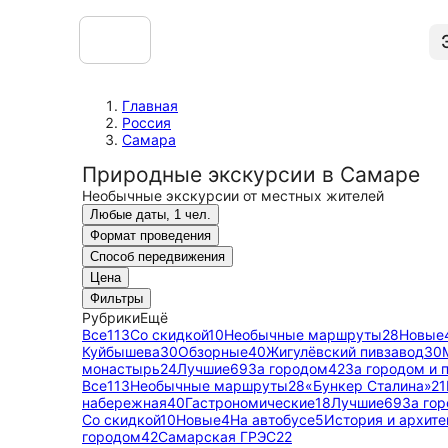
Главная
Россия
Самара
Природные экскурсии в Самаре
Необычные экскурсии от местных жителей
Любые даты, 1 чел.
Формат проведения
Способ передвижения
Цена
Фильтры
Рубрики
Ещё
Все
113
Со скидкой
10
Необычные маршруты
28
Новые
Куйбышева
30
Обзорные
40
Жигулёвский пивзавод
30
монастырь
24
Лучшие
69
За городом
42
За городом и 
Все
113
Необычные маршруты
28
«Бункер Сталина»
21
набережная
40
Гастрономические
18
Лучшие
69
За го
Со скидкой
10
Новые
4
На автобусе
5
История и архите
городом
42
Самарская ГРЭС
22