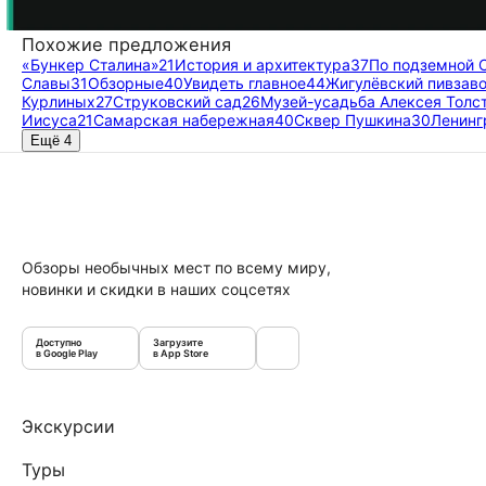
Похожие предложения
«Бункер Сталина»
21
История и архитектура
37
По подземной 
Славы
31
Обзорные
40
Увидеть главное
44
Жигулёвский пивзав
Курлиных
27
Струковский сад
26
Музей-усадьба Алексея Толс
Иисуса
21
Самарская набережная
40
Сквер Пушкина
30
Ленинг
Ещё 4
Обзоры необычных мест по всему миру,
новинки и скидки в наших соцсетях
Доступно
Загрузите
в Google Play
в App Store
Экскурсии
Туры