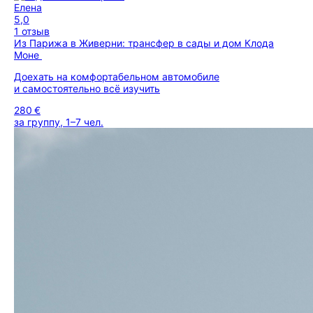
Елена
5,0
1 отзыв
Из Парижа в Живерни: трансфер в сады и дом Клода
Моне
Доехать на комфортабельном автомобиле
и самостоятельно всё изучить
280 €
за группу, 1–7 чел.