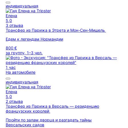
индивидуальная
Елена
5,0
3 отзыва
Трансфер из Парижа в Этрета и Мон-Сен-Мишель
Едем к легендам Нормандии
800 €
за группу, 1–3 чел.
1 час
На автомобиле
индивидуальная
Елена
5,0
2 отзыва
Трансфер из Парижа в Версаль — резиденцию
французских королей
Пройти по залам дворца и разгадать тайны
Версальских садов