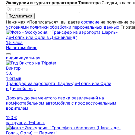
Экскурсии и туры от редакторов Трипстера
Скидки, классн
Подписаться
Нажимая «Подписаться», вы даете
согласие
на получение ре
условиями политики обработки персональных данных
Tripste
1,5 часа
На автомобиле
индивидуальная
Виктор
5,0
1 отзыв
Трансфер из аэропорта Шарль-де-Голль или Орли
в Диснейленд
Доехать до знаменитого парка развлечений на
комфортабельном автомобиле с профессиональным
водителем
120 €
за группу, 1–4 чел.