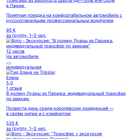
Трансфер из аэропорта Шарль-де-Голль или Орли
в Париж
Приятная поездка на комфортабельном автомобиле с
русскоговорящим профессиональным водителем
95 €
за группу, 1–3 чел.
12 часов
На автомобиле
индивидуальная
Елена
5,0
1 отзыв
В долину Луары из Парижа: индивидуальный трансфер
по замкам
Провести день среди королевских резиденций —
в своём ритме и с комфортом
535 €
за группу, 1–3 чел.