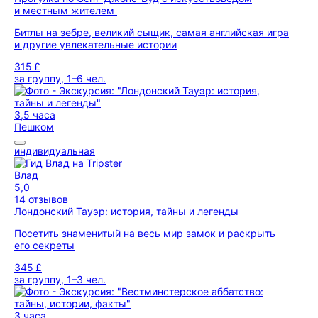
и местным жителем
Битлы на зебре, великий сыщик, самая английская игра
и другие увлекательные истории
315 £
за группу, 1–6 чел.
3,5 часа
Пешком
индивидуальная
Влад
5,0
14 отзывов
Лондонский Тауэр: история, тайны и легенды
Посетить знаменитый на весь мир замок и раскрыть
его секреты
345 £
за группу, 1–3 чел.
3 часа