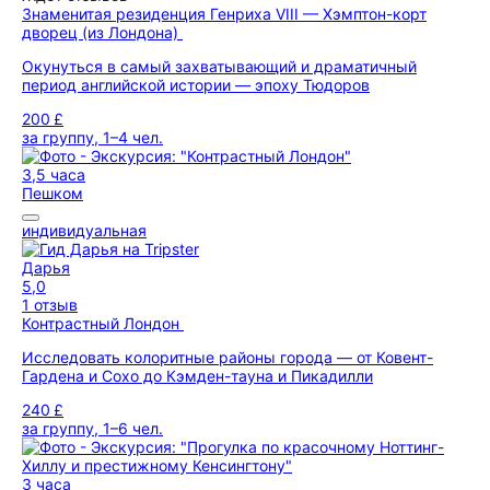
Знаменитая резиденция Генриха VIII — Хэмптон-корт
дворец (из Лондона)
Окунуться в самый захватывающий и драматичный
период английской истории — эпоху Тюдоров
200 £
за группу, 1–4 чел.
3,5 часа
Пешком
индивидуальная
Дарья
5,0
1 отзыв
Контрастный Лондон
Исследовать колоритные районы города — от Ковент-
Гардена и Сохо до Кэмден-тауна и Пикадилли
240 £
за группу, 1–6 чел.
3 часа