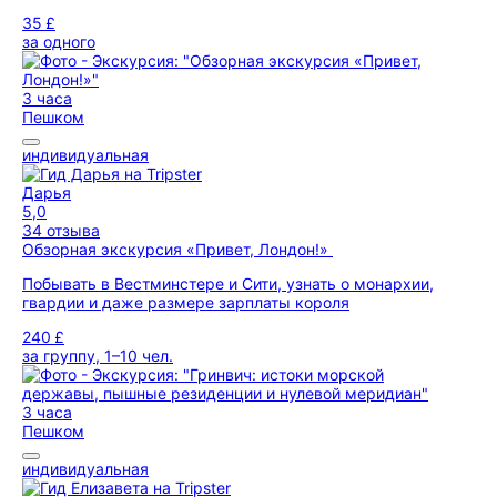
35 £
за одного
3 часа
Пешком
индивидуальная
Дарья
5,0
34 отзыва
Обзорная экскурсия «Привет, Лондон!»
Побывать в Вестминстере и Сити, узнать о монархии,
гвардии и даже размере зарплаты короля
240 £
за группу, 1–10 чел.
3 часа
Пешком
индивидуальная