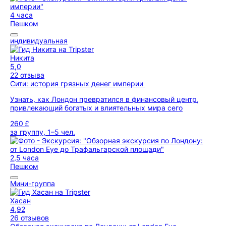
4 часа
Пешком
индивидуальная
Никита
5,0
22 отзыва
Сити: история грязных денег империи
Узнать, как Лондон превратился в финансовый центр,
привлекающий богатых и влиятельных мира сего
260 £
за группу, 1–5 чел.
2,5 часа
Пешком
Мини-группа
Хасан
4,92
26 отзывов