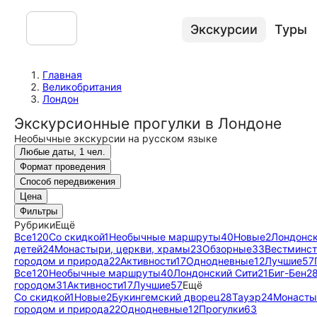
Экскурсии
Туры
Главная
Великобритания
Лондон
Экскурсионные прогулки в Лондоне
Необычные экскурсии на русском языке
Любые даты, 1 чел.
Формат проведения
Способ передвижения
Цена
Фильтры
Рубрики
Ещё
Все
120
Со скидкой
1
Необычные маршруты
40
Новые
2
Лондонск
детей
24
Монастыри, церкви, храмы
23
Обзорные
33
Вестминс
городом и природа
22
Активности
17
Однодневные
12
Лучшие
57
Все
120
Необычные маршруты
40
Лондонский Сити
21
Биг-Бен
2
городом
31
Активности
17
Лучшие
57
Ещё
Со скидкой
1
Новые
2
Букингемский дворец
28
Тауэр
24
Монасты
городом и природа
22
Однодневные
12
Прогулки
63