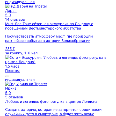
индивидуальная
Дарья
5,0
14 отзывов
Must-See Tour: обзорная экскурсия по Лондону с
посещением Вестминстерского аббатства
Прочувствовать атмосферу мест, где произошли
важнейшие события в истории Великобритании
235 £
за группу, 1–6 чел.
1,5 часа
Пешком
индивидуальная
Ирина
5,0
5 отзывов
Любовь и легенды: фотопрогулка в центре Лондона
Создать историю, которая не затеряется среди тысяч
случайных фото в смартфоне, а будет жить вечно