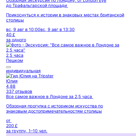
Обзорная экскурсия по Лондону: от London Eye
до Трафальгарской площади
Прикоснуться к истории в знаковых местах британской
столицы
вс, 9 авг в 10:00
вс, 9 авг в 13:30
40 £
за одного
2,5 часа
Пешком
индивидуальная
Юлия
4,88
337 отзывов
Все самое важное в Лондоне за 2,5 часа
Обзорная прогулка с историком искусства по
знаковым достопримечательностям столицы
от
200 £
за группу, 1–10 чел.