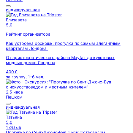
индивидуальная
Елизавета
5,0
Рейтинг организатора
Как устроена роскошь: прогулка по самым элегантным
кварталам Лондона
От аристократического района Mayfair до культовых
модных домов Лондона
400 £
за группу, 1–6 чел.
2,5 часа
Пешком
индивидуальная
Татьяна
5,0
1 отзыв
Прогулка по Сент-Джонс-Вуд с искусствоведом