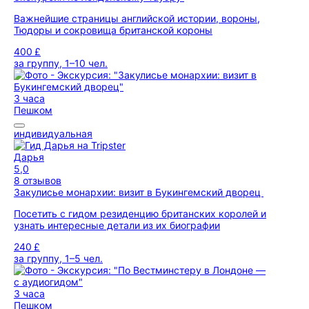
Важнейшие страницы английской истории, вороны,
Тюдоры и сокровища британской короны
400 £
за группу, 1–10 чел.
3 часа
Пешком
индивидуальная
Дарья
5,0
8 отзывов
Закулисье монархии: визит в Букингемский дворец
Посетить с гидом резиденцию британских королей и
узнать интересные детали из их биографии
240 £
за группу, 1–5 чел.
3 часа
Пешком