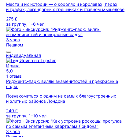
Места и их истории — о королях и королевах, пэрах
и графах, легендарных грешниках и главном мышелове
275 £
за группу, 1–6 чел.
3 часа
Пешком
индивидуальная
Ирина
5,0
1 отзыв
Риджентс-парк: виллы знаменитостей и прекрасные
сады
Познакомиться с одним из самых благоустроенных
и элитных районов Лондона
240 £
за группу, 1–10 чел.
3 часа
Пешком