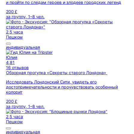
и пройти по следам героев и злодеев городских легенд
200 £
за группу, 1–8 чел.
2,5 часа
Пешком
индивидуальная
Юлия
4,81
16 отзывов
Обзорная прогулка «Секреты старого Лондона»
Исследовать Лондонский Сити, увидеть его
достопримечательности и прочувствовать особенный
колорит
200 £
за группу, 1–8 чел.
2,5 часа
Пешком
индивидуальная