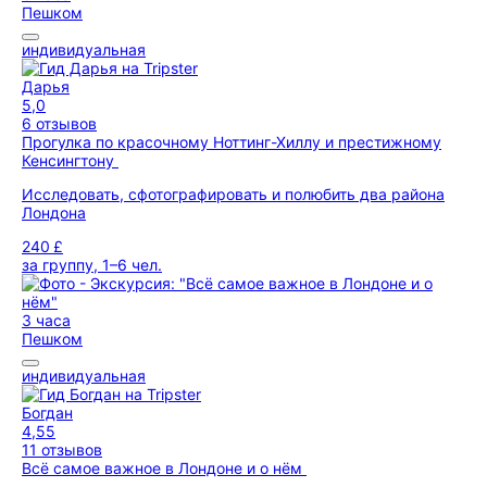
Пешком
индивидуальная
Дарья
5,0
6 отзывов
Прогулка по красочному Ноттинг-Хиллу и престижному
Кенсингтону
Исследовать, сфотографировать и полюбить два района
Лондона
240 £
за группу, 1–6 чел.
3 часа
Пешком
индивидуальная
Богдан
4,55
11 отзывов
Всё самое важное в Лондоне и о нём