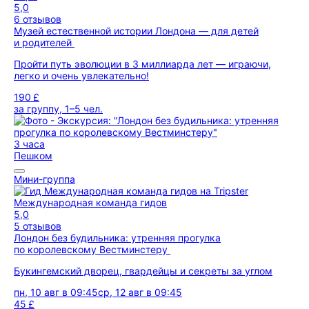
5,0
6 отзывов
Музей естественной истории Лондона — для детей
и родителей
Пройти путь эволюции в 3 миллиарда лет — играючи,
легко и очень увлекательно!
190 £
за группу, 1–5 чел.
3 часа
Пешком
Мини-группа
Международная команда гидов
5,0
5 отзывов
Лондон без будильника: утренняя прогулка
по королевскому Вестминстеру
Букингемский дворец, гвардейцы и секреты за углом
пн, 10 авг в 09:45
ср, 12 авг в 09:45
45 £