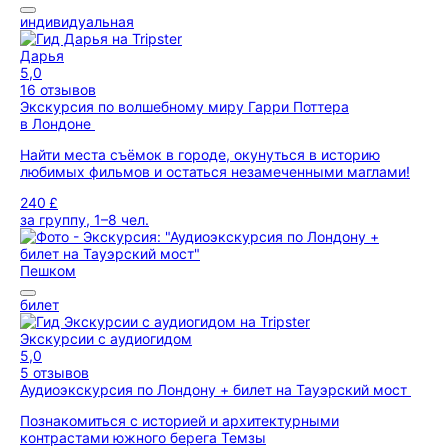
индивидуальная
Дарья
5,0
16 отзывов
Экскурсия по волшебному миру Гарри Поттера
в Лондоне
Найти места съёмок в городе, окунуться в историю
любимых фильмов и остаться незамеченными маглами!
240 £
за группу, 1–8 чел.
Пешком
билет
Экскурсии с аудиогидом
5,0
5 отзывов
Аудиоэкскурсия по Лондону + билет на Тауэрский мост
Познакомиться с историей и архитектурными
контрастами южного берега Темзы