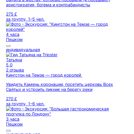
аристократия, богема и контрабандисты
275 £
за группу, 1–5 чел.
4 часа
Пешком
индивидуальная
Татьяна
5,0
2 отзыва
Кингстон на Темзе — город королей
Увидеть Камень коронации, посетить церковь Всех
Святых и устроить пикник на берегу реки
270 £
за группу, 1–6 чел.
3 часа
Пешком