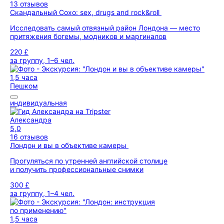
13 отзывов
Скандальный Сохо: sex, drugs and rock&roll
Исследовать самый отвязный район Лондона — место
притяжения богемы, модников и маргиналов
220 £
за группу, 1–6 чел.
1,5 часа
Пешком
индивидуальная
Александра
5,0
16 отзывов
Лондон и вы в объективе камеры
Прогуляться по утренней английской столице
и получить профессиональные снимки
300 £
за группу, 1–4 чел.
1,5 часа