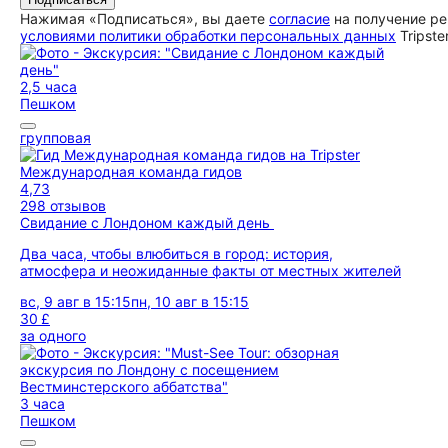
Нажимая «Подписаться», вы даете
согласие
на получение ре
условиями политики обработки персональных данных
Tripste
2,5 часа
Пешком
групповая
Международная команда гидов
4,73
298 отзывов
Свидание с Лондоном каждый день
Два часа, чтобы влюбиться в город: история,
атмосфера и неожиданные факты от местных жителей
вс, 9 авг в 15:15
пн, 10 авг в 15:15
30 £
за одного
3 часа
Пешком