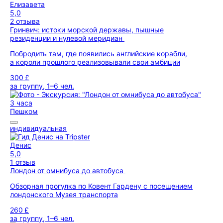
Елизавета
5,0
2 отзыва
Гринвич: истоки морской державы, пышные
резиденции и нулевой меридиан
Побродить там, где появились английские корабли,
а короли прошлого реализовывали свои амбиции
300 £
за группу, 1–6 чел.
3 часа
Пешком
индивидуальная
Денис
5,0
1 отзыв
Лондон от омнибуса до автобуса
Обзорная прогулка по Ковент Гардену с посещением
лондонского Музея транспорта
260 £
за группу, 1–6 чел.