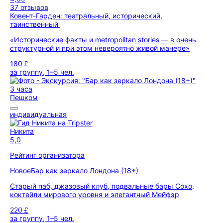
37 отзывов
Ковент-Гарден: театральный, исторический,
таинственный
«Исторические факты и metropolitan stories — в очень
структурной и при этом невероятно живой манере»
180 £
за группу, 1–5 чел.
3 часа
Пешком
индивидуальная
Никита
5,0
Рейтинг организатора
Новое
Бар как зеркало Лондона (18+)
Старый паб, джазовый клуб, подвальные бары Сохо,
коктейли мирового уровня и элегантный Мейфэр
220 £
за группу, 1–5 чел.