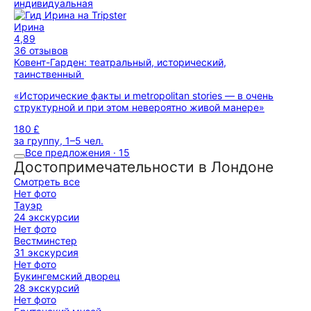
индивидуальная
Ирина
4,89
36 отзывов
Ковент-Гарден: театральный, исторический,
таинственный
«Исторические факты и metropolitan stories — в очень
структурной и при этом невероятно живой манере»
180 £
за группу, 1–5 чел.
Все предложения · 15
Достопримечательности в Лондоне
Смотреть все
Нет фото
Тауэр
24 экскурсии
Нет фото
Вестминстер
31 экскурсия
Нет фото
Букингемский дворец
28 экскурсий
Нет фото