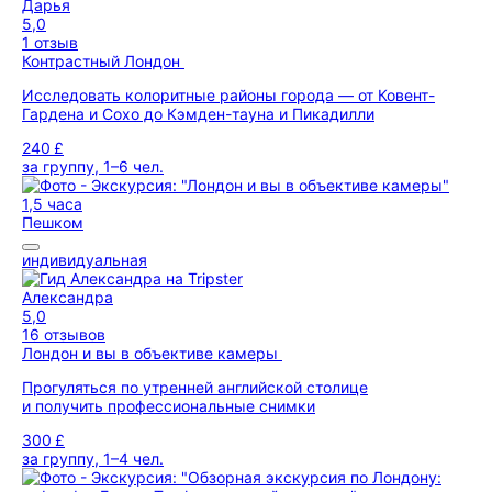
Дарья
5,0
1 отзыв
Контрастный Лондон
Исследовать колоритные районы города — от Ковент-
Гардена и Сохо до Кэмден-тауна и Пикадилли
240 £
за группу, 1–6 чел.
1,5 часа
Пешком
индивидуальная
Александра
5,0
16 отзывов
Лондон и вы в объективе камеры
Прогуляться по утренней английской столице
и получить профессиональные снимки
300 £
за группу, 1–4 чел.