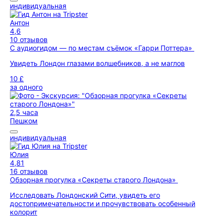
индивидуальная
Антон
4,6
10 отзывов
С аудиогидом — по местам съёмок «Гарри Поттера»
Увидеть Лондон глазами волшебников, а не маглов
10 £
за одного
2,5 часа
Пешком
индивидуальная
Юлия
4,81
16 отзывов
Обзорная прогулка «Секреты старого Лондона»
Исследовать Лондонский Сити, увидеть его
достопримечательности и прочувствовать особенный
колорит