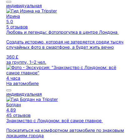
индивидуальная
Ирина
5,0
5 отзывов
Любовь и легенды: фотопрогулка в центре Лондона
Создать историю, которая не затеряется среди тысяч
случайных фото в смартфоне, а будет жить вечно
360 £
за группу, 1–2 чел.
4 часа
На автомобиле
индивидуальная
Богдан
4,89
45 отзывов
Знакомство с Лондоном: всё самое главное
Прокатиться на комфортном автомобиле по знаковым
локациям города