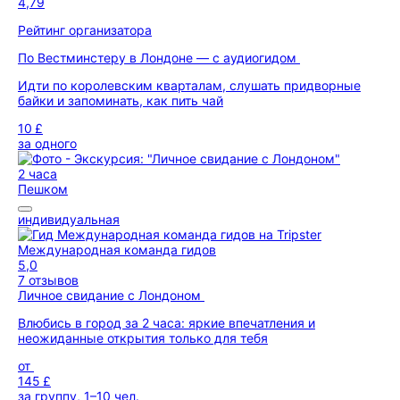
4,79
Рейтинг организатора
По Вестминстеру в Лондоне — с аудиогидом
Идти по королевским кварталам, слушать придворные
байки и запоминать, как пить чай
10 £
за одного
2 часа
Пешком
индивидуальная
Международная команда гидов
5,0
7 отзывов
Личное свидание с Лондоном
Влюбись в город за 2 часа: яркие впечатления и
неожиданные открытия только для тебя
от
145 £
за группу, 1–10 чел.