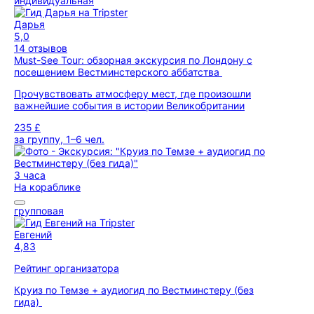
индивидуальная
Дарья
5,0
14 отзывов
Must-See Tour: обзорная экскурсия по Лондону с
посещением Вестминстерского аббатства
Прочувствовать атмосферу мест, где произошли
важнейшие события в истории Великобритании
235 £
за группу, 1–6 чел.
3 часа
На кораблике
групповая
Евгений
4,83
Рейтинг организатора
Круиз по Темзе + аудиогид по Вестминстеру (без
гида)