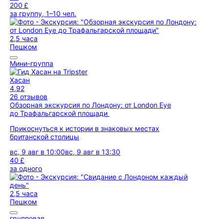
200 £
за группу, 1–10 чел.
2,5 часа
Пешком
Мини-группа
Хасан
4,92
26 отзывов
Обзорная экскурсия по Лондону: от London Eye
до Трафальгарской площади
Прикоснуться к истории в знаковых местах
британской столицы
вс, 9 авг в 10:00
вс, 9 авг в 13:30
40 £
за одного
2,5 часа
Пешком
групповая