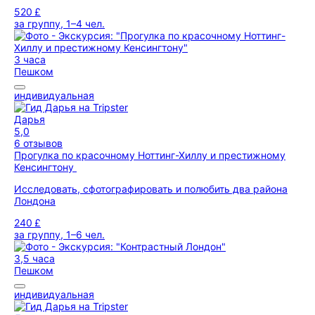
520 £
за группу, 1–4 чел.
3 часа
Пешком
индивидуальная
Дарья
5,0
6 отзывов
Прогулка по красочному Ноттинг-Хиллу и престижному
Кенсингтону
Исследовать, сфотографировать и полюбить два района
Лондона
240 £
за группу, 1–6 чел.
3,5 часа
Пешком
индивидуальная