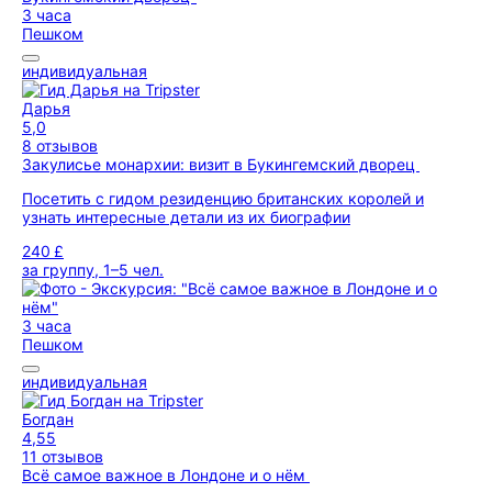
3 часа
Пешком
индивидуальная
Дарья
5,0
8 отзывов
Закулисье монархии: визит в Букингемский дворец
Посетить с гидом резиденцию британских королей и
узнать интересные детали из их биографии
240 £
за группу, 1–5 чел.
3 часа
Пешком
индивидуальная
Богдан
4,55
11 отзывов
Всё самое важное в Лондоне и о нём