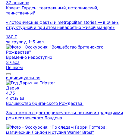
37 отзывов
Ковент-Гарден: театральный, исторический,
таинственный
«Исторические факты и metropolitan stories — в очень
структурной и при этом невероятно живой манере»
180 £
за группу, 1–5 чел.
Временно недоступно
3 часа
Пешком
индивидуальная
Дарья
4,75
4 отзыва
Волшебство британского Рождества
Знакомство с достопримечательностями и традициями
рождественского Лондона