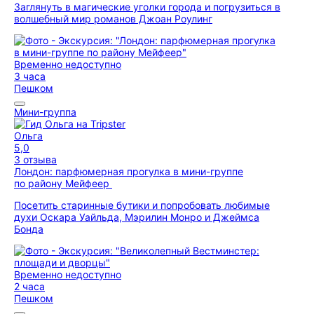
Заглянуть в магические уголки города и погрузиться в
волшебный мир романов Джоан Роулинг
Временно недоступно
3 часа
Пешком
Мини-группа
Ольга
5,0
3 отзыва
Лондон: парфюмерная прогулка в мини-группе
по району Мейфеер
Посетить старинные бутики и попробовать любимые
духи Оскара Уайльда, Мэрилин Монро и Джеймса
Бонда
Временно недоступно
2 часа
Пешком