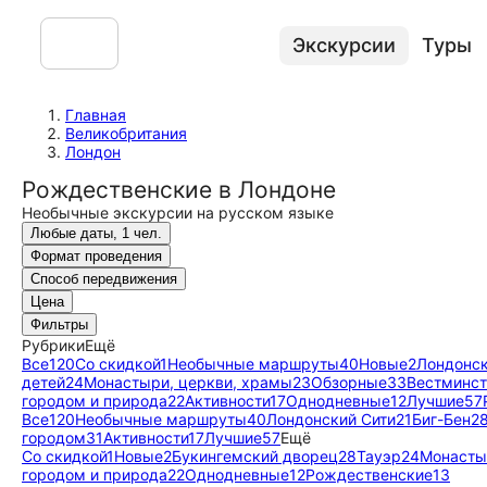
Экскурсии
Туры
Главная
Великобритания
Лондон
Рождественские в Лондоне
Необычные экскурсии на русском языке
Любые даты, 1 чел.
Формат проведения
Способ передвижения
Цена
Фильтры
Рубрики
Ещё
Все
120
Со скидкой
1
Необычные маршруты
40
Новые
2
Лондонск
детей
24
Монастыри, церкви, храмы
23
Обзорные
33
Вестминс
городом и природа
22
Активности
17
Однодневные
12
Лучшие
57
Все
120
Необычные маршруты
40
Лондонский Сити
21
Биг-Бен
2
городом
31
Активности
17
Лучшие
57
Ещё
Со скидкой
1
Новые
2
Букингемский дворец
28
Тауэр
24
Монасты
городом и природа
22
Однодневные
12
Рождественские
13