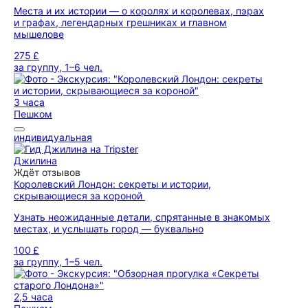
Места и их истории — о королях и королевах, пэрах
и графах, легендарных грешниках и главном
мышелове
275 £
за группу, 1–6 чел.
3 часа
Пешком
индивидуальная
Джилина
Ждёт отзывов
Королевский Лондон: секреты и истории,
скрывающиеся за короной
Узнать неожиданные детали, спрятанные в знакомых
местах, и услышать город — буквально
100 £
за группу, 1–5 чел.
2,5 часа