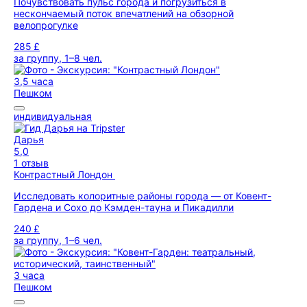
Почувствовать пульс города и погрузиться в
нескончаемый поток впечатлений на обзорной
велопрогулке
285 £
за группу, 1–8 чел.
3,5 часа
Пешком
индивидуальная
Дарья
5,0
1 отзыв
Контрастный Лондон
Исследовать колоритные районы города — от Ковент-
Гардена и Сохо до Кэмден-тауна и Пикадилли
240 £
за группу, 1–6 чел.
3 часа
Пешком