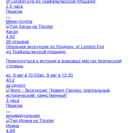
2,5 часа
Пешком
Мини-группа
Хасан
4,92
26 отзывов
Обзорная экскурсия по Лондону: от London Eye
до Трафальгарской площади
Прикоснуться к истории в знаковых местах британской
столицы
вс, 9 авг в 10:00
вс, 9 авг в 13:30
40 £
за одного
3 часа
Пешком
индивидуальная
Ирина
4,89