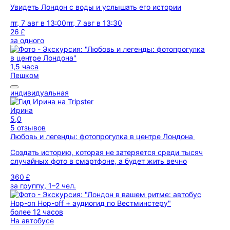
Увидеть Лондон с воды и услышать его истории
пт, 7 авг в 13:00
пт, 7 авг в 13:30
26 £
за одного
1,5 часа
Пешком
индивидуальная
Ирина
5,0
5 отзывов
Любовь и легенды: фотопрогулка в центре Лондона
Создать историю, которая не затеряется среди тысяч
случайных фото в смартфоне, а будет жить вечно
360 £
за группу, 1–2 чел.
более 12 часов
На автобусе