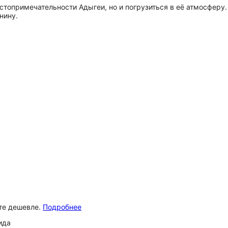
остопримечательности Адыгеи, но и погрузиться в её атмосфер
нину.
ёте дешевле.
Подробнее
ида