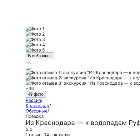
В избранное
+46
49 фото
Россия
/
Краснодар
/
Обзорные
/
Поездка
Из Краснодара — к водопадам Руф
5,0
1 отзыв
,
14 заказали