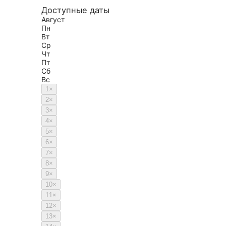
Доступные даты
Август
Пн
Вт
Ср
Чт
Пт
Сб
Вс
1
×
2
×
3
×
4
×
5
×
6
×
7
×
8
×
9
×
10
×
11
×
12
×
13
×