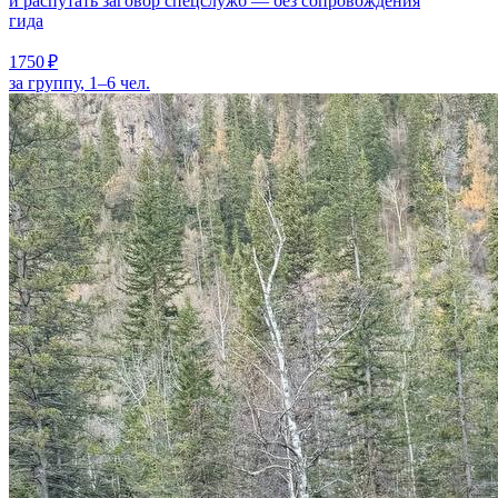
и распутать заговор спецслужб — без сопровождения
гида
1750 ₽
за группу, 1–6 чел.