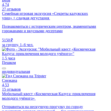
Вера
4,74
27 отзывов
Семейная игровая экскурсия «Секреты калужских
улиц» + сладкая дегустация
Познакомиться с историческим центром, знаменитыми
горожанами и вкусными десертами
5150 ₽
за группу, 1–6 чел.
1,5 часа
Пешком
индивидуальная
Снежана
4,53
15 отзывов
Мобильный квест «Космическая Калуга: приключения
молодого учёного»
Отправиться на нескучную прогулку по городу