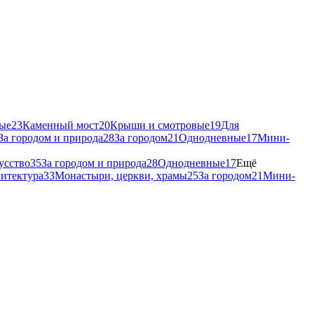
ые
23
Каменный мост
20
Крыши и смотровые
19
Для
За городом и природа
28
За городом
21
Однодневные
17
Мини-
усство
35
За городом и природа
28
Однодневные
17
Ещё
хитектура
33
Монастыри, церкви, храмы
25
За городом
21
Мини-