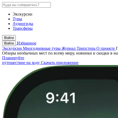
Экскурсии
Туры
Аудиогиды
Трансферы
Войти
Избранное
Войти
Экскурсии
Многодневные туры
Журнал Трипстера
О проекте
Обзоры необычных мест по всему миру, новинки и скидки в н
Планируйте
путешествие на ходу
Скачать приложение