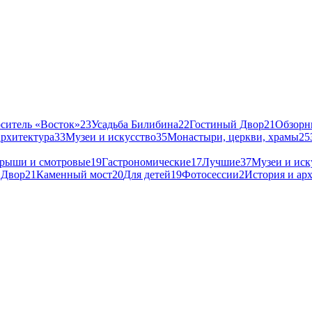
оситель «Восток»
23
Усадьба Билибина
22
Гостиный Двор
21
Обзорн
архитектура
33
Музеи и искусство
35
Монастыри, церкви, храмы
25
рыши и смотровые
19
Гастрономические
17
Лучшие
37
Музеи и иск
 Двор
21
Каменный мост
20
Для детей
19
Фотосессии
2
История и ар