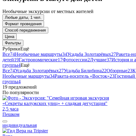
Необычные экскурсии от местных жителей
Любые даты, 1 чел.
Формат проведения
Способ передвижения
Цена
Фильтры
Рубрики
Ещё
Все
74
Необычные маршруты
34
Усадьба Золотарёвых
27
Ракета-н
детей
19
Гастрономические
17
Фотосессии
2
Лучшие
37
История и 
группы
4
Ещё
Все
74
Усадьба Золотарёвых
27
Усадьба Билибина
22
Обзорные
23
К
Необычные маршруты
34
Ракета-носитель «Восток»
23
Гостиный
группы
4
19 предложений
По популярности
2,5 часа
Пешком
индивидуальная