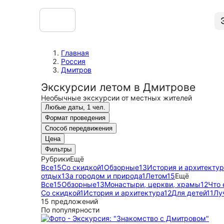
Главная
Россия
Дмитров
Экскурсии летом в Дмитрове
Необычные экскурсии от местных жителей
Любые даты, 1 чел.
Формат проведения
Способ передвижения
Цена
Фильтры
Рубрики
Ещё
Все
15
Со скидкой
1
Обзорные
13
История и архитектур
отдых
1
За городом и природа
1
Летом
15
Ещё
Все
15
Обзорные
13
Монастыри, церкви, храмы
12
Что 
Со скидкой
1
История и архитектура
12
Для детей
11
Лу
15 предложений
По популярности