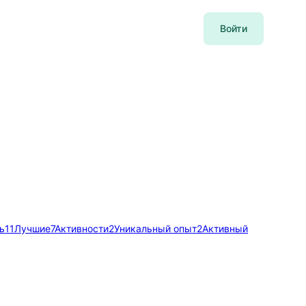
Войти
ь
11
Лучшие
7
Активности
2
Уникальный опыт
2
Активный