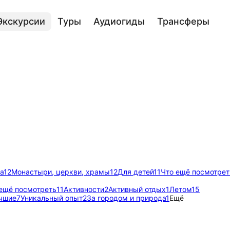
Экскурсии
Туры
Аудиогиды
Трансферы
а
12
Монастыри, церкви, храмы
12
Для детей
11
Что ещё посмотрет
ещё посмотреть
11
Активности
2
Активный отдых
1
Летом
15
чшие
7
Уникальный опыт
2
За городом и природа
1
Ещё