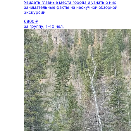
Увидеть главные места города и узнать о них
занимательные факты на нескучной обзорной
экскурсии
6800 ₽
за группу, 1–10 чел.