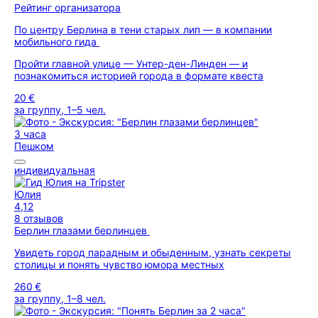
Рейтинг организатора
По центру Берлина в тени старых лип — в компании
мобильного гида
Пройти главной улице — Унтер-ден-Линден — и
познакомиться историей города в формате квеста
20 €
за группу, 1–5 чел.
3 часа
Пешком
индивидуальная
Юлия
4,12
8 отзывов
Берлин глазами берлинцев
Увидеть город парадным и обыденным, узнать секреты
столицы и понять чувство юмора местных
260 €
за группу, 1–8 чел.