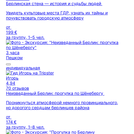
Берлинская стена — история и судьбы людей
Увидеть культовые места ГДР, узнать их тайны и
почувствовать городскую атмосферу
от
199 €
за группу, 1–5 чел.
3 часа
Пешком
индивидуальная
Игорь
4,94
70 отзывов
Неизведанный Берлин: прогулка по Шёнебергу
Проникнуться атмосферой немного провинциального,
но дорогого сердцам берлинцев района
от
174 €
за группу, 1–8 чел.