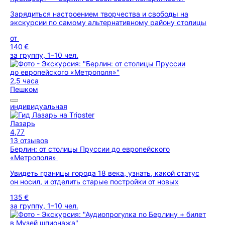
Зарядиться настроением творчества и свободы на
экскурсии по самому альтернативному району столицы
от
140 €
за группу, 1–10 чел.
2,5 часа
Пешком
индивидуальная
Лазарь
4,77
13 отзывов
Берлин: от столицы Пруссии до европейского
«Метрополя»
Увидеть границы города 18 века, узнать, какой статус
он носил, и отделить старые постройки от новых
135 €
за группу, 1–10 чел.