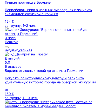
Пивная прогулка в Берлине
Попробовать пиво в частных пивоварнях и закусить
знаменитой сосиской currywurst
154 €
за группу, 1–2 чел.
3 часа
Пешком
индивидуальная
Дмитрий
5,0
6 отзывов
Берлин: от лесных топей до столицы Германии
Погулять по историческому центру и раскрыть
удивительную историю города на обзорной экскурсии
от
150 €
за группу, 1–10 чел.