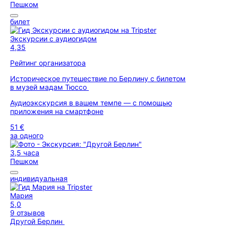
Пешком
билет
Экскурсии с аудиогидом
4,35
Рейтинг организатора
Историческое путешествие по Берлину с билетом
в музей мадам Тюссо
Аудиоэкскурсия в вашем темпе — с помощью
приложения на смартфоне
51 €
за одного
3,5 часа
Пешком
индивидуальная
Мария
5,0
9 отзывов
Другой Берлин