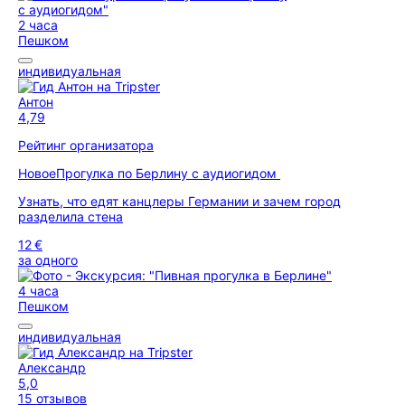
2 часа
Пешком
индивидуальная
Антон
4,79
Рейтинг организатора
Новое
Прогулка по Берлину с аудиогидом
Узнать, что едят канцлеры Германии и зачем город
разделила стена
12 €
за одного
4 часа
Пешком
индивидуальная
Александр
5,0
15 отзывов