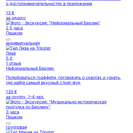
о достопримечательностях в приложении
13 €
за одного
2,5 часа
Пешком
индивидуальная
Лиза
5,0
1 отзыв
Неформальный Берлин
Полюбоваться граффити, поговорить о сквотах и узнать,
где найти самый вкусный стрит-фуд
130 €
за группу, 1–4 чел.
3 часа
Пешком
групповая