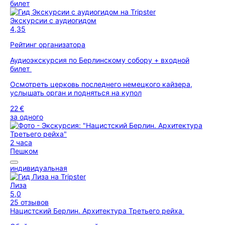
билет
Экскурсии с аудиогидом
4,35
Рейтинг организатора
Аудиоэкскурсия по Берлинскому собору + входной
билет
Осмотреть церковь последнего немецкого кайзера,
услышать орган и подняться на купол
22 €
за одного
2 часа
Пешком
индивидуальная
Лиза
5,0
25 отзывов
Нацистский Берлин. Архитектура Третьего рейха