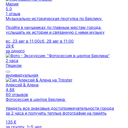
Мария
5,0
1 отзыв
Музыкально-историческая прогулка по Берлину
Пройти в наушниках по главным местам города,
услышать их истории и связанную с ними музыку
вс, 23 авг в 11:00
сб, 29 авг в 11:00
29 €
за одного
2 часа
Пешком
индивидуальная
Алексей & Алена
4,88
60 отзывов
Фотосессия в центре Берлина
Увидеть все знаковые достопримечательности города
за 2 часа и получить теплые фотографии на память
135 €
за группу, 1–5 чел.