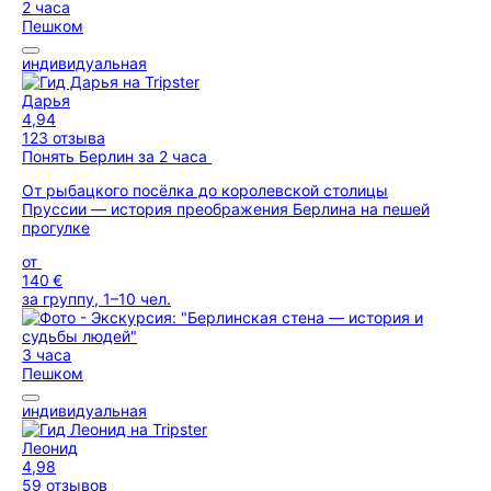
2 часа
Пешком
индивидуальная
Дарья
4,94
123 отзыва
Понять Берлин за 2 часа
От рыбацкого посёлка до королевской столицы
Пруссии — история преображения Берлина на пешей
прогулке
от
140 €
за группу, 1–10 чел.
3 часа
Пешком
индивидуальная
Леонид
4,98
59 отзывов