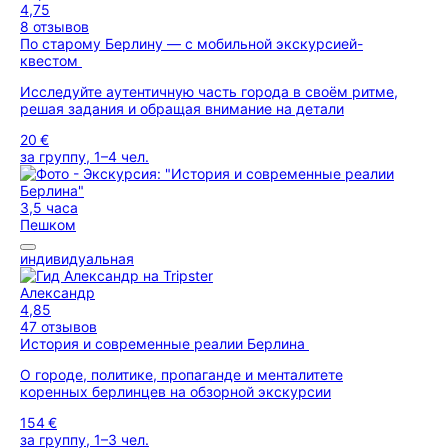
4,75
8 отзывов
По старому Берлину — с мобильной экскурсией-
квестом
Исследуйте аутентичную часть города в своём ритме,
решая задания и обращая внимание на детали
20 €
за группу, 1–4 чел.
3,5 часа
Пешком
индивидуальная
Александр
4,85
47 отзывов
История и современные реалии Берлина
О городе, политике, пропаганде и менталитете
коренных берлинцев на обзорной экскурсии
154 €
за группу, 1–3 чел.