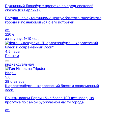
Пряничный Люнебург: прогулка по средневековой
сказке (из Берлина)
Погулять по аутентичному центру богатого ганзейского
города и познакомиться с его историей
от
220 €
за группу, 1–10 чел.
4,5 часа
Пешком
индивидуальная
Игорь
5,0
28 отзывов
Шарлоттенбург — королевский блеск и современный
лоск
Понять, каким Берлин был более 100 лет назад, на
прогулке по самой буржуазной части города
от