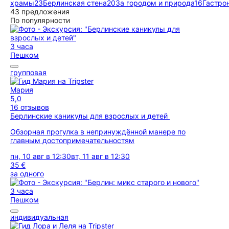
храмы
23
Берлинская стена
20
За городом и природа
16
Гастро
43 предложения
По популярности
3 часа
Пешком
групповая
Мария
5,0
16 отзывов
Берлинские каникулы для взрослых и детей
Обзорная прогулка в непринуждённой манере по
главным достопримечательностям
пн, 10 авг в 12:30
вт, 11 авг в 12:30
35 €
за одного
3 часа
Пешком
индивидуальная