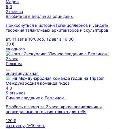
Мария
5,0
2 отзыва
Влюбиться в Берлин за один день
Прикоснуться к истории Гогенцоллернов и увидеть
творения талантливых архитекторов и скульпторов
вт, 11 авг в 16:00
ср, 12 авг в 16:00
30 €
за одного
2 часа
Пешком
индивидуальная
Международная команда гидов
4,8
5 отзывов
Личное свидание с Берлином
Влюбись в город за 2 часа: яркие впечатления и
неожиданные открытия только для тебя
120 €
за группу, 1–10 чел.