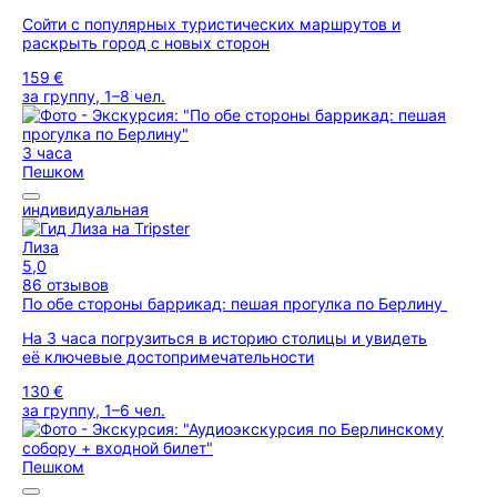
Сойти с популярных туристических маршрутов и
раскрыть город с новых сторон
159 €
за группу, 1–8 чел.
3 часа
Пешком
индивидуальная
Лиза
5,0
86 отзывов
По обе стороны баррикад: пешая прогулка по Берлину
На 3 часа погрузиться в историю столицы и увидеть
её ключевые достопримечательности
130 €
за группу, 1–6 чел.
Пешком