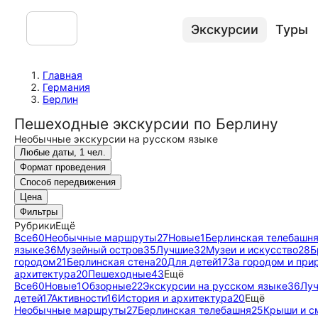
Экскурсии
Туры
Главная
Германия
Берлин
Пешеходные экскурсии по Берлину
Необычные экскурсии на русском языке
Любые даты, 1 чел.
Формат проведения
Способ передвижения
Цена
Фильтры
Рубрики
Ещё
Все
60
Необычные маршруты
27
Новые
1
Берлинская телебашн
языке
36
Музейный остров
35
Лучшие
32
Музеи и искусство
28
Б
городом
21
Берлинская стена
20
Для детей
17
За городом и при
архитектура
20
Пешеходные
43
Ещё
Все
60
Новые
1
Обзорные
22
Экскурсии на русском языке
36
Лу
детей
17
Активности
16
История и архитектура
20
Ещё
Необычные маршруты
27
Берлинская телебашня
25
Крыши и с