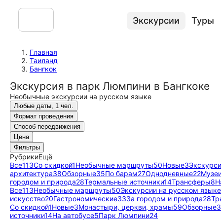
Экскурсии
Туры
Главная
Таиланд
Бангкок
Экскурсия в парк Люмпини в Бангкоке
Необычные экскурсии на русском языке
Любые даты, 1 чел.
Формат проведения
Способ передвижения
Цена
Фильтры
Рубрики
Ещё
Все
113
Со скидкой
1
Необычные маршруты
50
Новые
3
Экскурси
архитектура
38
Обзорные
35
По барам
27
Однодневные
22
Музеи
городом и природа
28
Термальные источники
14
Трансферы
8
Н
Все
113
Необычные маршруты
50
Экскурсии на русском языке
искусство
20
Гастрономические
33
За городом и природа
28
Тр
Со скидкой
1
Новые
3
Монастыри, церкви, храмы
59
Обзорные
3
источники
14
На автобусе
5
Парк Люмпини
24