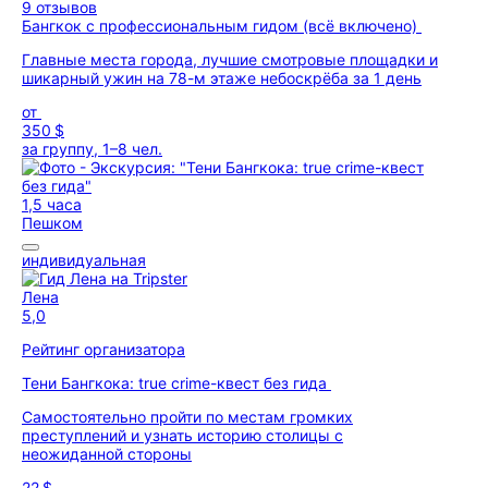
9 отзывов
Бангкок с профессиональным гидом (всё включено)
Главные места города, лучшие смотровые площадки и
шикарный ужин на 78-м этаже небоскрёба за 1 день
от
350 $
за группу, 1–8 чел.
1,5 часа
Пешком
индивидуальная
Лена
5,0
Рейтинг организатора
Тени Бангкока: true crime-квест без гида
Самостоятельно пройти по местам громких
преступлений и узнать историю столицы с
неожиданной стороны
22 $