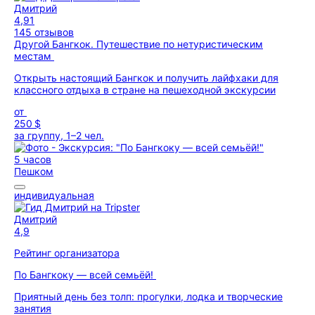
Дмитрий
4,91
145 отзывов
Другой Бангкок. Путешествие по нетуристическим
местам
Открыть настоящий Бангкок и получить лайфхаки для
классного отдыха в стране на пешеходной экскурсии
от
250 $
за группу, 1–2 чел.
5 часов
Пешком
индивидуальная
Дмитрий
4,9
Рейтинг организатора
По Бангкоку — всей семьёй!
Приятный день без толп: прогулки, лодка и творческие
занятия