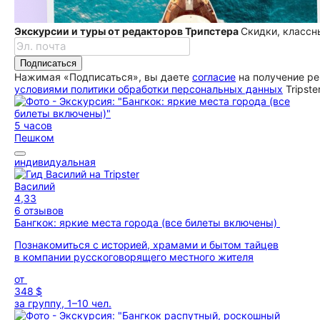
Экскурсии и туры от редакторов Трипстера
Скидки, классн
Подписаться
Нажимая «Подписаться», вы даете
согласие
на получение ре
условиями политики обработки персональных данных
Tripste
5 часов
Пешком
индивидуальная
Василий
4,33
6 отзывов
Бангкок: яркие места города (все билеты включены)
Познакомиться с историей, храмами и бытом тайцев
в компании русскоговорящего местного жителя
от
348 $
за группу, 1–10 чел.