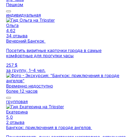
Пешком
индивидуальная
Ольга
4,62
34 отзыва
Вечерний Бангкок
Посетить визитные карточки города в самые
комфортные для прогулки часы
257 $
за группу, 1–4 чел.
Временно недоступно
более 12 часов
групповая
Екатерина
5,0
2 отзыва
Бангкок: приключения в городе ангелов
Почувствовать душу азиатского мегаполиса, сотканного