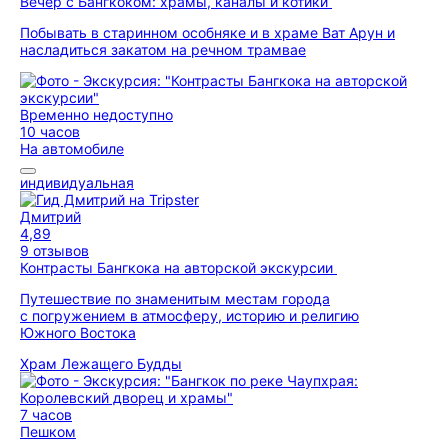
Вечер с Бангкоком: храмы, каналы и котики
Побывать в старинном особняке и в храме Ват Арун и
насладиться закатом на речном трамвае
Временно недоступно
10 часов
На автомобиле
индивидуальная
Дмитрий
4,89
9 отзывов
Контрасты Бангкока на авторской экскурсии
Путешествие по знаменитым местам города
с погружением в атмосферу, историю и религию
Южного Востока
Храм Лежащего Будды
7 часов
Пешком