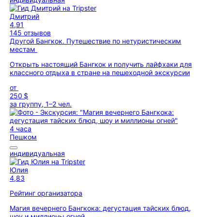
Дмитрий
4,91
145 отзывов
Другой Бангкок. Путешествие по нетуристическим
местам
Открыть настоящий Бангкок и получить лайфхаки для
классного отдыха в стране на пешеходной экскурсии
от
250 $
за группу, 1–2 чел.
4 часа
Пешком
индивидуальная
Юлия
4,83
Рейтинг организатора
Магия вечернего Бангкока: дегустация тайских блюд,
шоу и миллионы огней