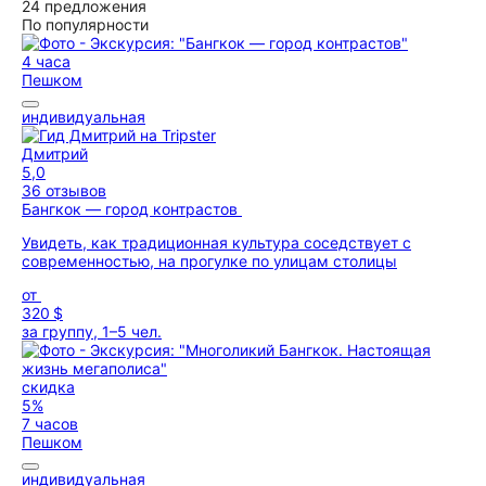
24 предложения
По популярности
4 часа
Пешком
индивидуальная
Дмитрий
5,0
36 отзывов
Бангкок — город контрастов
Увидеть, как традиционная культура соседствует с
современностью, на прогулке по улицам столицы
от
320 $
за группу, 1–5 чел.
скидка
5%
7 часов
Пешком
индивидуальная