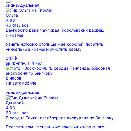
индивидуальная
Ольга
4,83
46 отзывов
Бангкок по реке Чаупхрая: Королевский дворец
и храмы
Узнать историю столицы и её королей, посетить
уникальные храмы и очистить карму
347 $
за группу, 1–4 чел.
8 часов
На автомобиле
индивидуальная
Дмитрий
4,93
60 отзывов
В сердце Таиланда: обзорная экскурсия по Бангкоку
Посетить самые значимые локации колоритного