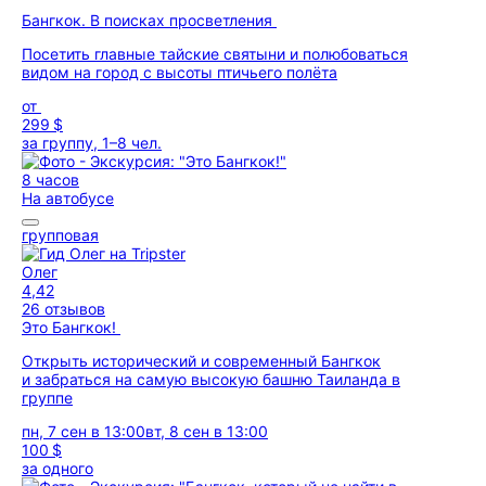
Бангкок. В поисках просветления
Посетить главные тайские святыни и полюбоваться
видом на город с высоты птичьего полёта
от
299 $
за группу, 1–8 чел.
8 часов
На автобусе
групповая
Олег
4,42
26 отзывов
Это Бангкок!
Открыть исторический и современный Бангкок
и забраться на самую высокую башню Таиланда в
группе
пн, 7 сен в 13:00
вт, 8 сен в 13:00
100 $
за одного