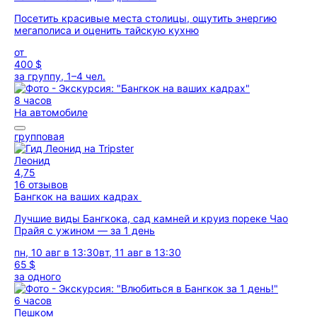
Посетить красивые места столицы, ощутить энергию
мегаполиса и оценить тайскую кухню
от
400 $
за группу, 1–4 чел.
8 часов
На автомобиле
групповая
Леонид
4,75
16 отзывов
Бангкок на ваших кадрах
Лучшие виды Бангкока, сад камней и круиз пореке Чао
Прайя c ужином — за 1 день
пн, 10 авг в 13:30
вт, 11 авг в 13:30
65 $
за одного
6 часов
Пешком