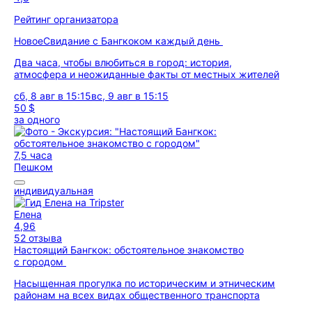
Рейтинг организатора
Новое
Свидание с Бангкоком каждый день
Два часа, чтобы влюбиться в город: история,
атмосфера и неожиданные факты от местных жителей
сб, 8 авг в 15:15
вс, 9 авг в 15:15
50 $
за одного
7,5 часа
Пешком
индивидуальная
Елена
4,96
52 отзыва
Настоящий Бангкок: обстоятельное знакомство
с городом
Насыщенная прогулка по историческим и этническим
районам на всех видах общественного транспорта