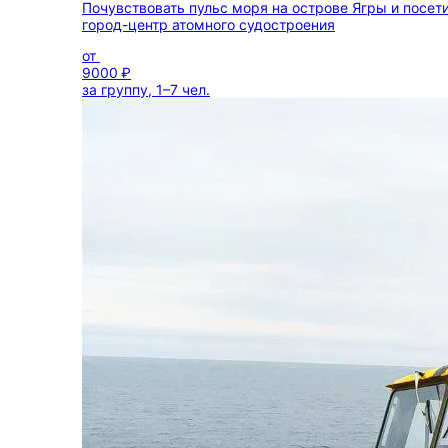
Почувствовать пульс моря на острове Ягры и посет
город-центр атомного судостроения
от
9000 ₽
за группу, 1–7 чел.