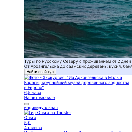
Туры по Русскому Северу с проживанием от 2 дней
От Архангельска до саамских деревень: кухня, бан
Найти свой тур
6,5 часа
На автомобиле
индивидуальная
Ольга
5,0
4 отзыва