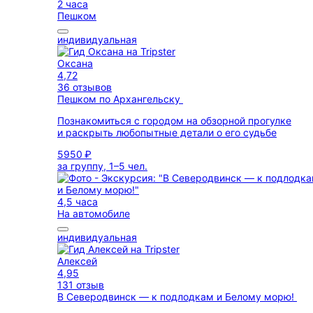
2 часа
Пешком
индивидуальная
Оксана
4,72
36 отзывов
Пешком по Архангельску
Познакомиться с городом на обзорной прогулке
и раскрыть любопытные детали о его судьбе
5950 ₽
за группу, 1–5 чел.
4,5 часа
На автомобиле
индивидуальная
Алексей
4,95
131 отзыв
В Северодвинск — к подлодкам и Белому морю!