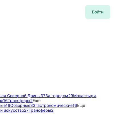
Войти
ная Северной Двины
37
За городом
29
Монастыри,
ие
16
Трансферы
2
Ещё
ные
16
Обзорные
33
Гастрономические
16
Ещё
и искусство
27
Трансферы
2