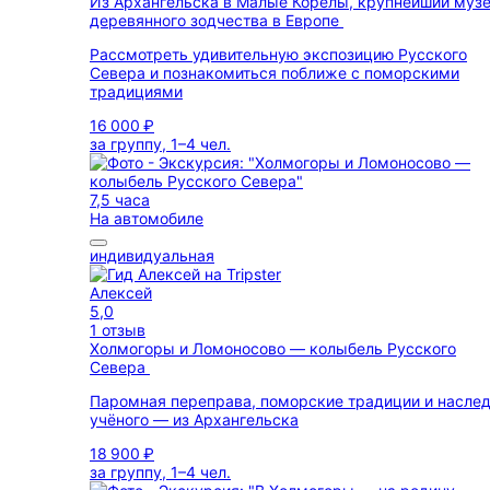
Из Архангельска в Малые Корелы, крупнейший муз
деревянного зодчества в Европе
Рассмотреть удивительную экспозицию Русского
Севера и познакомиться поближе с поморскими
традициями
16 000 ₽
за группу, 1–4 чел.
7,5 часа
На автомобиле
индивидуальная
Алексей
5,0
1 отзыв
Холмогоры и Ломоносово — колыбель Русского
Севера
Паромная переправа, поморские традиции и насле
учёного — из Архангельска
18 900 ₽
за группу, 1–4 чел.