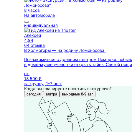
8 часов
На автомобиле
индивидуальная
Алексей
4,94
64 отзыва
В Холмогоры — на родину Ломоносова
Познакомиться с древним центром Поморья, побыв
в доме-музее ученого и открыть тайны Святой рощи
от
18 500 ₽
за группу, 1–7 чел.
Когда вы планируете посетить экскурсию?
сегодня
завтра
выходные 8-9 авг