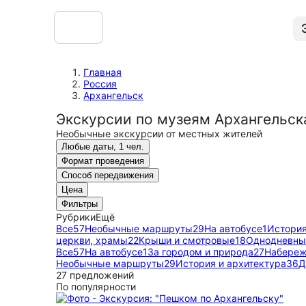
Главная
Россия
Архангельск
Экскурсии по музеям Архангельск
Необычные экскурсии от местных жителей
Любые даты, 1 чел.
Формат проведения
Способ передвижения
Цена
Фильтры
Рубрики
Ещё
Все
57
Необычные маршруты
29
На автобусе
1
История
церкви, храмы
22
Крыши и смотровые
18
Однодневны
Все
57
На автобусе
1
За городом и природа
27
Набереж
Необычные маршруты
29
История и архитектура
36
Д
27 предложений
По популярности