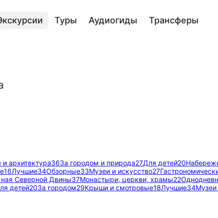
Экскурсии
Туры
Аудиогиды
Трансферы
а
 и архитектура
36
За городом и природа
27
Для детей
20
Набереж
е
16
Лучшие
34
Обзорные
33
Музеи и искусство
27
Гастрономическ
ная Северной Двины
37
Монастыри, церкви, храмы
22
Одноднев
ля детей
20
За городом
29
Крыши и смотровые
18
Лучшие
34
Музеи 