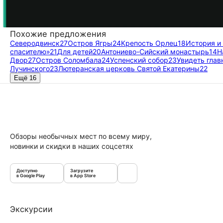
Похожие предложения
Северодвинск
27
Остров Ягры
24
Крепость Орлец
18
История и
спасителю»
21
Для детей
20
Антониево-Сийский монастырь
14
Н
Двор
27
Остров Соломбала
24
Успенский собор
23
Увидеть глав
Лучинского
23
Лютеранская церковь Святой Екатерины
22
Ещё 16
Обзоры необычных мест по всему миру,
новинки и скидки в наших соцсетях
Доступно
Загрузите
в Google Play
в App Store
Экскурсии