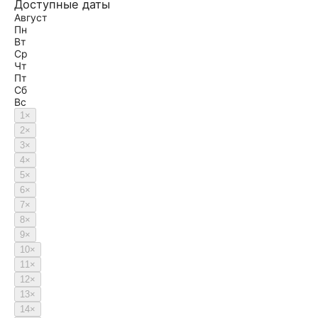
Доступные даты
Август
Пн
Вт
Ср
Чт
Пт
Сб
Вс
1
×
2
×
3
×
4
×
5
×
6
×
7
×
8
×
9
×
10
×
11
×
12
×
13
×
14
×