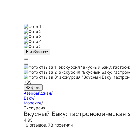
В избранное
+39
42 фото
Азербайджан
/
Баку
/
Морские
/
Экскурсия
Вкусный Баку: гастрономическая 
4,95
19 отзывов
,
73 посетили