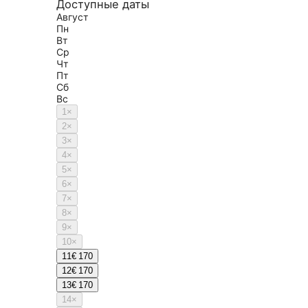
Доступные даты
Август
Пн
Вт
Ср
Чт
Пт
Сб
Вс
1
×
2
×
3
×
4
×
5
×
6
×
7
×
8
×
9
×
10
×
11
€ 170
12
€ 170
13
€ 170
14
×