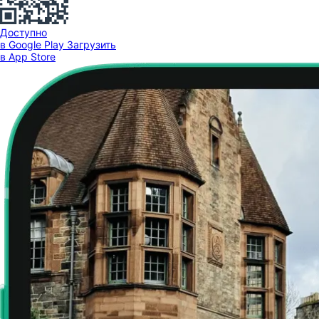
Доступно
в Google Play
Загрузить
в App Store