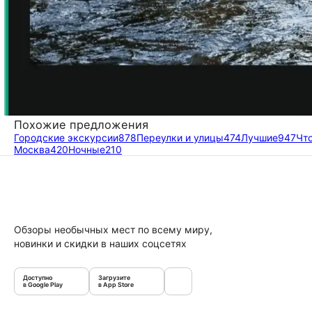
Похожие предложения
Городские экскурсии
878
Переулки и улицы
474
Лучшие
947
Чт
Москва
420
Ночные
210
Обзоры необычных мест по всему миру,
новинки и скидки в наших соцсетях
Доступно
Загрузите
в Google Play
в App Store