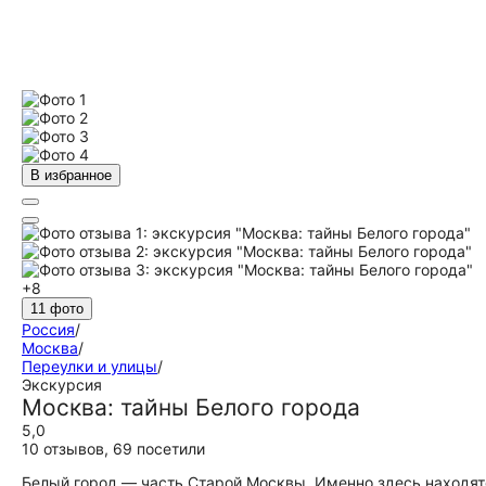
В избранное
+8
11 фото
Россия
/
Москва
/
Переулки и улицы
/
Экскурсия
Москва: тайны Белого города
5,0
10 отзывов
,
69 посетили
Белый город — часть Старой Москвы. Именно здесь находя