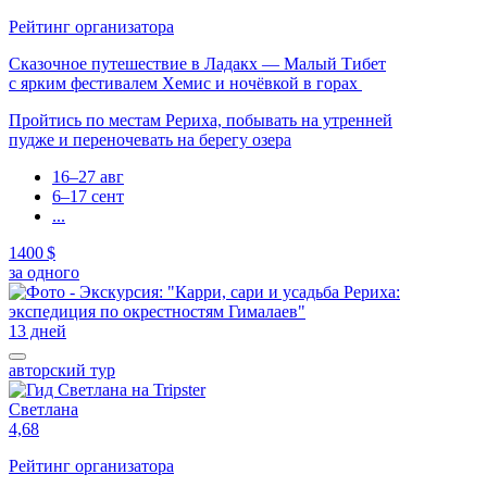
Рейтинг организатора
Сказочное путешествие в Ладакх — Малый Тибет
с ярким фестивалем Хемис и ночёвкой в горах
Пройтись по местам Рериха, побывать на утренней
пудже и переночевать на берегу озера
16–27 авг
6–17 сент
...
1400 $
за одного
13 дней
авторский тур
Светлана
4,68
Рейтинг организатора