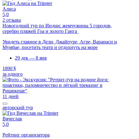
Алиса
5,0
2 отзыва
Новогодний тур по Индии: жемчужины 5 городов,
серебро пляжей Гоа и золото Ганга
Увидеть главное в Дели, Джайпуре, Агре, Варанаси и
Мумбае, посетить театр и отдохнуть на море
29 дек — 8 янв
1890 $
за одного
11 дней
авторский тур
Вячеслав
5,0
Рейтинг организатора