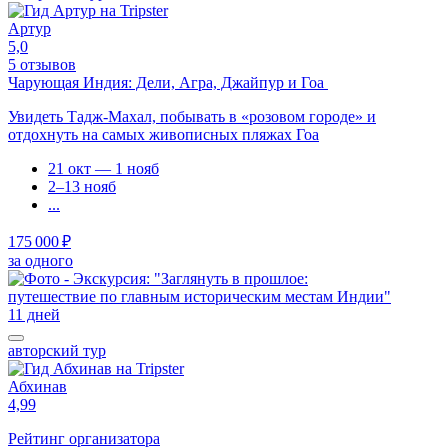
Артур
5,0
5 отзывов
Чарующая Индия: Дели, Агра, Джайпур и Гоа
Увидеть Тадж-Махал, побывать в «розовом городе» и
отдохнуть на самых живописных пляжах Гоа
21 окт — 1 нояб
2–13 нояб
...
175 000 ₽
за одного
11 дней
авторский тур
Абхинав
4,99
Рейтинг организатора