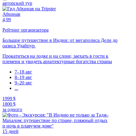
авторский тур
Абхинав
4,99
Рейтинг организатора
Большое путешествие в Индии: от мегаполиса Дели до
оазиса Удайпур
Прокатиться на лодке и на слоне, заехать в гости к
племени и увидеть архитектурные богатства страны
7–18 авг
8–19 авг
9–20 авг
...
1999 $
1800 $
за одного
15 дней