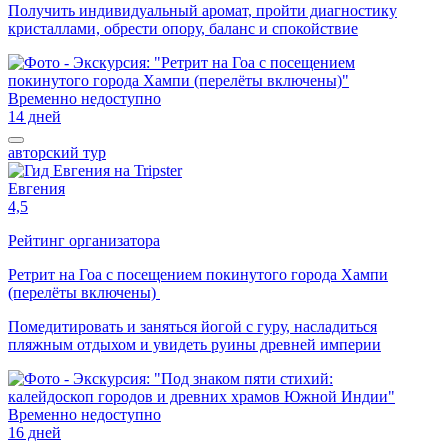
Получить индивидуальный аромат, пройти диагностику
кристаллами, обрести опору, баланс и спокойствие
Временно недоступно
14 дней
авторский тур
Евгения
4,5
Рейтинг организатора
Ретрит на Гоа с посещением покинутого города Хампи
(перелёты включены)
Помедитировать и заняться йогой с гуру, насладиться
пляжным отдыхом и увидеть руины древней империи
Временно недоступно
16 дней