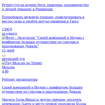
Ретрит-тур на родине йоги: практики, паломничество
и лёгкий треккинг в Ришикеше
Попробовать звуковую терапию, помедитировать в
местах силы и пройти ритуал омовения в Ганге
1300 $
за одного
12 дней
авторский тур
Мохсин
4,89
Рейтинг организатора
Своей компанией в Индию с комфортом: большое
путешествие по городам и празднование Дивали
Увидеть Тадж-Махал и другие святыни, посетить
церемонию Аарти и место первой проповеди Будды