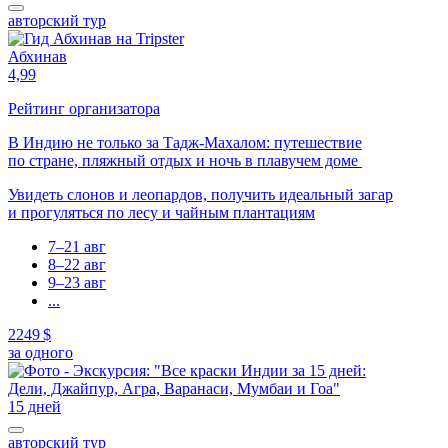
авторский тур
Абхинав
4,99
Рейтинг организатора
В Индию не только за Тадж-Махалом: путешествие
по стране, пляжный отдых и ночь в плавучем доме
Увидеть слонов и леопардов, получить идеальный загар
и прогуляться по лесу и чайным плантациям
7–21 авг
8–22 авг
9–23 авг
...
2249 $
за одного
15 дней
авторский тур