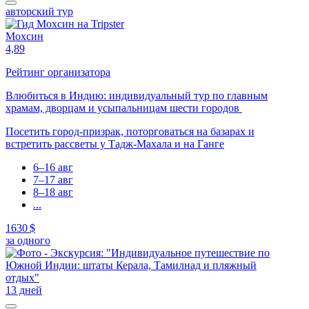
авторский тур
Мохсин
4,89
Рейтинг организатора
Влюбиться в Индию: индивидуальный тур по главным
храмам, дворцам и усыпальницам шести городов
Посетить город-призрак, поторговаться на базарах и
встретить рассветы у Тадж-Махала и на Ганге
6–16 авг
7–17 авг
8–18 авг
...
1630 $
за одного
13 дней