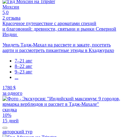
Мохсин
5,0
2 отзыва
Красочное путешествие с ароматами специй
и благовоний: древности, святыни и рынки Северной
Индии
Увидеть Тадж-Махал на рассвете и закате, посетить
аарти и рассмотреть пикантные этюды в Кхаджурахо
7–21 авг
8–22 авг
9–23 авг
...
1780 $
за одного
скидка
10%
15 дней
авторский тур