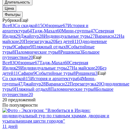
Длительность
Цена
Фильтры
Рубрики
Ещё
Все
83
Со скидкой
15
Обзорные
67
История и
архитектура
64
Тадж-Махал
60
Мини-группы
47
Северная
Индия
29
Джайпур
28
Индивидуальные туры
27
Варанаси
22
На
майские
20
Перезагрузка
20
Без детей
11
Однодневные
туры
9
Сафари
9
Пляжный отдых
8
Событийные
туры
8
Паломнические туры
8
Ришикеш
3
Большое
путешествие
20
Ещё
Все
83
Обзорные
67
Тадж-Махал
60
Северная
Индия
29
Индивидуальные туры
27
На майские
20
Без
детей
11
Сафари
9
Событийные туры
8
Ришикеш
3
Ещё
Со скидкой
15
История и архитектура
64
Мини-
группы
47
Джайпур
28
Варанаси
22
Перезагрузка
20
Однодневные
туры
9
Пляжный отдых
8
Паломнические туры
8
Большое
путешествие
20
20 предложений
По популярности
11 дней