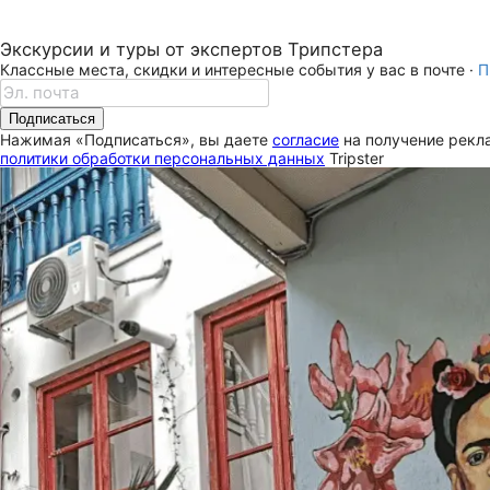
Экскурсии и туры от экспертов Трипстера
Классные места, скидки и интересные события у вас в почте ·
П
Подписаться
Нажимая «Подписаться», вы даете
согласие
на получение рекла
политики обработки персональных данных
Tripster