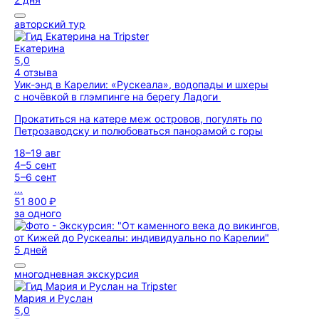
авторский тур
Екатерина
5,0
4 отзыва
Уик-энд в Карелии: «Рускеала», водопады и шхеры
с ночёвкой в глэмпинге на берегу Ладоги
Прокатиться на катере меж островов, погулять по
Петрозаводску и полюбоваться панорамой с горы
18–19 авг
4–5 сент
5–6 сент
...
51 800 ₽
за одного
5 дней
многодневная экскурсия
Мария и Руслан
5,0