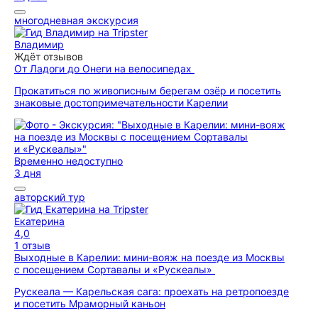
многодневная экскурсия
Владимир
Ждёт отзывов
От Ладоги до Онеги на велосипедах
Прокатиться по живописным берегам озёр и посетить
знаковые достопримечательности Карелии
Временно недоступно
3 дня
авторский тур
Екатерина
4,0
1 отзыв
Выходные в Карелии: мини-вояж на поезде из Москвы
с посещением Сортавалы и «Рускеалы»
Рускеала — Карельская сага: проехать на ретропоезде
и посетить Мраморный каньон