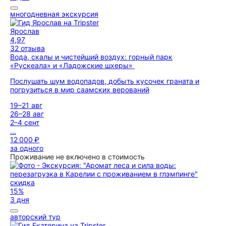
многодневная экскурсия
Ярослав
4,97
32 отзыва
Вода, скалы и чистейший воздух: горный парк
«Рускеала» и «Ладожские шхеры»
Послушать шум водопадов, добыть кусочек граната и
погрузиться в мир саамских верований
19–21 авг
26–28 авг
2–4 сент
...
12 000 ₽
за одного
Проживание не включено в стоимость
скидка
15%
3 дня
авторский тур