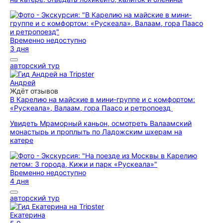
Временно недоступно
3 дня
авторский тур
Андрей
Ждёт отзывов
В Карелию на майские в мини-группе и с комфортом:
«Рускеала», Валаам, гора Паасо и ретропоезд
Увидеть Мраморный каньон, осмотреть Валаамский
монастырь и проплыть по Ладожским шхерам на
катере
Временно недоступно
4 дня
авторский тур
Екатерина