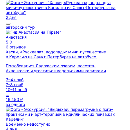
2 дня
авторский тур
Анастасия
5,0
6 отзывов
Хаски, «Рускеала», водопады: мини-путешествие
в Карелию из Санкт-Петербурга на автобусе
Полюбоваться Ладожским озером, посетить
Ахвенкоски и угоститься карельскими калитками
3–4 нояб
7–8 нояб
10–11 нояб
...
16 450 ₽
за одного
Временно недоступно
4 дня