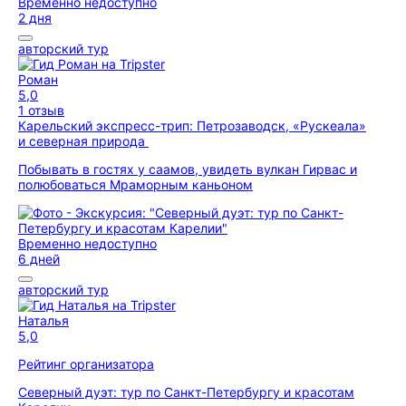
Временно недоступно
2 дня
авторский тур
Роман
5,0
1 отзыв
Карельский экспресс-трип: Петрозаводск, «Рускеала»
и северная природа
Побывать в гостях у саамов, увидеть вулкан Гирвас и
полюбоваться Мраморным каньоном
Временно недоступно
6 дней
авторский тур
Наталья
5,0
Рейтинг организатора
Северный дуэт: тур по Санкт-Петербургу и красотам