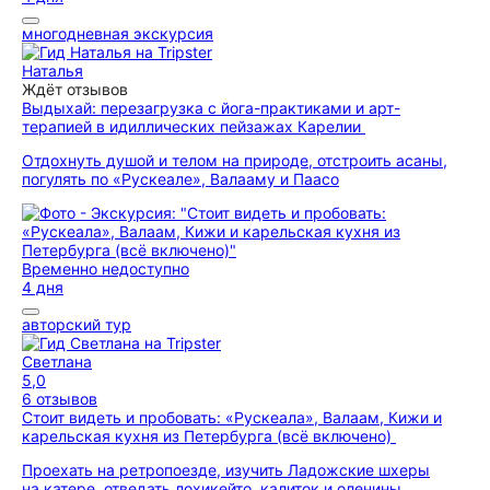
многодневная экскурсия
Наталья
Ждёт отзывов
Выдыхай: перезагрузка с йога-практиками и арт-
терапией в идиллических пейзажах Карелии
Отдохнуть душой и телом на природе, отстроить асаны,
погулять по «Рускеале», Валааму и Паасо
Временно недоступно
4 дня
авторский тур
Светлана
5,0
6 отзывов
Стоит видеть и пробовать: «Рускеала», Валаам, Кижи и
карельская кухня из Петербурга (всё включено)
Проехать на ретропоезде, изучить Ладожские шхеры
на катере, отведать лохикейто, калиток и оленины