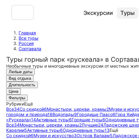
Экскурсии
Туры
Главная
Все туры
Россия
Сортавала
Туры горный парк «рускеала» в Сортава
Необычные туры и многодневные экскурсии от местных жит
Любые даты
Вид отдыха
Длительность
Цена
Фильтры
Рубрики
Ещё
Все
34
Со скидкой
6
Монастыри, церкви, храмы
2
Музеи и иску
городом и природа
18
Водопады
9
Городище Паасо
6
Гора Хийд
«Рускеала»
14
Активные туры
6
Горящие туры
6
Однодневные 
Все
34
Монастыри, церкви, храмы
2
Лучшие
24
Ладожские шхе
Карелии
5
Активные туры
6
Однодневные туры
13
Ещё
Со скидкой
6
Музеи и искусство
3
Остров Валаам
5
Ладожское 