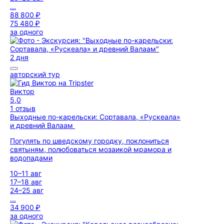
...
88 800 ₽
75 480 ₽
за одного
2 дня
авторский тур
Виктор
5,0
1 отзыв
Выходные по-карельски: Сортавала, «Рускеала»
и древний Валаам
Погулять по шведскому городку, поклониться
святыням, полюбоваться мозаикой мрамора и
водопадами
10–11 авг
17–18 авг
24–25 авг
...
34 900 ₽
за одного