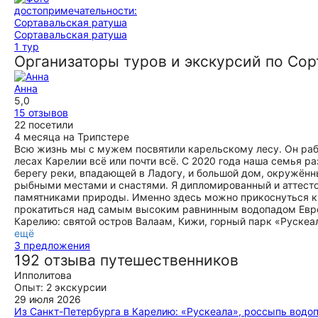
Сортавальская ратуша
1 тур
Организаторы туров и экскурсий по Сор
Анна
5,0
15 отзывов
22 посетили
4 месяца на Трипстере
Всю жизнь мы с мужем посвятили карельскому лесу. Он раб
лесах Карелии всё или почти всё. С 2020 года наша семья р
берегу реки, впадающей в Ладогу, и большой дом, окружён
рыбными местами и снастями. Я дипломированный и аттесто
памятниками природы. Именно здесь можно прикоснуться к 
прокатиться над самым высоким равнинным водопадом Европ
Карелию: святой остров Валаам, Кижи, горный парк «Рускеал
ещё
3 предложения
192 отзыва путешественников
Ипполитова
Опыт: 2 экскурсии
29 июля 2026
Из Санкт-Петербурга в Карелию: «Рускеала», россыпь водо