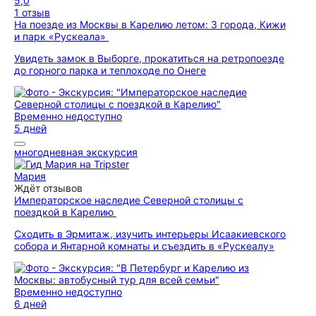
5,0
1 отзыв
На поезде из Москвы в Карелию летом: 3 города, Кижи
и парк «Рускеала»
Увидеть замок в Выборге, прокатиться на ретропоезде
до горного парка и теплоходе по Онеге
Временно недоступно
5 дней
многодневная экскурсия
Мария
Ждёт отзывов
Императорское наследие Северной столицы с
поездкой в Карелию
Сходить в Эрмитаж, изучить интерьеры Исаакиевского
собора и Янтарной комнаты и съездить в «Рускеалу»
Временно недоступно
6 дней