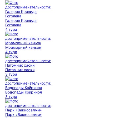
Галерея Кронида
Гоголева
4 тура
Мраморный каньон
4 тура
Питомник хаски
3 тура
Водопады Койриноя
3 тура
Парк «Ваккосалми»