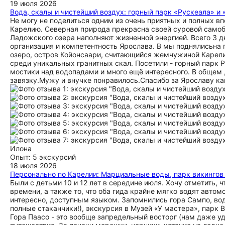
19 июля 2026
Вода, скалы и чистейший воздух: горный парк «Рускеала» 
Не могу не поделиться одним из очень приятных и полных вп
Карелию. Северная природа прекрасна своей суровой самобы
Ладожского озера наполняют жизненной энергией. Всего 3 дн
организация и компетентность Ярослава. В мы поднялисьн
озеро, остров Койонсаари, считающийся жемчужиной Карели
среди уникальных гранитных скал. Посетили - горный парк 
мостики над водопадами и много ещё интересного. В общем ,
завязку.Мужу и внучке понравилось.Спасибо за Ярославу как
Илона
Опыт: 5 экскурсий
18 июля 2026
Персонально по Карелии: Марциальные воды, парк викингов 
Были с детьми 10 и 12 лет в середине июля. Хочу отметить,
времени, а также то, что оба гида крайне мягко водят авт
интересно, доступным языком. Запомнились гора Сампо, вод
полные стаканчики!), экскурсия в Музей «У мастера», парк В
Гора Паасо - это вообще запредельный восторг (нам даже у