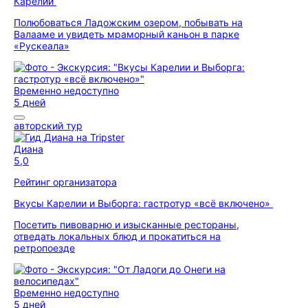
Карелии
Полюбоваться Ладожским озером, побывать на
Валааме и увидеть мраморный каньон в парке
«Рускеала»
Временно недоступно
5 дней
авторский тур
Диана
5,0
Рейтинг организатора
Вкусы Карелии и Выборга: гастротур «всё включено»
Посетить пивоварню и изысканные рестораны,
отведать локальных блюд и прокатиться на
ретропоезде
Временно недоступно
5 дней