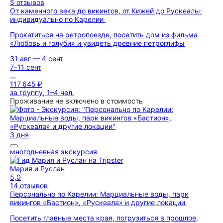
5 отзывов
От каменного века до викингов, от Кижей до Рускеалы:
индивидуально по Карелии
Прокатиться на ретропоезде, посетить дом из фильма
«Любовь и голуби» и увидеть древние петроглифы
31 авг — 4 сент
7–11 сент
...
117 645 ₽
за группу, 1–4 чел.
Проживание не включено в стоимость
3 дня
многодневная экскурсия
Мария и Руслан
5,0
14 отзывов
Персонально по Карелии: Марциальные воды, парк
викингов «Бастион», «Рускеала» и другие локации
Посетить главные места края, погрузиться в прошлое,