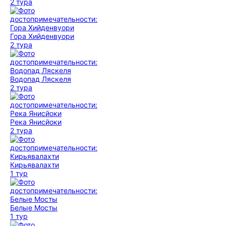
2 тура
Гора Хийденвуори
2 тура
Водопад Ляскеля
2 тура
Река Янисйоки
2 тура
Кирьявалахти
1 тур
Белые Мосты
1 тур