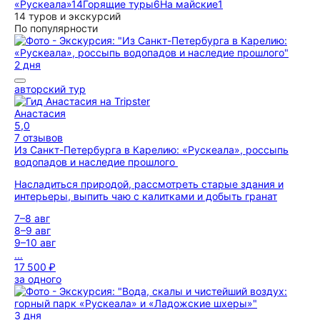
«Рускеала»
14
Горящие туры
6
На майские
1
14 туров и экскурсий
По популярности
2 дня
авторский тур
Анастасия
5,0
7 отзывов
Из Санкт-Петербурга в Карелию: «Рускеала», россыпь
водопадов и наследие прошлого
Насладиться природой, рассмотреть старые здания и
интерьеры, выпить чаю с калитками и добыть гранат
7–8 авг
8–9 авг
9–10 авг
...
17 500 ₽
за одного
3 дня