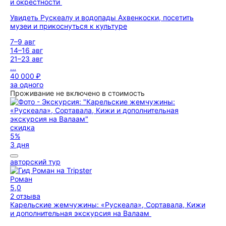
и окрестности
Увидеть Рускеалу и водопады Ахвенкоски, посетить
музеи и прикоснуться к культуре
7–9 авг
14–16 авг
21–23 авг
...
40 000 ₽
за одного
Проживание не включено в стоимость
скидка
5%
3 дня
авторский тур
Роман
5,0
2 отзыва
Карельские жемчужины: «Рускеала», Сортавала, Кижи
и дополнительная экскурсия на Валаам