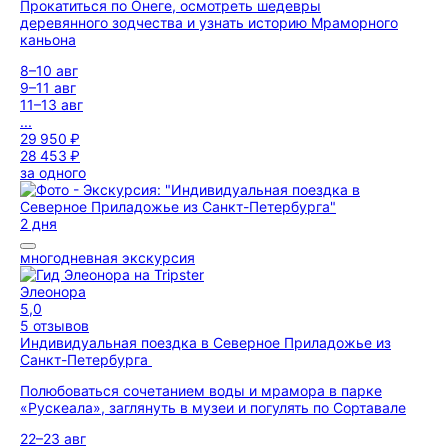
Прокатиться по Онеге, осмотреть шедевры
деревянного зодчества и узнать историю Мраморного
каньона
8–10 авг
9–11 авг
11–13 авг
...
29 950 ₽
28 453 ₽
за одного
2 дня
многодневная экскурсия
Элеонора
5,0
5 отзывов
Индивидуальная поездка в Северное Приладожье из
Санкт-Петербурга
Полюбоваться сочетанием воды и мрамора в парке
«Рускеала», заглянуть в музеи и погулять по Сортавале
22–23 авг