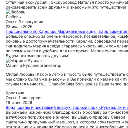
Отличная экскурсия!!! Экскурсовод Наталья просто умничка!
рекомендовать всем друзьям и знакомым это путешествие!
Любовь
Опыт: 3 экскурсии
23 июля 2026
Персонально по Карелии: Марциальные воды, парк викингов 
Большое спасибо за очень интересное, познавательное, ком
основные достопримечательности Карелии, совершили перее
гид-водитель Мария всегда старалась учесть наши пожелани
по возможности в удобное для нас время. Мария очень прия
Будем рекомендовать друзьям!
Мария и Руслан
организатор
Милая Любовь! Как же легко и просто было путешествовать с
мы словно были уже знакомы и Вы приехали к нам не как пут
случается нечасто.... Спасибо Вам большое за Ваше тепло, д
Кристина
Опыт: 1 экскурсия
19 июля 2026
Вода, скалы и чистейший воздух: горный парк «Рускеала» 
Выражаем искреннюю благодарность Ярославу за по-настоя
а глубокое погружение в живую, дышащую природу Севера. С
тщательно продуманный маршрут, в котором сочетаются и зн
эти три дня мы увидели Карелию во всем ее многообразии: о