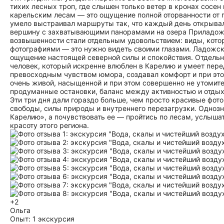
тихих лесных троп, где слышен только ветер в кронах сосен
карельским лесам — это ощущение полной оторванности от г
умело выстраивал маршруты так, что каждый день открывал
вершину с захватывающими панорамами на озера Приладожья
возвышенности стали отдельным удовольствием: виды, кото
фотографиями — это нужно видеть своими глазами. Ладожск
ощущение настоящей северной силы и спокойствия. Отдельно
человек, который искренне влюблен в Карелию и умеет пере
превосходным чувством юмора, создавал комфорт и при эт
очень живой, насыщенной и при этом совершенно не утомите
продуманные остановки, баланс между активностью и отдыхо
Эти три дня дали гораздо больше, чем просто красивые фот
свободы, силы природы и внутреннего перезагрузки. Однозн
Карелию», а почувствовать ее — пройтись по лесам, услыша
красоту этого региона.
+2
Ольга
Опыт: 1 экскурсия