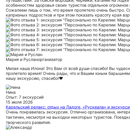
путешествия. За поиски морошки, черники, катание на лодке
особенностям здоровья своих туристов отдельное огромное с
Сожалеем лишь о том, что время пролетело очень быстро. С
капризных подростков и при этом показать красоту края вз
Мария и Руслан
организатор
Милая наша Илона! Это Вам от всей души спасибо! Вы чудес
пролетело время! Очень рады, что и Вашим юным барышням т
нашу экскурсию, спасибо!♥️
Нина
Опыт: 7 экскурсий
15 июля 2026
Карельский релакс: отдых на Ладоге, «Рускеала» и экскурси
Очень понравилась экскурсия. Отлично организована, интер
тактичен, несмотря на выходки некоторых туристов. Поездка
творческого развития.