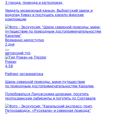
3 города, природа и ретропоезд
Увидеть мраморный каньон, Выборгский замок и
водопад Кивач и послушать карело-финские
композиции
Временно недоступно
2 дня
авторский тур
Роман
4,58
Рейтинг организатора
Шарм северной природы: мини-путешествие
по природным достопримечательностям Карелии
Полюбоваться Ладожскими шхерами, посетить
протосаамские лабиринты и погулять по Сортавале