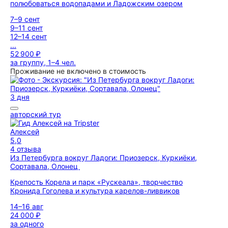
полюбоваться водопадами и Ладожским озером
7–9 сент
9–11 сент
12–14 сент
...
52 900 ₽
за группу, 1–4 чел.
Проживание не включено в стоимость
3 дня
авторский тур
Алексей
5,0
4 отзыва
Из Петербурга вокруг Ладоги: Приозерск, Куркиёки,
Сортавала, Олонец
Крепость Корела и парк «Рускеала», творчество
Кронида Гоголева и культура карелов-ливвиков
14–16 авг
24 000 ₽
за одного