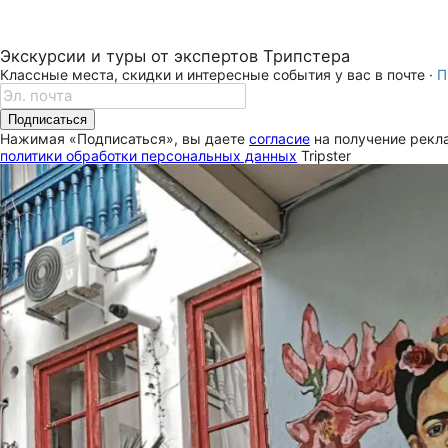
Экскурсии и туры от экспертов Трипстера
Классные места, скидки и интересные события у вас в почте ·
П
Подписаться
Нажимая «Подписаться», вы даете
согласие
на получение рекла
политики обработки персональных данных
Tripster