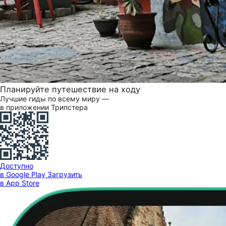
Планируйте путешествие на ходу
Лучшие гиды по всему миру —
в приложении Трипстера
Доступно
в Google Play
Загрузить
в App Store