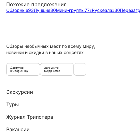
Похожие предложения
Обзорные
93
Лучшие
80
Мини-группы
77
«Рускеала»
30
Перезагр
Обзоры необычных мест по всему миру,
новинки и скидки в наших соцсетях
Доступно
Загрузите
в Google Play
в App Store
Экскурсии
Туры
Журнал Трипстера
Вакансии