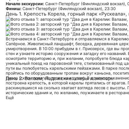
Начало экскурсии:
Санкт-Петербург (Финляндский вокзал), 
Финиш:
Санкт-Петербург (Финляндский вокзал), 23:30
День 1. Крепость Корела, горный парк «Рускеала»,
Встречаемся в Санкт-Петербурге и отправляемся в Карелию
Сапёрное. Живописный ландшафт, беседка, деревянная церк
умиротворения. В 10:00 прибудем в г. Приозерск, где вы пр
стен и узнаете историю сооружения и загадку его названий.
осмотрите территорию и, при желании, попробуете блюда каре
уникальный поезд на паровозной тяге, стилизованный под ц
пути вы полюбуетесь карельскими пейзажами. В парке после
пройтись по оборудованным тропам вокруг каньона, посетит
Паасо (склон пологий, тропа не крутая). В древности камен
День 2. Валаам, Ладожские шхеры и экопарк
построена крепость, в которой карелы прятались от врагов.
раскинувшихся на сколько хватает взгляда лесов с высоты. 
исторические здания и, по желанию, поужинаете в ресторане 
Ещё