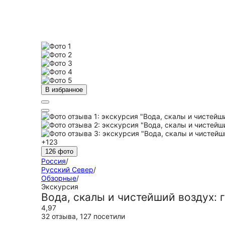
В избранное
+123
126 фото
Россия
/
Русский Север
/
Обзорные
/
Экскурсия
Вода, скалы и чистейший воздух:
4,97
32 отзыва
,
127 посетили