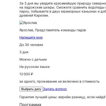
За 3 дня вы увидите красивейшую природу северно
на ладожские шхеры. Сможете сравнить водопады ю
парку, побываете в двух мраморных каньонах и доб
древней Карелии.
Ярослав,
Представитель команды гидов
Напишите мне
До 30 человек
3 дня
Можно с детьми
На русском языке
12 000 ₽
за одного, проживание не включено в стоимость
Задать вопрос
Выбрать дату
Гарантия лучшей цены: вернём разницу, если найд
Программа