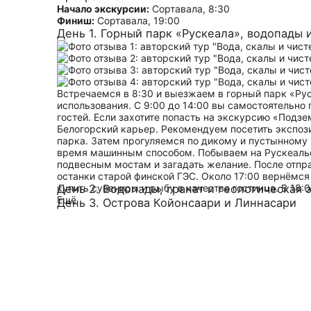
Начало экскурсии:
Сортавала, 8:30
Финиш:
Сортавала, 19:00
День 1. Горный парк «Рускеала», водопады 
Встречаемся в 8:30 и выезжаем в горный парк «Ру
использования. С 9:00 до 14:00 вы самостоятельно 
гостей. Если захотите попасть на экскурсию «Подз
Белогорский карьер. Рекомендуем посетить экспози
парка. Затем прогуляемся по дикому и пустынному 
время машинным способом. Побываем на Рускеальск
подвесным мостам и загадать желание. После отпр
останки старой финской ГЭС. Около 17:00 вернёмся
купить сувениры и рыбу в качестве гостинца. В 18:0
День 2. Водопады, гранат и геологическая 
Ещё
День 3. Острова Койонсаари и Линнасари