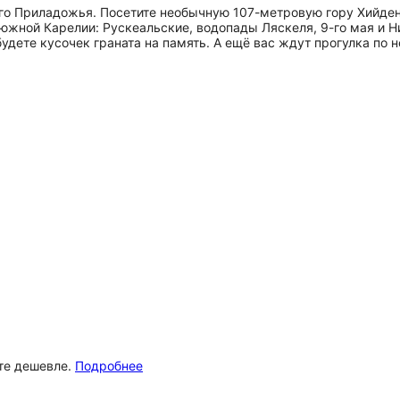
го Приладожья. Посетите необычную 107-метровую гору Хийде
жной Карелии: Рускеальские, водопады Ляскеля, 9-го мая и Н
удете кусочек граната на память. А ещё вас ждут прогулка по
ёте дешевле.
Подробнее