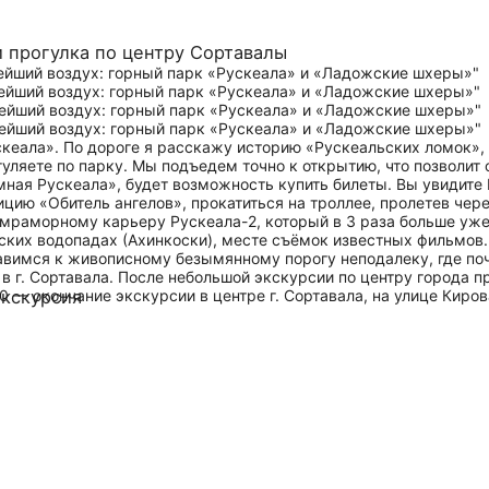
и прогулка по центру Сортавалы
скеала». По дороге я расскажу историю «Рускеальских ломок»,
гуляете по парку. Мы подъедем точно к открытию, что позволит
емная Рускеала», будет возможность купить билеты. Вы увидит
цию «Обитель ангелов», прокатиться на троллее, пролетев чере
мраморному карьеру Рускеала-2, который в 3 раза больше уже 
их водопадах (Ахинкоски), месте съёмок известных фильмов. 
авимся к живописному безымянному порогу неподалеку, где поч
 в г. Сортавала. После небольшой экскурсии по центру города 
0 — окончание экскурсии в центре г. Сортавала, на улице Киров
экскурсия