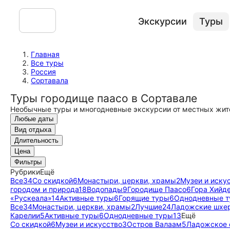
Экскурсии
Туры
Главная
Все туры
Россия
Сортавала
Туры городище паасо в Сортавале
Необычные туры и многодневные экскурсии от местных жит
Любые даты
Вид отдыха
Длительность
Цена
Фильтры
Рубрики
Ещё
Все
34
Со скидкой
6
Монастыри, церкви, храмы
2
Музеи и иску
городом и природа
18
Водопады
9
Городище Паасо
6
Гора Хийд
«Рускеала»
14
Активные туры
6
Горящие туры
6
Однодневные 
Все
34
Монастыри, церкви, храмы
2
Лучшие
24
Ладожские шхе
Карелии
5
Активные туры
6
Однодневные туры
13
Ещё
Со скидкой
6
Музеи и искусство
3
Остров Валаам
5
Ладожское 