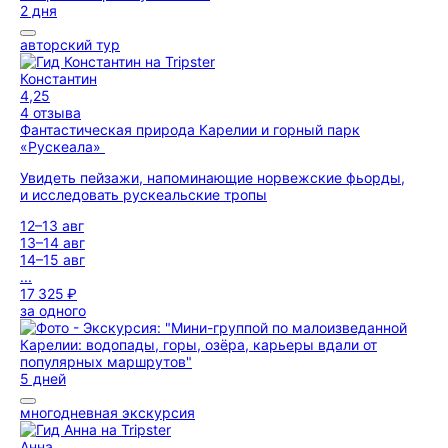
2 дня
авторский тур
Константин
4,25
4 отзыва
Фантастическая природа Карелии и горный парк
«Рускеала»
Увидеть пейзажи, напоминающие норвежские фьорды,
и исследовать рускеальские тропы
12–13 авг
13–14 авг
14–15 авг
...
17 325 ₽
за одного
5 дней
многодневная экскурсия
Анна