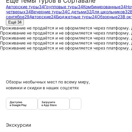
Ещё темы туров в Сортавале
Авторские туры
34
Групповые туры
34
Комбинированные
34
Но
четверых
34
Вечерние туры
34
С детьми
32
Для школьников
32
сентябре
29
Авторские
24
Бюджетные туры
24
Обзорные
23
В ок
Ещё 34
Проживание не продаётся и не оформляется через платформу.
Проживание не продаётся и не оформляется через платформу.
Проживание не продаётся и не оформляется через платформу.
Проживание не продаётся и не оформляется через платформу.
Проживание не продаётся и не оформляется через платформу.
Обзоры необычных мест по всему миру,
новинки и скидки в наших соцсетях
Доступно
Загрузите
в Google Play
в App Store
Экскурсии