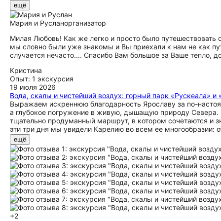
ещё
Мария и Руслан
организатор
Милая Любовь! Как же легко и просто было путешествовать с
мы словно были уже знакомы и Вы приехали к нам не как пут
случается нечасто.... Спасибо Вам большое за Ваше тепло, д
Кристина
Опыт: 1 экскурсия
19 июля 2026
Вода, скалы и чистейший воздух: горный парк «Рускеала» 
Выражаем искреннюю благодарность Ярославу за по-настоя
а глубокое погружение в живую, дышащую природу Севера. С
тщательно продуманный маршрут, в котором сочетаются и зн
эти три дня мы увидели Карелию во всем ее многообразии: о
тихих лесных троп, где слышен только ветер в кронах сосен
ещё
карельским лесам — это ощущение полной оторванности от г
умело выстраивал маршруты так, что каждый день открывал
вершину с захватывающими панорамами на озера Приладожья
возвышенности стали отдельным удовольствием: виды, кото
фотографиями — это нужно видеть своими глазами. Ладожск
ощущение настоящей северной силы и спокойствия. Отдельно
человек, который искренне влюблен в Карелию и умеет пере
превосходным чувством юмора, создавал комфорт и при эт
очень живой, насыщенной и при этом совершенно не утомите
+2