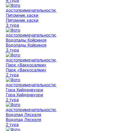
4 тура
Питомник хаски
3 тура
Водопады Койриноя
3 тура
Парк «Ваккосалми»
2 тура
Гора Хийденвуори
2 тура
Водопад Ляскеля
2 тура