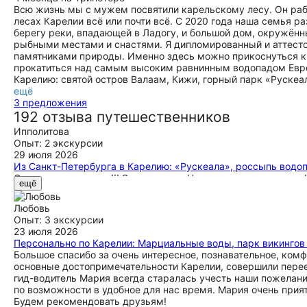
Всю жизнь мы с мужем посвятили карельскому лесу. Он раб
лесах Карелии всё или почти всё. С 2020 года наша семья р
берегу реки, впадающей в Ладогу, и большой дом, окружён
рыбными местами и снастями. Я дипломированный и аттесто
памятниками природы. Именно здесь можно прикоснуться к 
прокатиться над самым высоким равнинным водопадом Европ
Карелию: святой остров Валаам, Кижи, горный парк «Рускеал
ещё
3 предложения
192 отзыва путешественников
Ипполитова
Опыт: 2 экскурсии
29 июля 2026
Из Санкт-Петербурга в Карелию: «Рускеала», россыпь водо
Отличная экскурсия!!! Экскурсовод Наталья просто умничка!
ещё
рекомендовать всем друзьям и знакомым это путешествие!
Любовь
Опыт: 3 экскурсии
23 июля 2026
Персонально по Карелии: Марциальные воды, парк викингов 
Большое спасибо за очень интересное, познавательное, ком
основные достопримечательности Карелии, совершили перее
гид-водитель Мария всегда старалась учесть наши пожелани
по возможности в удобное для нас время. Мария очень прия
Будем рекомендовать друзьям!