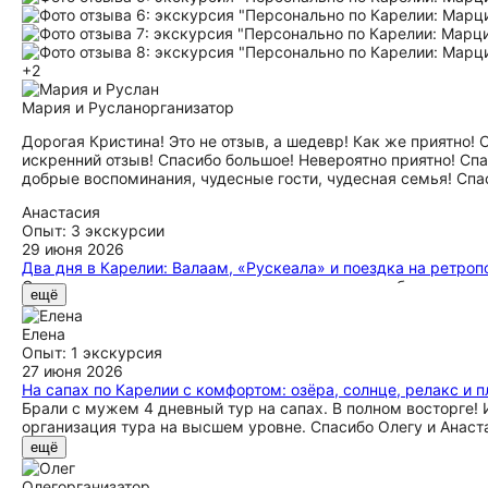
+2
Мария и Руслан
организатор
Дорогая Кристина! Это не отзыв, а шедевр! Как же приятно! 
искренний отзыв! Спасибо большое! Невероятно приятно! Спа
добрые воспоминания, чудесные гости, чудесная семья! Спа
Анастасия
Опыт: 3 экскурсии
29 июня 2026
Два дня в Карелии: Валаам, «Рускеала» и поездка на ретроп
С радостью хочется поделиться впечатлениями об одном из
ещё
силы,уезжать не хотелось вовсе,но не только природная ес
роль сыграла организация данной поездки!! Елене огромны
Елена
маршрута,остановки,рассказы- то,как она знает историю,ме
Опыт: 1 экскурсия
слушать можно было бесконечно!! спасибо большое Андрею
27 июня 2026
редко оставляю отзывы,но тут хочется прокричать на весь 
На сапах по Карелии с комфортом: озёра, солнце, релакс и 
обязательно еще увидимся :))
Брали с мужем 4 дневный тур на сапах. В полном восторге! 
организация тура на высшем уровне. Спасибо Олегу и Анаст
ещё
Олег
организатор