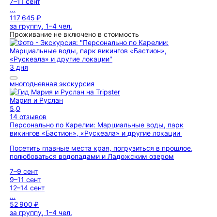
7–11 сент
...
117 645 ₽
за группу, 1–4 чел.
Проживание не включено в стоимость
3 дня
многодневная экскурсия
Мария и Руслан
5,0
14 отзывов
Персонально по Карелии: Марциальные воды, парк
викингов «Бастион», «Рускеала» и другие локации
Посетить главные места края, погрузиться в прошлое,
полюбоваться водопадами и Ладожским озером
7–9 сент
9–11 сент
12–14 сент
...
52 900 ₽
за группу, 1–4 чел.