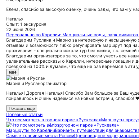
Елена, спасибо за высокую оценку, очень рады, что вам у н
Наталья
Опыт: 1 экскурсия
22 июня 2026
Персонально по Карелии: Марциальные воды, парк викингов 
Благодарим Руслана и Марию за интересную и насыщенную э
отзывам и возможности гибко регулировать маршрут под на
проживания - специально искали тур без жилья, т.к. семьей
Благодарим организаторов за то, что смогли учесть все наши
увлекательные рассказы о Карелии, интересные локации и 
поездкой на 100% и думаем, что еще не раз вернемся в эти 
ещё
Мария и Руслан
организатор
Наталья! Дорогая Наталья! Спасибо Вам большое за Ваш чуде
понравилось и очень надеемся на новые встречи, спасибо! ♥
Показать ещё
Полезные статьи
Что посмотреть в горном парке «Рускеала»
Маршруты прогулок
Маршруты по Карелии
Варианты путешествий для знакомства
Самые красивые места России
Пресноводное море, марсиан