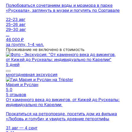
Полюбоваться сочетанием воды и мрамора в парке
«Рускеала», заглянуть в музеи и погулять по Сортавале
22–23 авг
25–26 авг
29–30 авг
...
46 000 ₽
за группу, 1–4 чел.
Проживание не включено в стоимость
5 дней
многодневная экскурсия
Мария и Руслан
5,0
5 отзывов
От каменного века до викингов, от Кижей до Рускеалы:
индивидуально по Карелии
Прокатиться на ретропоезде, посетить дом из фильма
«Любовь и голуби» и увидеть древние петроглифы
31 авг — 4 сент