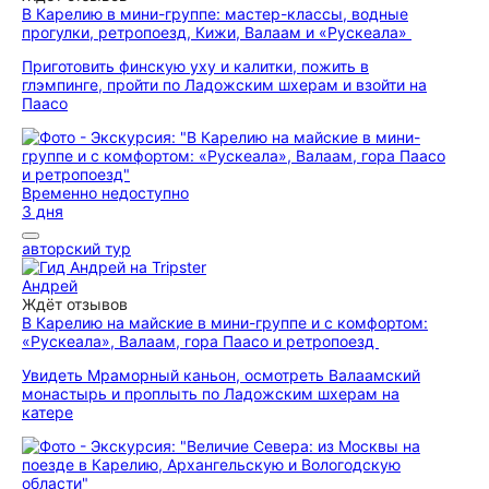
В Карелию в мини-группе: мастер-классы, водные
прогулки, ретропоезд, Кижи, Валаам и «Рускеала»
Приготовить финскую уху и калитки, пожить в
глэмпинге, пройти по Ладожским шхерам и взойти на
Паасо
Временно недоступно
3 дня
авторский тур
Андрей
Ждёт отзывов
В Карелию на майские в мини-группе и с комфортом:
«Рускеала», Валаам, гора Паасо и ретропоезд
Увидеть Мраморный каньон, осмотреть Валаамский
монастырь и проплыть по Ладожским шхерам на
катере