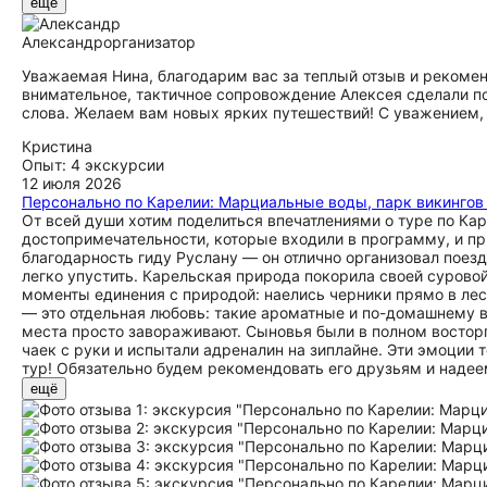
ещё
Александр
организатор
Уважаемая Нина, благодарим вас за теплый отзыв и рекомен
внимательное, тактичное сопровождение Алексея сделали п
слова. Желаем вам новых ярких путешествий! С уважением
Кристина
Опыт: 4 экскурсии
12 июля 2026
Персонально по Карелии: Марциальные воды, парк викингов 
От всей души хотим поделиться впечатлениями о туре по Кар
достопримечательности, которые входили в программу, и п
благодарность гиду Руслану — он отлично организовал поезд
легко упустить. Карельская природа покорила своей сурово
моменты единения с природой: наелись черники прямо в ле
— это отдельная любовь: такие ароматные и по-домашнему в
места просто завораживают. Сыновья были в полном восторге
чаек с руки и испытали адреналин на зиплайне. Эти эмоции 
тур! Обязательно будем рекомендовать его друзьям и надее
ещё