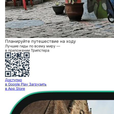
Планируйте путешествие на ходу
Лучшие гиды по всему миру —
в приложении Трипстера
Доступно
в Google Play
Загрузить
в App Store