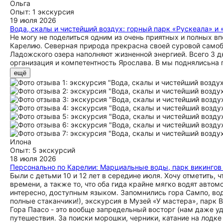
продуманные остановки, баланс между активностью и отдыхо
Ольга
Эти три дня дали гораздо больше, чем просто красивые фот
Опыт: 1 экскурсия
свободы, силы природы и внутреннего перезагрузки. Однозн
19 июля 2026
Карелию», а почувствовать ее — пройтись по лесам, услыша
Вода, скалы и чистейший воздух: горный парк «Рускеала» 
красоту этого региона.
Не могу не поделиться одним из очень приятных и полных вп
Карелию. Северная природа прекрасна своей суровой самобы
Ладожского озера наполняют жизненной энергией. Всего 3 дн
организация и компетентность Ярослава. В мы поднялисьн
озеро, остров Койонсаари, считающийся жемчужиной Карели
ещё
среди уникальных гранитных скал. Посетили - горный парк 
мостики над водопадами и много ещё интересного. В общем ,
завязку.Мужу и внучке понравилось.Спасибо за Ярославу как
Илона
Опыт: 5 экскурсий
18 июля 2026
Персонально по Карелии: Марциальные воды, парк викингов 
Были с детьми 10 и 12 лет в середине июля. Хочу отметить,
времени, а также то, что оба гида крайне мягко водят авт
интересно, доступным языком. Запомнились гора Сампо, вод
полные стаканчики!), экскурсия в Музей «У мастера», парк В
Гора Паасо - это вообще запредельный восторг (нам даже у
путешествия. За поиски морошки, черники, катание на лодке