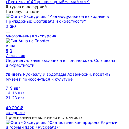
«Рускеала»
14
Горящие туры
6
На майские
1
6 туров и экскурсий
По популярности
3 дня
многодневная экскурсия
Анна
5,0
7 отзывов
Индивидуальные выходные в Приладожье: Сортавала
и окрестности
Увидеть Рускеалу и водопады Ахвенкоски, посетить
музеи и прикоснуться к культуре
7–9 авг
14–16 авг
21–23 авг
...
40 000 ₽
за одного
Проживание не включено в стоимость