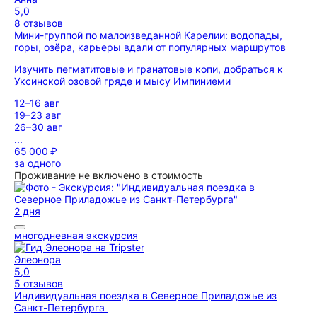
5,0
8 отзывов
Мини-группой по малоизведанной Карелии: водопады,
горы, озёра, карьеры вдали от популярных маршрутов
Изучить пегматитовые и гранатовые копи, добраться к
Уксинской озовой гряде и мысу Импиниеми
12–16 авг
19–23 авг
26–30 авг
...
65 000 ₽
за одного
Проживание не включено в стоимость
2 дня
многодневная экскурсия
Элеонора
5,0
5 отзывов
Индивидуальная поездка в Северное Приладожье из
Санкт-Петербурга