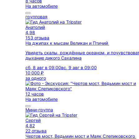
8 часов
На автомобиле
групповая
Анатолий
4,98
153 отзыва
На джипах к мысам Великан и Птичий
Увидеть скалы, рождённые океаном, и почувствова
дыхание дикого Сахалина
сб, 8 авг в 09:00
вс, 9 авг в 09:00
10 000 ₽
за одного
12 часов
На автомобиле
Мини-группа
Сергей
4,82
22 отзыва
Чертов мост, Ведьмин мост и Маяк Слепиковского