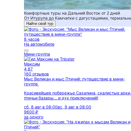
Комфортные туры на Дальний Восток от 2 дней
От Итурупа до Камчатки с дегустациями, термальн
Найти свой тур
8 часов
На автомобиле
Мини-группа
Максим
4,87
160 отзывов
Мыс Великан и мыс Птичий: путешествие в мини-
группе
Красивейшее побережье Сахалина, скалистые арки
птичьи базары... и дух приключений!
сб, 8 авг в 08:00
вс, 9 авг в 08:00
9600 ₽
за одного