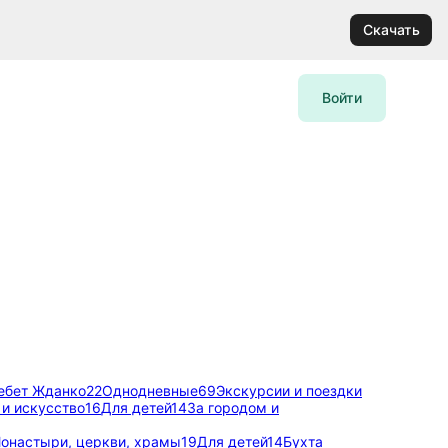
Скачать
Войти
ебет Жданко
22
Однодневные
69
Экскурсии и поездки
 и искусство
16
Для детей
14
За городом и
онастыри, церкви, храмы
19
Для детей
14
Бухта