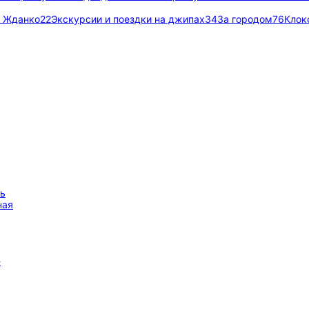
т Жданко
22
Экскурсии и поездки на джипах
34
За городом
76
Клок
ть
ная