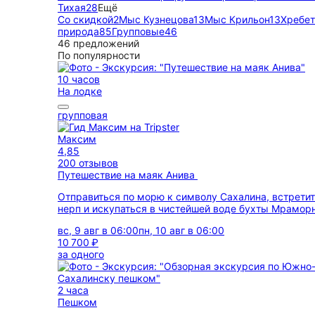
Тихая
28
Ещё
Со скидкой
2
Мыс Кузнецова
13
Мыс Крильон
13
Хребе
природа
85
Групповые
46
46 предложений
По популярности
10 часов
На лодке
групповая
Максим
4,85
200 отзывов
Путешествие на маяк Анива
Отправиться по морю к символу Сахалина, встрети
нерп и искупаться в чистейшей воде бухты Мрамор
вс, 9 авг в 06:00
пн, 10 авг в 06:00
10 700 ₽
за одного
2 часа
Пешком