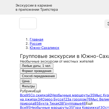
Экскурсии в кармане
в приложении Трипстера
Главная
Россия
Южно-Сахалинск
Групповые экскурсии в Южно-Сах
Необычные экскурсии от местных жителей
Любые даты, 1 чел.
Формат проведения
Способ передвижения
Цена
Фильтры
Рубрики
Ещё
Все
95
Со скидкой
2
Необычные маршруты
35
Мыс Куз
на джипах
34
Озеро Буссе
12
За городом
76
Мыс Вели
природа
85
Бухта Тихая
28
Групповые
46
Ещё
Все
95
Необычные маршруты
35
Гора Коврижка
13
Ост