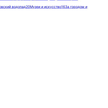
овский водопад
20
Музеи и искусство
16
За городом и