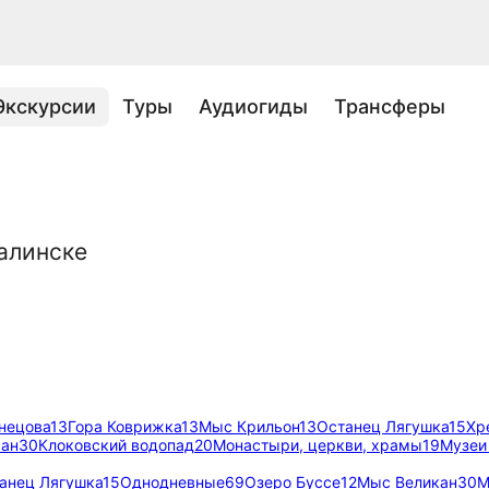
Экскурсии
Туры
Аудиогиды
Трансферы
алинске
нецова
13
Гора Коврижка
13
Мыс Крильон
13
Останец Лягушка
15
Хр
кан
30
Клоковский водопад
20
Монастыри, церкви, храмы
19
Музеи
анец Лягушка
15
Однодневные
69
Озеро Буссе
12
Мыс Великан
30
М