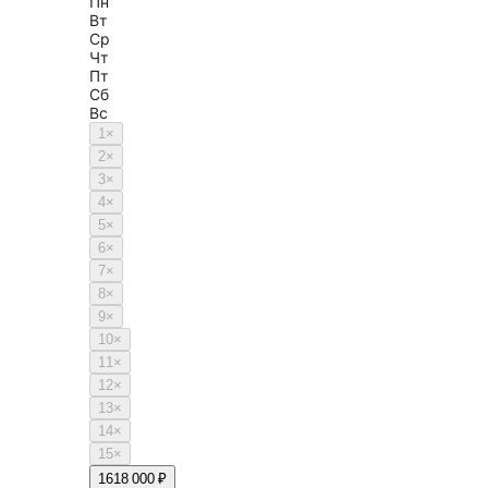
Пн
Вт
Ср
Чт
Пт
Сб
Вс
1
×
2
×
3
×
4
×
5
×
6
×
7
×
8
×
9
×
10
×
11
×
12
×
13
×
14
×
15
×
16
18 000 ₽