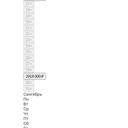
17
×
18
×
19
×
20
×
21
×
22
×
23
×
24
×
25
×
26
×
27
×
28
×
29
18 000 ₽
30
×
31
×
Сентябрь
Пн
Вт
Ср
Чт
Пт
Сб