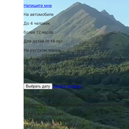
Напишите мне
На автомобиле
До 4 человек
более 12 часов
Для детей от 14 лет
На русском языке
Групповой формат. С вами будут другие участники
18 000 ₽
за одного
Задать вопрос
Выбрать дату
Гарантия лучшей цены: вернём разницу, если найд
Моментальное бронирование без ожидания ответа г
Что вас ожидает
Примерный тайминг
Организационные детали