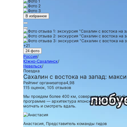
В избранное
+21
24 фото
Россия
/
Южно-Сахалинск
/
Невельск
/
Поездка
Сахалин с востока на запад: макси
Рейтинг организатора
4,98
115 оценок
,
105 отзывов
Мы проедем более 400 км, совершим переход от Ох
программе — архитектура японского периода, живоп
молчать и смотреть вдаль.
Анастасия,
Представитель команды гидов