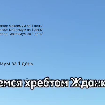
мум за 1 день
отского моря к Татарскому проливу, увидим десятки мест, не 
исные бухты и скалы, посёлки и рынки, пикник с красной рыбко