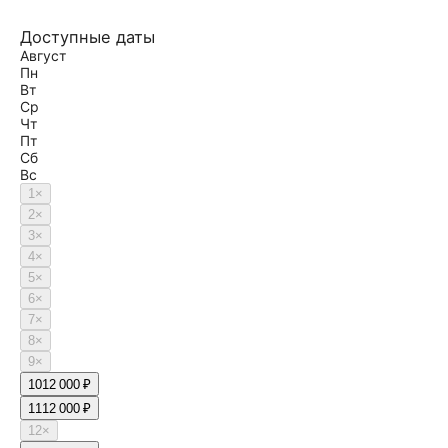
Доступные даты
Август
Пн
Вт
Ср
Чт
Пт
Сб
Вс
1
×
2
×
3
×
4
×
5
×
6
×
7
×
8
×
9
×
10
12 000 ₽
11
12 000 ₽
12
×