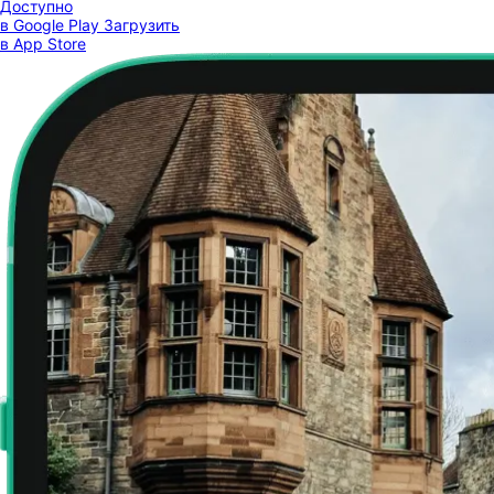
Доступно
в Google Play
Загрузить
в App Store