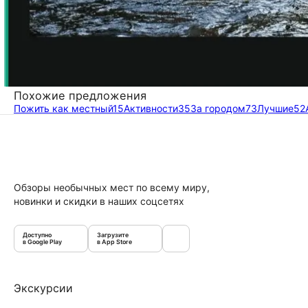
Похожие предложения
Пожить как местный
15
Активности
35
За городом
73
Лучшие
52
Обзоры необычных мест по всему миру,
новинки и скидки в наших соцсетях
Доступно
Загрузите
в Google Play
в App Store
Экскурсии