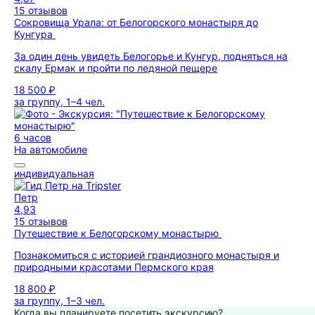
15 отзывов
Сокровища Урала: от Белогорского монастыря до
Кунгура
За один день увидеть Белогорье и Кунгур, подняться на
скалу Ермак и пройти по ледяной пещере
18 500 ₽
за группу, 1–4 чел.
6 часов
На автомобиле
индивидуальная
Петр
4,93
15 отзывов
Путешествие к Белогорскому монастырю
Познакомиться с историей грандиозного монастыря и
природными красотами Пермского края
18 800 ₽
за группу, 1–3 чел.
Когда вы планируете посетить экскурсию?