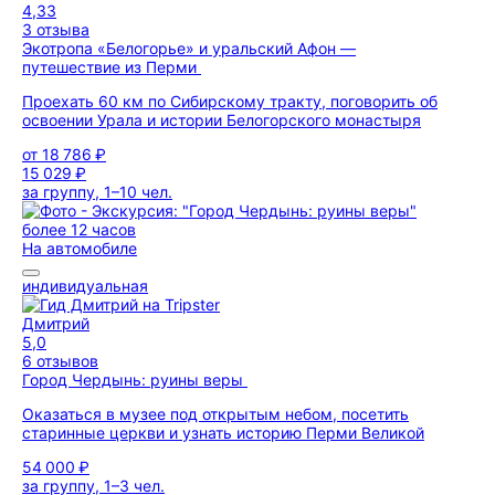
4,33
3 отзыва
Экотропа «Белогорье» и уральский Афон —
путешествие из Перми
Проехать 60 км по Сибирскому тракту, поговорить об
освоении Урала и истории Белогорского монастыря
от
18 786 ₽
15 029 ₽
за группу, 1–10 чел.
более 12 часов
На автомобиле
индивидуальная
Дмитрий
5,0
6 отзывов
Город Чердынь: руины веры
Оказаться в музее под открытым небом, посетить
старинные церкви и узнать историю Перми Великой
54 000 ₽
за группу, 1–3 чел.