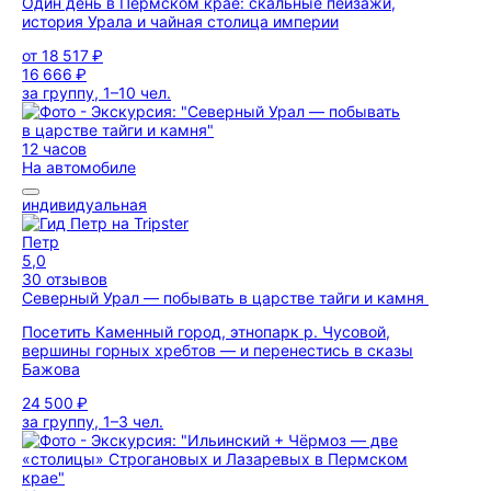
Один день в Пермском крае: скальные пейзажи,
история Урала и чайная столица империи
от
18 517 ₽
16 666 ₽
за группу, 1–10 чел.
12 часов
На автомобиле
индивидуальная
Петр
5,0
30 отзывов
Северный Урал — побывать в царстве тайги и камня
Посетить Каменный город, этнопарк р. Чусовой,
вершины горных хребтов — и перенестись в сказы
Бажова
24 500 ₽
за группу, 1–3 чел.