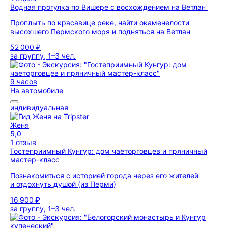
Водная прогулка по Вишере с восхождением на Ветлан
Проплыть по красавице реке, найти окаменелости
высохшего Пермского моря и подняться на Ветлан
52 000 ₽
за группу, 1–3 чел.
9 часов
На автомобиле
индивидуальная
Женя
5,0
1 отзыв
Гостеприимный Кунгур: дом чаеторговцев и пряничный
мастер-класс
Познакомиться с историей города через его жителей
и отдохнуть душой (из Перми)
16 900 ₽
за группу, 1–3 чел.