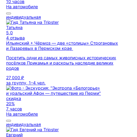
10 часов
На автомобиле
индивидуальная
Татьяна
5,0
4 отзыва
Ильинский + Чёрмоз — две «столицы» Строгановых
и Лазаревых в Пермском крае
Посетить одни из самых живописных исторических
посёлков Прикамья и раскрыть наследие великих
родов
27 000 ₽
за группу, 1–4 чел.
скидка
20%
7 часов
На автомобиле
индивидуальная
Евгений