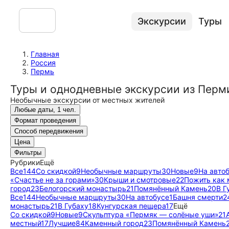
Экскурсии
Туры
Главная
Россия
Пермь
Туры и однодневные экскурсии из Перм
Необычные экскурсии от местных жителей
Любые даты, 1 чел.
Формат проведения
Способ передвижения
Цена
Фильтры
Рубрики
Ещё
Все
144
Со скидкой
9
Необычные маршруты
30
Новые
9
На авто
«Счастье не за горами»
30
Крыши и смотровые
22
Пожить как 
город
23
Белогорский монастырь
21
Помянённый Камень
20
В Г
Все
144
Необычные маршруты
30
На автобусе
1
Башня смерти
2
монастырь
21
В Губаху
18
Кунгурская пещера
17
Ещё
Со скидкой
9
Новые
9
Скульптура «Пермяк — солёные уши»
21
местный
17
Лучшие
84
Каменный город
23
Помянённый Камень