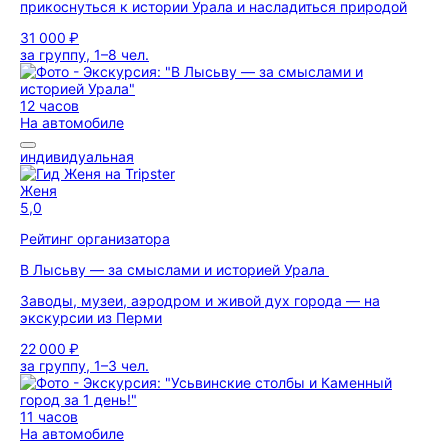
прикоснуться к истории Урала и насладиться природой
31 000 ₽
за группу, 1–8 чел.
12 часов
На автомобиле
индивидуальная
Женя
5,0
Рейтинг организатора
В Лысьву — за смыслами и историей Урала
Заводы, музеи, аэродром и живой дух города — на
экскурсии из Перми
22 000 ₽
за группу, 1–3 чел.
11 часов
На автомобиле