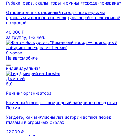
Губаха: река, скалы, горы и руины «города-призрака»
Отправиться в старинный город с шахтёрским
прошлым и полюбоваться окружающей его сказочной
природой
40 000 ₽
за группу, 1–3 чел.
9 часов
На автомобиле
индивидуальная
Дмитрий
5,0
Рейтинг организатора
Каменный город — природный лабиринт: поездка из
Перми
Увидеть, как миллионы лет истории встают перед
глазами в огромных скалах
22 000 ₽