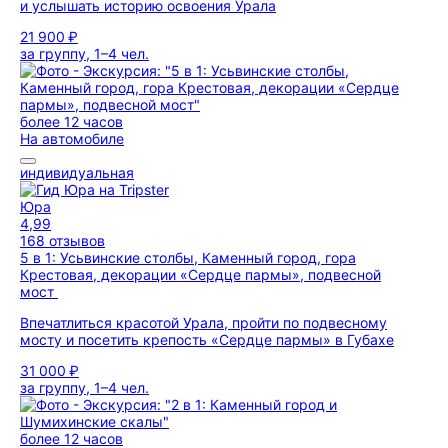
и услышать историю освоения Урала
21 900 ₽
за группу, 1–4 чел.
более 12 часов
На автомобиле
индивидуальная
Юра
4,99
168 отзывов
5 в 1: Усьвинские столбы, Каменный город, гора
Крестовая, декорации «Сердце пармы», подвесной
мост
Впечатлиться красотой Урала, пройти по подвесному
мосту и посетить крепость «Сердце пармы» в Губахе
31 000 ₽
за группу, 1–4 чел.
более 12 часов