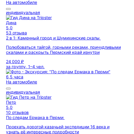
На автомобиле
индивидуальная
Дина
5,0
53 отзыва
2 в 1: Каменный город и Шумихинские скалы
Полюбоваться тайгой, горными реками, причудливыми
скалами и раскрыть Пермский край изнутри
24 000 ₽
за группу, 1–4 чел.
6,5 часа
На автомобиле
индивидуальная
Петр
5,0
10 отзывов
По следам Ермака в Перми
Проехать дорогой казачьей экспедиции 16 века и
узнать её интересные подробности