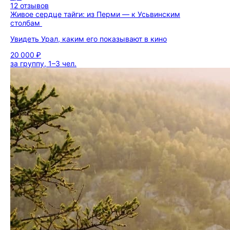
12 отзывов
Живое сердце тайги: из Перми — к Усьвинским
столбам
Увидеть Урал, каким его показывают в кино
20 000 ₽
за группу, 1–3 чел.