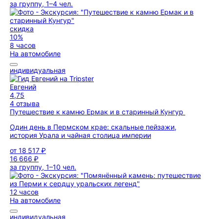
за группу, 1–4 чел.
скидка
10%
8 часов
На автомобиле
индивидуальная
Евгений
4,75
4 отзыва
Путешествие к камню Ермак и в старинный Кунгур
Один день в Пермском крае: скальные пейзажи,
история Урала и чайная столица империи
от
18 517 ₽
16 666 ₽
за группу, 1–10 чел.
12 часов
На автомобиле
индивидуальная