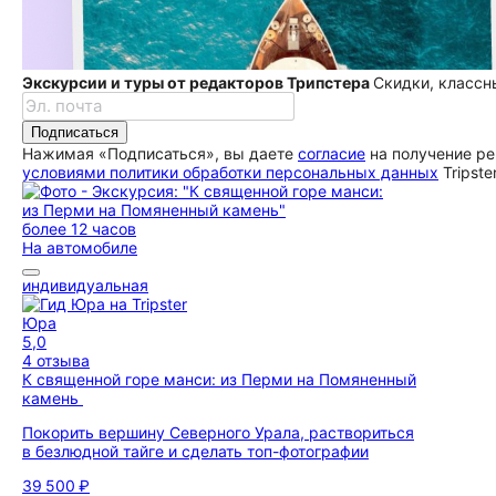
Экскурсии и туры от редакторов Трипстера
Скидки, классн
Подписаться
Нажимая «Подписаться», вы даете
согласие
на получение ре
условиями политики обработки персональных данных
Tripste
более 12 часов
На автомобиле
индивидуальная
Юра
5,0
4 отзыва
К священной горе манси: из Перми на Помяненный
камень
Покорить вершину Северного Урала, раствориться
в безлюдной тайге и сделать топ-фотографии
39 500 ₽