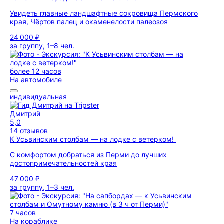
Увидеть главные ландшафтные сокровища Пермского
края, Чёртов палец и окаменелости палеозоя
24 000 ₽
за группу, 1–8 чел.
более 12 часов
На автомобиле
индивидуальная
Дмитрий
5,0
14 отзывов
К Усьвинским столбам — на лодке с ветерком!
С комфортом добраться из Перми до лучших
достопримечательностей края
47 000 ₽
за группу, 1–3 чел.
7 часов
На кораблике