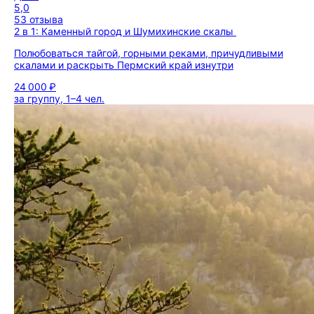
5,0
53 отзыва
2 в 1: Каменный город и Шумихинские скалы
Полюбоваться тайгой, горными реками, причудливыми
скалами и раскрыть Пермский край изнутри
24 000 ₽
за группу, 1–4 чел.