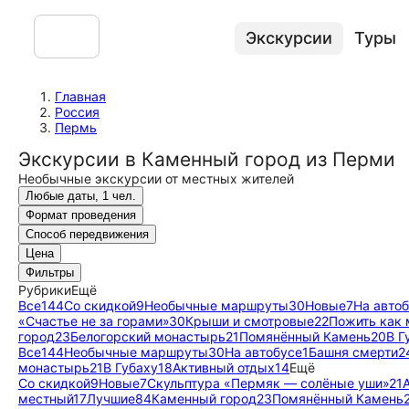
Экскурсии
Туры
Главная
Россия
Пермь
Экскурсии в Каменный город из Перми
Необычные экскурсии от местных жителей
Любые даты, 1 чел.
Формат проведения
Способ передвижения
Цена
Фильтры
Рубрики
Ещё
Все
144
Со скидкой
9
Необычные маршруты
30
Новые
7
На авто
«Счастье не за горами»
30
Крыши и смотровые
22
Пожить как 
город
23
Белогорский монастырь
21
Помянённый Камень
20
В Г
Все
144
Необычные маршруты
30
На автобусе
1
Башня смерти
2
монастырь
21
В Губаху
18
Активный отдых
14
Ещё
Со скидкой
9
Новые
7
Скульптура «Пермяк — солёные уши»
21
местный
17
Лучшие
84
Каменный город
23
Помянённый Камень