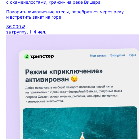
с окаменелостями, «ряжи» на реке Вишера
Покорить живописные утесы, перебраться через реку
и встретить закат на горе
36 000 ₽
за группу, 1–4 чел.