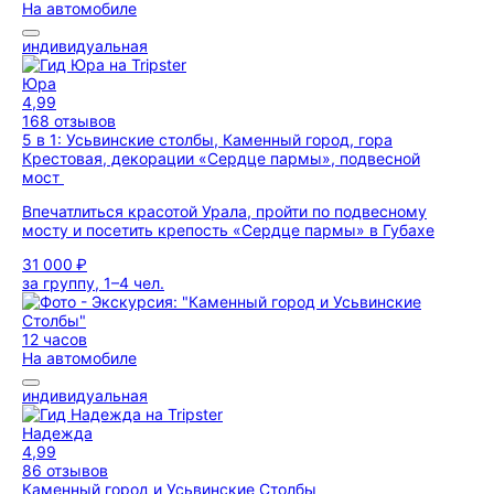
На автомобиле
индивидуальная
Юра
4,99
168 отзывов
5 в 1: Усьвинские столбы, Каменный город, гора
Крестовая, декорации «Сердце пармы», подвесной
мост
Впечатлиться красотой Урала, пройти по подвесному
мосту и посетить крепость «Сердце пармы» в Губахе
31 000 ₽
за группу, 1–4 чел.
12 часов
На автомобиле
индивидуальная
Надежда
4,99
86 отзывов
Каменный город и Усьвинские Столбы