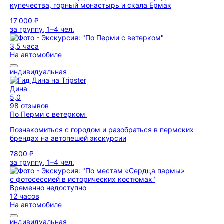
купечества, горный монастырь и скала Ермак
17 000 ₽
за группу, 1–4 чел.
3,5 часа
На автомобиле
индивидуальная
Дина
5,0
98 отзывов
По Перми с ветерком
Познакомиться с городом и разобраться в пермских
брендах на автопешей экскурсии
7800 ₽
за группу, 1–4 чел.
Временно недоступно
12 часов
На автомобиле
индивидуальная