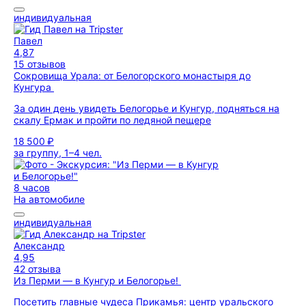
индивидуальная
Павел
4,87
15 отзывов
Сокровища Урала: от Белогорского монастыря до
Кунгура
За один день увидеть Белогорье и Кунгур, подняться на
скалу Ермак и пройти по ледяной пещере
18 500 ₽
за группу, 1–4 чел.
8 часов
На автомобиле
индивидуальная
Александр
4,95
42 отзыва
Из Перми — в Кунгур и Белогорье!
Посетить главные чудеса Прикамья: центр уральского