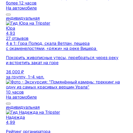
более 12 часов
На автомобиле
индивидуальная
Юра
4,93
27 отзывов
4 в 1: Гора Полюд, скала Ветлан, пещера
с окаменелостями, «ряжи» на реке Вишера
Покорить живописные утесы, перебраться через реку
и встретить закат на горе
36 000 ₽
за группу, 1–4 чел.
10 часов
На автомобиле
индивидуальная
Надежда
4,99
Рейтинг организатора