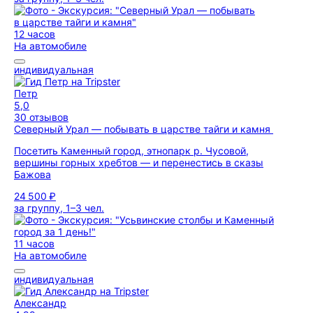
12 часов
На автомобиле
индивидуальная
Петр
5,0
30 отзывов
Северный Урал — побывать в царстве тайги и камня
Посетить Каменный город, этнопарк р. Чусовой,
вершины горных хребтов — и перенестись в сказы
Бажова
24 500 ₽
за группу, 1–3 чел.
11 часов
На автомобиле
индивидуальная
Александр