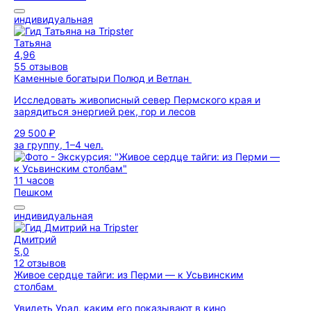
индивидуальная
Татьяна
4,96
55 отзывов
Каменные богатыри Полюд и Ветлан
Исследовать живописный север Пермского края и
зарядиться энергией рек, гор и лесов
29 500 ₽
за группу, 1–4 чел.
11 часов
Пешком
индивидуальная
Дмитрий
5,0
12 отзывов
Живое сердце тайги: из Перми — к Усьвинским
столбам
Увидеть Урал, каким его показывают в кино